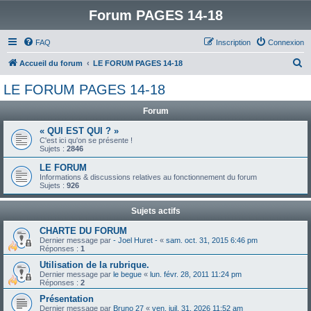
Forum PAGES 14-18
FAQ
Inscription
Connexion
R
Accueil du forum
LE FORUM PAGES 14-18
e
LE FORUM PAGES 14-18
c
Forum
h
e
« QUI EST QUI ? »
C'est ici qu'on se présente !
r
Sujets :
2846
c
LE FORUM
Informations & discussions relatives au fonctionnement du forum
h
Sujets :
926
e
Sujets actifs
r
CHARTE DU FORUM
Dernier message par
- Joel Huret -
«
sam. oct. 31, 2015 6:46 pm
Réponses :
1
Utilisation de la rubrique.
Dernier message par
le begue
«
lun. févr. 28, 2011 11:24 pm
Réponses :
2
Présentation
Dernier message par
Bruno 27
«
ven. juil. 31, 2026 11:52 am