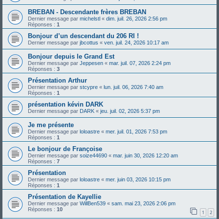
BREBAN - Descendante frères BREBAN
Dernier message par
michelstl
«
dim. juil. 26, 2026 2:56 pm
Réponses :
1
Bonjour d’un descendant du 206 RI !
Dernier message par
jbcottus
«
ven. juil. 24, 2026 10:17 am
Bonjour depuis le Grand Est
Dernier message par
Jeppesen
«
mar. juil. 07, 2026 2:24 pm
Réponses :
3
Présentation Arthur
Dernier message par
stcypre
«
lun. juil. 06, 2026 7:40 am
Réponses :
1
présentation kévin DARK
Dernier message par
DARK
«
jeu. juil. 02, 2026 5:37 pm
Je me présente
Dernier message par
loloastre
«
mer. juil. 01, 2026 7:53 pm
Réponses :
1
Le bonjour de Françoise
Dernier message par
soize44690
«
mar. juin 30, 2026 12:20 am
Réponses :
7
Présentation
Dernier message par
loloastre
«
mer. juin 03, 2026 10:15 pm
Réponses :
1
Présentation de Kayellie
Dernier message par
WillBen539
«
sam. mai 23, 2026 2:06 pm
Réponses :
10
1
2