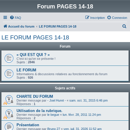
Forum PAGES 14-18
FAQ
Inscription
Connexion
R
Accueil du forum
LE FORUM PAGES 14-18
e
LE FORUM PAGES 14-18
c
Forum
h
e
« QUI EST QUI ? »
C'est ici qu'on se présente !
r
Sujets :
2846
c
LE FORUM
Informations & discussions relatives au fonctionnement du forum
h
Sujets :
926
e
Sujets actifs
r
CHARTE DU FORUM
Dernier message par
- Joel Huret -
«
sam. oct. 31, 2015 6:46 pm
Réponses :
1
Utilisation de la rubrique.
Dernier message par
le begue
«
lun. févr. 28, 2011 11:24 pm
Réponses :
2
Présentation
Dernier message par
Bruno 27
«
ven. juil. 31, 2026 11:52 am