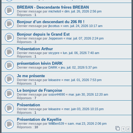
BREBAN - Descendante frères BREBAN
Dernier message par
michelstl
«
dim. juil. 26, 2026 2:56 pm
Réponses :
1
Bonjour d’un descendant du 206 RI !
Dernier message par
jbcottus
«
ven. juil. 24, 2026 10:17 am
Bonjour depuis le Grand Est
Dernier message par
Jeppesen
«
mar. juil. 07, 2026 2:24 pm
Réponses :
3
Présentation Arthur
Dernier message par
stcypre
«
lun. juil. 06, 2026 7:40 am
Réponses :
1
présentation kévin DARK
Dernier message par
DARK
«
jeu. juil. 02, 2026 5:37 pm
Je me présente
Dernier message par
loloastre
«
mer. juil. 01, 2026 7:53 pm
Réponses :
1
Le bonjour de Françoise
Dernier message par
soize44690
«
mar. juin 30, 2026 12:20 am
Réponses :
7
Présentation
Dernier message par
loloastre
«
mer. juin 03, 2026 10:15 pm
Réponses :
1
Présentation de Kayellie
Dernier message par
WillBen539
«
sam. mai 23, 2026 2:06 pm
Réponses :
10
1
2