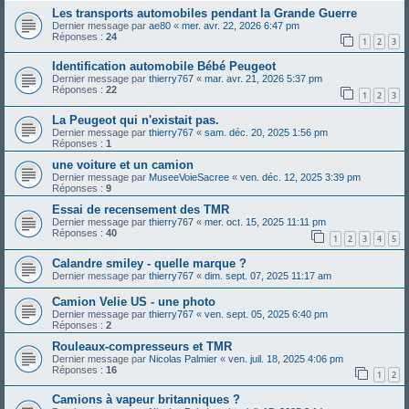
Les transports automobiles pendant la Grande Guerre
Dernier message par
ae80
«
mer. avr. 22, 2026 6:47 pm
Réponses :
24
1
2
3
Identification automobile Bébé Peugeot
Dernier message par
thierry767
«
mar. avr. 21, 2026 5:37 pm
Réponses :
22
1
2
3
La Peugeot qui n'existait pas.
Dernier message par
thierry767
«
sam. déc. 20, 2025 1:56 pm
Réponses :
1
une voiture et un camion
Dernier message par
MuseeVoieSacree
«
ven. déc. 12, 2025 3:39 pm
Réponses :
9
Essai de recensement des TMR
Dernier message par
thierry767
«
mer. oct. 15, 2025 11:11 pm
Réponses :
40
1
2
3
4
5
Calandre smiley - quelle marque ?
Dernier message par
thierry767
«
dim. sept. 07, 2025 11:17 am
Camion Velie US - une photo
Dernier message par
thierry767
«
ven. sept. 05, 2025 6:40 pm
Réponses :
2
Rouleaux-compresseurs et TMR
Dernier message par
Nicolas Palmier
«
ven. juil. 18, 2025 4:06 pm
Réponses :
16
1
2
Camions à vapeur britanniques ?