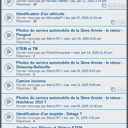
Dernier message par
Nicolas Palmier
«
jeu. juil. 17, 2025 2:14 pm
Réponses :
33
1
2
3
4
Identification d'un véhicule
Dernier message par
Mercadal P
«
lun. juil. 07, 2025 11:03 am
Réponses :
16
1
2
Photos du service automobile de la 3ème Armée - le retour -
Peugeot
Dernier message par
thierry767
«
sam. juin 28, 2025 4:52 pm
Réponses :
5
ETEM et TM
Dernier message par
Piste2mesayeuls
«
sam. juin 14, 2025 11:40 pm
Réponses :
2
Photos du service automobile de la 3ème Armée - le retour -
Delaunay-Belleville
Dernier message par
thierry767
«
ven. mai 16, 2025 8:02 pm
Réponses :
2
Camion inconnu
Dernier message par
thierry767
«
mar. mai 13, 2025 9:56 am
Réponses :
15
1
2
Photos du service automobile de la 3ème Armée - le retour -
Hotchkiss 1914 ?
Dernier message par
thierry767
«
ven. mai 09, 2025 10:36 pm
Identification d'un torpédo - Delage ?
Dernier message par
thierry767
«
lun. avr. 21, 2025 4:02 pm
Réponses :
4
Ancêtre aux 20èmes et 15èmes ETEM.