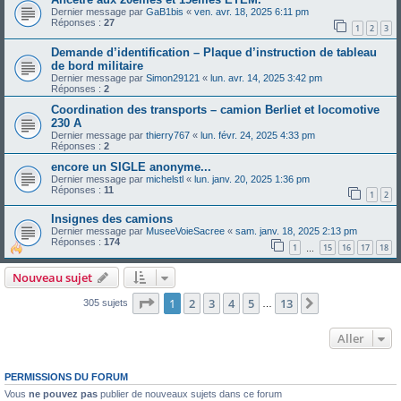
Dernier message par
GaB1bis
«
ven. avr. 18, 2025 6:11 pm
Réponses :
27
1
2
3
Demande d’identification – Plaque d’instruction de tableau
de bord militaire
Dernier message par
Simon29121
«
lun. avr. 14, 2025 3:42 pm
Réponses :
2
Coordination des transports – camion Berliet et locomotive
230 A
Dernier message par
thierry767
«
lun. févr. 24, 2025 4:33 pm
Réponses :
2
encore un SIGLE anonyme...
Dernier message par
michelstl
«
lun. janv. 20, 2025 1:36 pm
Réponses :
11
1
2
Insignes des camions
Dernier message par
MuseeVoieSacree
«
sam. janv. 18, 2025 2:13 pm
Réponses :
174
1
15
16
17
18
…
Nouveau sujet
Page
1
sur
13
1
2
3
4
5
13
Suivant
305 sujets
…
Aller
PERMISSIONS DU FORUM
Vous
ne pouvez pas
publier de nouveaux sujets dans ce forum