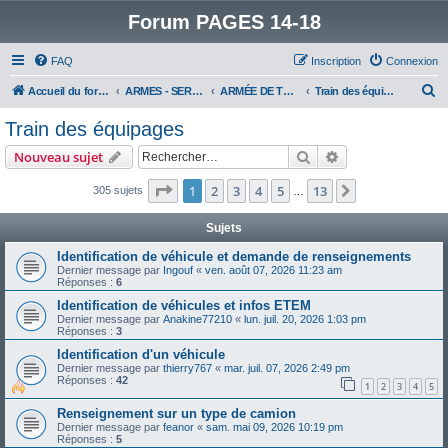
Forum PAGES 14-18
FAQ
Inscription
Connexion
R
Accueil du forum
ARMES - SERVICES - UNITES : historiques & discussions
ARMÉE DE TERRE
Train des équipages
e
Train des équipages
c
Rechercher
Recherche avanc
Nouveau sujet
h
e
Page
1
sur
13
1
2
3
4
5
13
Suivant
305 sujets
…
r
Sujets
c
Identification de véhicule et demande de renseignements
h
Dernier message par
Ingouf
«
ven. août 07, 2026 11:23 am
Réponses :
6
e
Identification de véhicules et infos ETEM
r
Dernier message par
Anakine77210
«
lun. juil. 20, 2026 1:03 pm
Réponses :
3
Identification d'un véhicule
Dernier message par
thierry767
«
mar. juil. 07, 2026 2:49 pm
Réponses :
42
1
2
3
4
5
Renseignement sur un type de camion
Dernier message par
feanor
«
sam. mai 09, 2026 10:19 pm
Réponses :
5