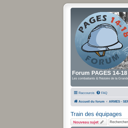
Forum PAGES 14-18
Les combattants & l'histoire de la Gran
Raccourcis
FAQ
Accueil du forum
ARMES - SER
Train des équipages
Nouveau sujet