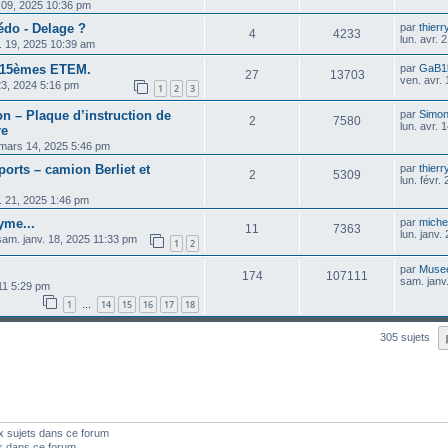
 09, 2025 10:36 pm
pédo - Delage ?
par
thier
4
4233
lun. avr.
. 19, 2025 10:39 am
t 15èmes ETEM.
par
GaB1
27
13703
ven. avr.
23, 2024 5:16 pm
1
2
3
on – Plaque d’instruction de
par
Simo
2
7580
lun. avr.
re
 mars 14, 2025 5:46 pm
orts – camion Berliet et
par
thier
2
5309
lun. févr.
r. 21, 2025 1:46 pm
yme...
par
michel
11
7363
lun. janv.
sam. janv. 18, 2025 11:33 pm
1
2
par
Muse
174
107111
sam. janv
011 5:29 pm
1
14
15
16
17
18
…
305 sujets
x sujets dans ce forum
s dans ce forum