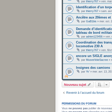
par
thierry767
»
ven. mai
Identification d'un tor
par
thierry767
»
sam. avr
Ancêtre aux 20èmes e
par
GaB1bis
»
mer. oct. 
Demande d’identificati
tableau de bord militai
par
adrien123456
»
ven.
Coordination des transp
locomotive 230 A
par
thierry767
»
ven. fév
encore un SIGLE anon
par
MuseeVoieSacree
»
Insignes des camions
par
Yv'
»
mer. avr. 13, 2
Nouveau sujet
Revenir à l’accueil du forum
PERMISSIONS DU FORUM
Vous
ne pouvez pas
publier de nouveau
Vous
ne pouvez pas
répondre aux sujet