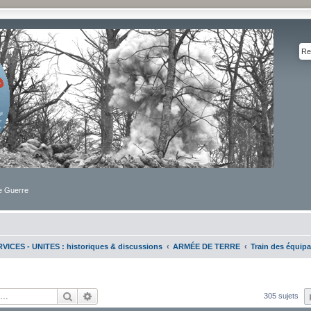
de Guerre
VICES - UNITES : historiques & discussions
ARMÉE DE TERRE
Train des équip
Rechercher
Recherche avancée
305 sujets