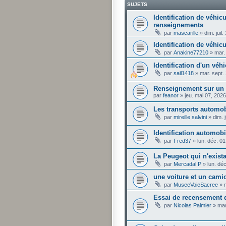
SUJETS
Identification de véhi
renseignements
par
mascarille
»
dim. juil
Identification de véhic
par
Anakine77210
»
mar.
Identification d'un véhi
par
sail1418
»
mar. sept.
Renseignement sur un 
par
feanor
»
jeu. mai 07, 202
Les transports automo
par
mireille salvini
»
dim. 
Identification automob
par
Fred37
»
lun. déc. 0
La Peugeot qui n'exista
par
Mercadal P
»
lun. dé
une voiture et un cami
par
MuseeVoieSacree
»
Essai de recensement
par
Nicolas Palmier
»
mar