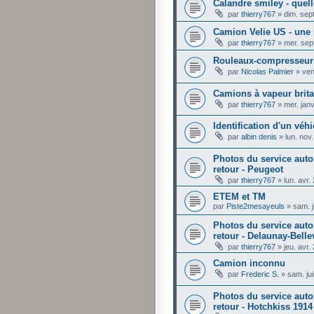
Calandre smiley - quel
par
thierry767
»
dim. sep
Camion Velie US - une
par
thierry767
»
mer. sep
Rouleaux-compresseur
par
Nicolas Palmier
»
ven
Camions à vapeur brit
par
thierry767
»
mer. jan
Identification d'un véhi
par
albin denis
»
lun. nov
Photos du service auto
retour - Peugeot
par
thierry767
»
lun. avr
ETEM et TM
par
Piste2mesayeuls
»
sam. j
Photos du service auto
retour - Delaunay-Bellev
par
thierry767
»
jeu. avr
Camion inconnu
par
Frederic S.
»
sam. ju
Photos du service auto
retour - Hotchkiss 1914