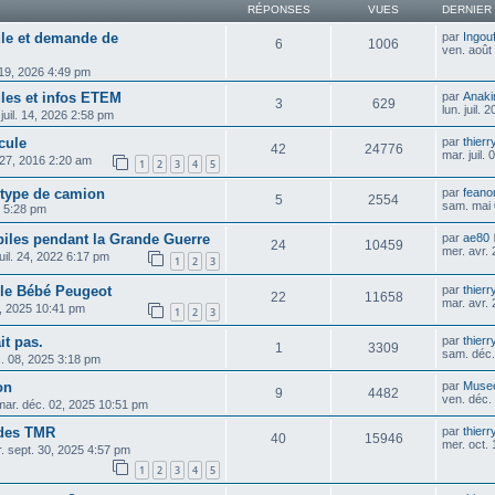
RÉPONSES
VUES
DERNIER
cule et demande de
par
Ingou
6
1006
ven. août
. 19, 2026 4:49 pm
ules et infos ETEM
par
Anaki
3
629
lun. juil.
 juil. 14, 2026 2:58 pm
cule
par
thier
42
24776
mar. juil.
 27, 2016 2:20 am
1
2
3
4
5
type de camion
par
feano
5
2554
sam. mai 
6 5:28 pm
biles pendant la Grande Guerre
par
ae80
24
10459
mer. avr.
juil. 24, 2022 6:17 pm
1
2
3
ile Bébé Peugeot
par
thier
22
11658
mar. avr.
1, 2025 10:41 pm
1
2
3
it pas.
par
thier
1
3309
sam. déc.
c. 08, 2025 3:18 pm
on
par
Muse
9
4482
ven. déc.
mar. déc. 02, 2025 10:51 pm
 des TMR
par
thier
40
15946
mer. oct.
. sept. 30, 2025 4:57 pm
1
2
3
4
5