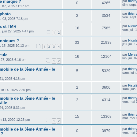
le marque ?
par
thier
0
4265
dim. sept
t. 07, 2025 11:17 am
 photo
par
thier
2
3534
ven. sept
t. 03, 2025 7:18 pm
s et TMR
par
Nicol
16
7585
ven. juil.
. juin 27, 2025 4:47 pm
1
2
anniques ?
par
Nicol
33
21938
jeu. juil.
v. 15, 2025 10:13 pm
1
2
3
4
cule
par
Merca
16
12104
lun. juil.
. 27, 2023 6:16 pm
1
2
mobile de la 3ème Armée - le
par
thier
5
5329
sam. juin
. 21, 2025 4:18 pm
par
Piste
2
3606
sam. juin
uin 14, 2025 2:30 pm
mobile de la 3ème Armée - le
par
thier
2
4314
ven. mai 
ille
. 24, 2025 8:31 pm
par
thier
15
13308
mar. mai 
in 13, 2020 12:23 pm
1
2
mobile de la 3ème Armée - le
par
thier
0
3979
ven. mai 
 ?