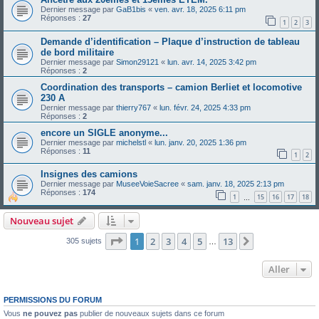
Dernier message par
GaB1bis
«
ven. avr. 18, 2025 6:11 pm
Réponses :
27
1
2
3
Demande d’identification – Plaque d’instruction de tableau
de bord militaire
Dernier message par
Simon29121
«
lun. avr. 14, 2025 3:42 pm
Réponses :
2
Coordination des transports – camion Berliet et locomotive
230 A
Dernier message par
thierry767
«
lun. févr. 24, 2025 4:33 pm
Réponses :
2
encore un SIGLE anonyme...
Dernier message par
michelstl
«
lun. janv. 20, 2025 1:36 pm
Réponses :
11
1
2
Insignes des camions
Dernier message par
MuseeVoieSacree
«
sam. janv. 18, 2025 2:13 pm
Réponses :
174
1
15
16
17
18
…
Nouveau sujet
Page
1
sur
13
1
2
3
4
5
13
Suivant
305 sujets
…
Aller
PERMISSIONS DU FORUM
Vous
ne pouvez pas
publier de nouveaux sujets dans ce forum