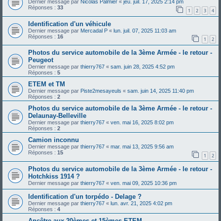
Dernier message par
Nicolas Palmier
«
jeu. juil. 17, 2025 2:14 pm
Réponses :
33
1
2
3
4
Identification d'un véhicule
Dernier message par
Mercadal P
«
lun. juil. 07, 2025 11:03 am
Réponses :
16
1
2
Photos du service automobile de la 3ème Armée - le retour -
Peugeot
Dernier message par
thierry767
«
sam. juin 28, 2025 4:52 pm
Réponses :
5
ETEM et TM
Dernier message par
Piste2mesayeuls
«
sam. juin 14, 2025 11:40 pm
Réponses :
2
Photos du service automobile de la 3ème Armée - le retour -
Delaunay-Belleville
Dernier message par
thierry767
«
ven. mai 16, 2025 8:02 pm
Réponses :
2
Camion inconnu
Dernier message par
thierry767
«
mar. mai 13, 2025 9:56 am
Réponses :
15
1
2
Photos du service automobile de la 3ème Armée - le retour -
Hotchkiss 1914 ?
Dernier message par
thierry767
«
ven. mai 09, 2025 10:36 pm
Identification d'un torpédo - Delage ?
Dernier message par
thierry767
«
lun. avr. 21, 2025 4:02 pm
Réponses :
4
Ancêtre aux 20èmes et 15èmes ETEM.