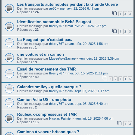
Les transports automobiles pendant la Grande Guerre
Dernier message par
ae80
«
mer. avr. 22, 2026 6:47 pm
Réponses :
24
1
2
3
Identification automobile Bébé Peugeot
Dernier message par
thierry767
«
mar. avr. 21, 2026 5:37 pm
Réponses :
22
1
2
3
La Peugeot qui n'existait pas.
Dernier message par
thierry767
«
sam. déc. 20, 2025 1:56 pm
Réponses :
1
une voiture et un camion
Dernier message par
MuseeVoieSacree
«
ven. déc. 12, 2025 3:39 pm
Réponses :
9
Essai de recensement des TMR
Dernier message par
thierry767
«
mer. oct. 15, 2025 11:11 pm
Réponses :
40
1
2
3
4
5
Calandre smiley - quelle marque ?
Dernier message par
thierry767
«
dim. sept. 07, 2025 11:17 am
Camion Velie US - une photo
Dernier message par
thierry767
«
ven. sept. 05, 2025 6:40 pm
Réponses :
2
Rouleaux-compresseurs et TMR
Dernier message par
Nicolas Palmier
«
ven. juil. 18, 2025 4:06 pm
Réponses :
16
1
2
Camions à vapeur britanniques ?