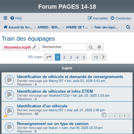
Forum PAGES 14-18
FAQ
Inscription
Connexion
R
Accueil du forum
ARMES - SERVICES - UNITES : historiques & discussions
ARMÉE DE TERRE
Train des équipages
e
Train des équipages
c
Rechercher
Recherche avanc
Nouveau sujet
h
e
Page
1
sur
13
1
2
3
4
5
13
Suivant
305 sujets
…
r
Sujets
c
Identification de véhicule et demande de renseignements
h
Dernier message par
thierry767
«
lun. août 03, 2026 5:41 pm
Réponses :
4
e
Identification de véhicules et infos ETEM
r
Dernier message par
Anakine77210
«
lun. juil. 20, 2026 1:03 pm
Réponses :
3
Identification d'un véhicule
Dernier message par
thierry767
«
mar. juil. 07, 2026 2:49 pm
Réponses :
42
1
2
3
4
5
Renseignement sur un type de camion
Dernier message par
feanor
«
sam. mai 09, 2026 10:19 pm
Réponses :
5