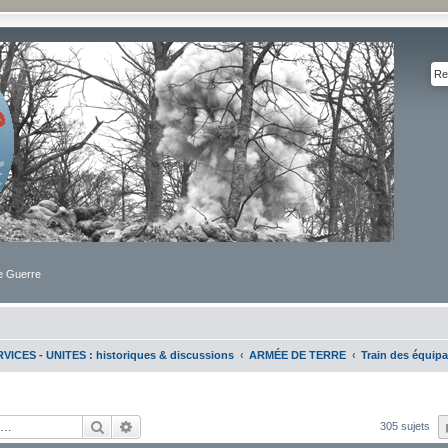
de Guerre
VICES - UNITES : historiques & discussions
ARMÉE DE TERRE
Train des équip
Rechercher
Recherche avancée
305 sujets