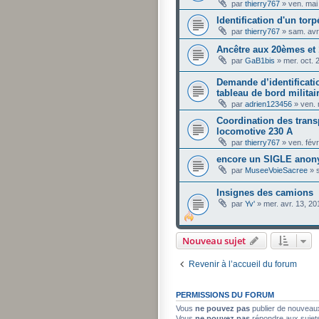
par
thierry767
»
ven. mai
Identification d'un tor
par
thierry767
»
sam. avr
Ancêtre aux 20èmes e
par
GaB1bis
»
mer. oct. 
Demande d’identificati
tableau de bord militai
par
adrien123456
»
ven.
Coordination des transp
locomotive 230 A
par
thierry767
»
ven. fév
encore un SIGLE anon
par
MuseeVoieSacree
»
Insignes des camions
par
Yv'
»
mer. avr. 13, 2
Nouveau sujet
Revenir à l’accueil du forum
PERMISSIONS DU FORUM
Vous
ne pouvez pas
publier de nouveau
Vous
ne pouvez pas
répondre aux sujet