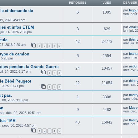
RÉPONSES
VUES
DERNIER
cule et demande de
par
Ingou
6
1005
ven. août
. 19, 2026 4:49 pm
ules et infos ETEM
par
Anaki
3
629
lun. juil.
 juil. 14, 2026 2:58 pm
cule
par
thier
42
24772
mar. juil.
 27, 2016 2:20 am
1
2
3
4
5
type de camion
par
feano
5
2554
sam. mai 
6 5:28 pm
biles pendant la Grande Guerre
par
ae80
24
10457
mer. avr.
juil. 24, 2022 6:17 pm
1
2
3
ile Bébé Peugeot
par
thier
22
11654
mar. avr.
1, 2025 10:41 pm
1
2
3
it pas.
par
thier
1
3308
sam. déc.
c. 08, 2025 3:18 pm
on
par
Muse
9
4482
ven. déc.
mar. déc. 02, 2025 10:51 pm
 des TMR
par
thier
40
15942
mer. oct.
. sept. 30, 2025 4:57 pm
1
2
3
4
5