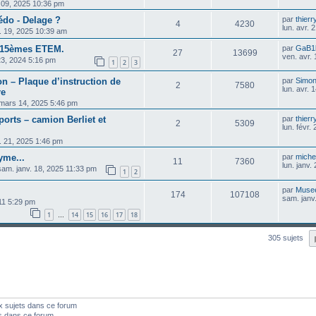
 09, 2025 10:36 pm
pédo - Delage ?
par
thier
4
4230
lun. avr.
. 19, 2025 10:39 am
t 15èmes ETEM.
par
GaB1
27
13699
ven. avr.
23, 2024 5:16 pm
1
2
3
on – Plaque d’instruction de
par
Simo
2
7580
lun. avr.
re
 mars 14, 2025 5:46 pm
orts – camion Berliet et
par
thier
2
5309
lun. févr.
r. 21, 2025 1:46 pm
yme...
par
michel
11
7360
lun. janv.
sam. janv. 18, 2025 11:33 pm
1
2
par
Muse
174
107108
sam. janv
011 5:29 pm
1
14
15
16
17
18
…
305 sujets
x sujets dans ce forum
s dans ce forum