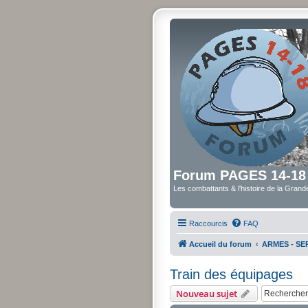
Forum PAGES 14-18
Les combattants & l'histoire de la Gran
Raccourcis
FAQ
Accueil du forum
ARMES - SER
Train des équipages
Nouveau sujet