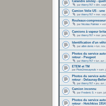
Calandre smiley - quel
par
thierry767
»
dim. sep
Camion Velie US - une
par
thierry767
»
mer. sep
Rouleaux-compresseur
par
Nicolas Palmier
»
ven
Camions à vapeur brit
par
thierry767
»
mer. jan
Identification d'un véhi
par
albin denis
»
lun. nov
Photos du service auto
retour - Peugeot
par
thierry767
»
lun. avr
ETEM et TM
par
Piste2mesayeuls
»
sam. j
Photos du service auto
retour - Delaunay-Bellev
par
thierry767
»
jeu. avr
Camion inconnu
par
Frederic S.
»
sam. ju
Photos du service auto
retour - Hotchkiss 1914