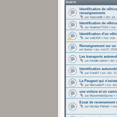
SUJETS
Identification de véhi
renseignements
par
mascarille
»
dim. juil
Identification de véhic
par
Anakine77210
»
mar.
Identification d'un véhi
par
sail1418
»
mar. sept.
Renseignement sur un 
par
feanor
»
jeu. mai 07, 202
Les transports automo
par
mireille salvini
»
dim. 
Identification automob
par
Fred37
»
lun. déc. 0
La Peugeot qui n'exista
par
Mercadal P
»
lun. dé
une voiture et un cami
par
MuseeVoieSacree
»
Essai de recensement
par
Nicolas Palmier
»
mar