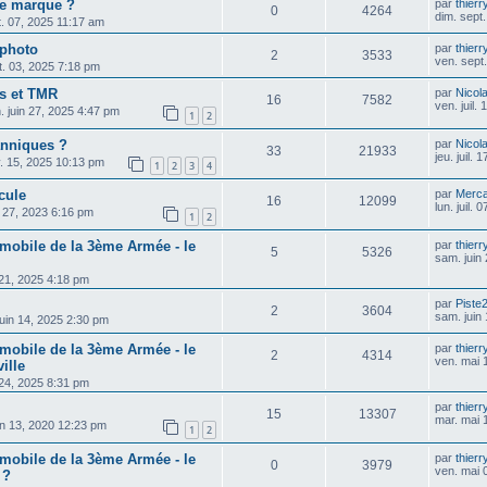
le marque ?
par
thier
0
4264
dim. sept
t. 07, 2025 11:17 am
 photo
par
thier
2
3533
ven. sept
t. 03, 2025 7:18 pm
s et TMR
par
Nicol
16
7582
ven. juil.
. juin 27, 2025 4:47 pm
1
2
anniques ?
par
Nicol
33
21933
jeu. juil.
v. 15, 2025 10:13 pm
1
2
3
4
cule
par
Merca
16
12099
lun. juil.
. 27, 2023 6:16 pm
1
2
mobile de la 3ème Armée - le
par
thier
5
5326
sam. juin
. 21, 2025 4:18 pm
par
Piste
2
3604
sam. juin
uin 14, 2025 2:30 pm
mobile de la 3ème Armée - le
par
thier
2
4314
ven. mai 
ille
. 24, 2025 8:31 pm
par
thier
15
13307
mar. mai 
in 13, 2020 12:23 pm
1
2
mobile de la 3ème Armée - le
par
thier
0
3979
ven. mai 
 ?