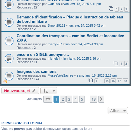
Dernier message par
GaB1bis
«
ven. avr. 18, 2025 6:11 pm
Réponses :
27
1
2
3
Demande d’identification – Plaque d’instruction de tableau
de bord militaire
Dernier message par
Simon29121
«
lun. avr. 14, 2025 3:42 pm
Réponses :
2
Coordination des transports – camion Berliet et locomotive
230 A
Dernier message par
thierry767
«
lun. févr. 24, 2025 4:33 pm
Réponses :
2
encore un SIGLE anonyme...
Dernier message par
michelstl
«
lun. janv. 20, 2025 1:36 pm
Réponses :
11
1
2
Insignes des camions
Dernier message par
MuseeVoieSacree
«
sam. janv. 18, 2025 2:13 pm
Réponses :
174
1
15
16
17
18
…
Nouveau sujet
Page
1
sur
13
1
2
3
4
5
13
Suivant
305 sujets
…
Aller
PERMISSIONS DU FORUM
Vous
ne pouvez pas
publier de nouveaux sujets dans ce forum