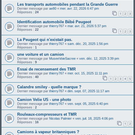
Les transports automobiles pendant la Grande Guerre
Dernier message par
ae80
«
mer. avr. 22, 2026 6:47 pm
Réponses :
24
1
2
3
Identification automobile Bébé Peugeot
Dernier message par
thierry767
«
mar. avr. 21, 2026 5:37 pm
Réponses :
22
1
2
3
La Peugeot qui n'existait pas.
Dernier message par
thierry767
«
sam. déc. 20, 2025 1:56 pm
Réponses :
1
une voiture et un camion
Dernier message par
MuseeVoieSacree
«
ven. déc. 12, 2025 3:39 pm
Réponses :
9
Essai de recensement des TMR
Dernier message par
thierry767
«
mer. oct. 15, 2025 11:11 pm
Réponses :
40
1
2
3
4
5
Calandre smiley - quelle marque ?
Dernier message par
thierry767
«
dim. sept. 07, 2025 11:17 am
Camion Velie US - une photo
Dernier message par
thierry767
«
ven. sept. 05, 2025 6:40 pm
Réponses :
2
Rouleaux-compresseurs et TMR
Dernier message par
Nicolas Palmier
«
ven. juil. 18, 2025 4:06 pm
Réponses :
16
1
2
Camions à vapeur britanniques ?