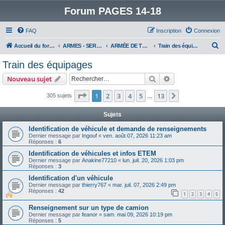
Forum PAGES 14-18
FAQ
Inscription
Connexion
R
Accueil du forum
ARMES - SERVICES - UNITES : historiques & discussions
ARMÉE DE TERRE
Train des équipages
e
Train des équipages
c
Rechercher
Recherche avanc
Nouveau sujet
h
e
Page
1
sur
13
1
2
3
4
5
13
Suivant
305 sujets
…
r
Sujets
c
Identification de véhicule et demande de renseignements
h
Dernier message par
Ingouf
«
ven. août 07, 2026 11:23 am
Réponses :
6
e
Identification de véhicules et infos ETEM
r
Dernier message par
Anakine77210
«
lun. juil. 20, 2026 1:03 pm
Réponses :
3
Identification d'un véhicule
Dernier message par
thierry767
«
mar. juil. 07, 2026 2:49 pm
Réponses :
42
1
2
3
4
5
Renseignement sur un type de camion
Dernier message par
feanor
«
sam. mai 09, 2026 10:19 pm
Réponses :
5