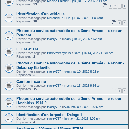
Dernier message par
Nicolas Palmier
«
jeu. juil. 17, 2025 2:14 pm
Réponses :
33
1
2
3
4
Identification d'un véhicule
Dernier message par
Mercadal P
«
lun. juil. 07, 2025 11:03 am
Réponses :
16
1
2
Photos du service automobile de la 3ème Armée - le retour -
Peugeot
Dernier message par
thierry767
«
sam. juin 28, 2025 4:52 pm
Réponses :
5
ETEM et TM
Dernier message par
Piste2mesayeuls
«
sam. juin 14, 2025 11:40 pm
Réponses :
2
Photos du service automobile de la 3ème Armée - le retour -
Delaunay-Belleville
Dernier message par
thierry767
«
ven. mai 16, 2025 8:02 pm
Réponses :
2
Camion inconnu
Dernier message par
thierry767
«
mar. mai 13, 2025 9:56 am
Réponses :
15
1
2
Photos du service automobile de la 3ème Armée - le retour -
Hotchkiss 1914 ?
Dernier message par
thierry767
«
ven. mai 09, 2025 10:36 pm
Identification d'un torpédo - Delage ?
Dernier message par
thierry767
«
lun. avr. 21, 2025 4:02 pm
Réponses :
4
Ancêtre aux 20èmes et 15èmes ETEM.