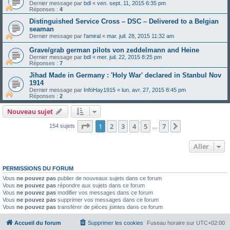
Dernier message par
bdl
«
ven. sept. 11, 2015 6:35 pm
Réponses :
4
Distinguished Service Cross – DSC – Delivered to a Belgian
seaman
Dernier message par
l'amiral
«
mar. juil. 28, 2015 11:32 am
Grave/grab german pilots von zeddelmann and Heine
Dernier message par
bdl
«
mer. juil. 22, 2015 8:25 pm
Réponses :
7
Jihad Made in Germany : 'Holy War' declared in Stanbul Nov
1914
Dernier message par
InfoHay1915
«
lun. avr. 27, 2015 8:45 pm
Réponses :
2
Nouveau sujet
Page
1
sur
7
1
2
3
4
5
7
Suivant
154 sujets
…
Aller
PERMISSIONS DU FORUM
Vous
ne pouvez pas
publier de nouveaux sujets dans ce forum
Vous
ne pouvez pas
répondre aux sujets dans ce forum
Vous
ne pouvez pas
modifier vos messages dans ce forum
Vous
ne pouvez pas
supprimer vos messages dans ce forum
Vous
ne pouvez pas
transférer de pièces jointes dans ce forum
Accueil du forum
Supprimer les cookies
Fuseau horaire sur
UTC+02:00