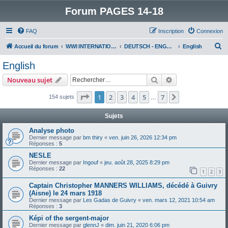
Forum PAGES 14-18
FAQ
Inscription
Connexion
R
Accueil du forum
WWI INTERNATIONAL FORUM
DEUTSCH - ENGLISH
English
e
English
c
Rechercher
Recherche avanc
Nouveau sujet
h
e
Page
1
sur
7
1
2
3
4
5
7
Suivant
154 sujets
…
r
Sujets
c
Analyse photo
h
Dernier message par
bm thiry
«
ven. juin 26, 2026 12:34 pm
Réponses :
5
e
NESLE
r
Dernier message par
Ingouf
«
jeu. août 28, 2025 8:29 pm
Réponses :
22
1
2
3
Captain Christopher MANNERS WILLIAMS, décédé à Guivry
(Aisne) le 24 mars 1918
Dernier message par
Les Gadas de Guivry
«
ven. mars 12, 2021 10:54 am
Réponses :
3
Képi of the sergent-major
Dernier message par
glennJ
«
dim. juin 21, 2020 6:06 pm