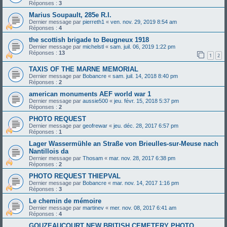
Réponses :
3
Marius Soupault, 285e R.I.
Dernier message par
pierreth1
«
ven. nov. 29, 2019 8:54 am
Réponses :
4
the scottish brigade to Beugneux 1918
Dernier message par
michelstl
«
sam. juil. 06, 2019 1:22 pm
Réponses :
13
1
2
TAXIS OF THE MARNE MEMORIAL
Dernier message par
Bobancre
«
sam. juil. 14, 2018 8:40 pm
Réponses :
2
american monuments AEF world war 1
Dernier message par
aussie500
«
jeu. févr. 15, 2018 5:37 pm
Réponses :
2
PHOTO REQUEST
Dernier message par
geofrewar
«
jeu. déc. 28, 2017 6:57 pm
Réponses :
1
Lager Wassermühle an Straße von Brieulles-sur-Meuse nach
Nantillois da
Dernier message par
Thosam
«
mar. nov. 28, 2017 6:38 pm
Réponses :
2
PHOTO REQUEST THIEPVAL
Dernier message par
Bobancre
«
mar. nov. 14, 2017 1:16 pm
Réponses :
3
Le chemin de mémoire
Dernier message par
martinev
«
mer. nov. 08, 2017 6:41 am
Réponses :
4
GOUZEAUCOURT NEW BRITISH CEMETERY PHOTO