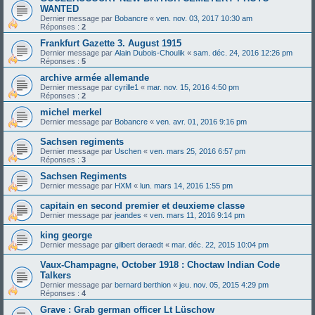
WANTED
Dernier message par
Bobancre
«
ven. nov. 03, 2017 10:30 am
Réponses :
2
Frankfurt Gazette 3. August 1915
Dernier message par
Alain Dubois-Choulik
«
sam. déc. 24, 2016 12:26 pm
Réponses :
5
archive armée allemande
Dernier message par
cyrille1
«
mar. nov. 15, 2016 4:50 pm
Réponses :
2
michel merkel
Dernier message par
Bobancre
«
ven. avr. 01, 2016 9:16 pm
Sachsen regiments
Dernier message par
Uschen
«
ven. mars 25, 2016 6:57 pm
Réponses :
3
Sachsen Regiments
Dernier message par
HXM
«
lun. mars 14, 2016 1:55 pm
capitain en second premier et deuxieme classe
Dernier message par
jeandes
«
ven. mars 11, 2016 9:14 pm
king george
Dernier message par
gilbert deraedt
«
mar. déc. 22, 2015 10:04 pm
Vaux-Champagne, October 1918 : Choctaw Indian Code
Talkers
Dernier message par
bernard berthion
«
jeu. nov. 05, 2015 4:29 pm
Réponses :
4
Grave : Grab german officer Lt Lüschow