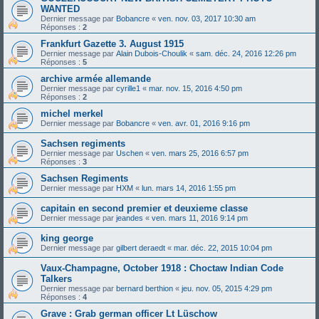
WANTED
Dernier message par
Bobancre
«
ven. nov. 03, 2017 10:30 am
Réponses :
2
Frankfurt Gazette 3. August 1915
Dernier message par
Alain Dubois-Choulik
«
sam. déc. 24, 2016 12:26 pm
Réponses :
5
archive armée allemande
Dernier message par
cyrille1
«
mar. nov. 15, 2016 4:50 pm
Réponses :
2
michel merkel
Dernier message par
Bobancre
«
ven. avr. 01, 2016 9:16 pm
Sachsen regiments
Dernier message par
Uschen
«
ven. mars 25, 2016 6:57 pm
Réponses :
3
Sachsen Regiments
Dernier message par
HXM
«
lun. mars 14, 2016 1:55 pm
capitain en second premier et deuxieme classe
Dernier message par
jeandes
«
ven. mars 11, 2016 9:14 pm
king george
Dernier message par
gilbert deraedt
«
mar. déc. 22, 2015 10:04 pm
Vaux-Champagne, October 1918 : Choctaw Indian Code
Talkers
Dernier message par
bernard berthion
«
jeu. nov. 05, 2015 4:29 pm
Réponses :
4
Grave : Grab german officer Lt Lüschow