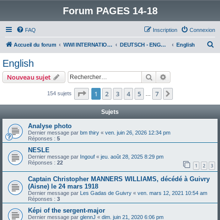
Forum PAGES 14-18
FAQ
Inscription
Connexion
R
Accueil du forum
WWI INTERNATIONAL FORUM
DEUTSCH - ENGLISH
English
e
English
c
Rechercher
Recherche avanc
Nouveau sujet
h
e
Page
1
sur
7
1
2
3
4
5
7
Suivant
154 sujets
…
r
Sujets
c
Analyse photo
h
Dernier message par
bm thiry
«
ven. juin 26, 2026 12:34 pm
Réponses :
5
e
NESLE
r
Dernier message par
Ingouf
«
jeu. août 28, 2025 8:29 pm
Réponses :
22
1
2
3
Captain Christopher MANNERS WILLIAMS, décédé à Guivry
(Aisne) le 24 mars 1918
Dernier message par
Les Gadas de Guivry
«
ven. mars 12, 2021 10:54 am
Réponses :
3
Képi of the sergent-major
Dernier message par
glennJ
«
dim. juin 21, 2020 6:06 pm