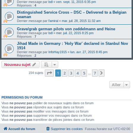
Dernier message par
bdl
«
ven. sept. 11, 2015 6:35 pm
Réponses :
4
Distinguished Service Cross – DSC – Delivered to a Belgian
seaman
Dernier message par
l'amiral
«
mar. juil. 28, 2015 11:32 am
Grave/grab german pilots von zeddelmann and Heine
Dernier message par
bdl
«
mer. juil. 22, 2015 8:25 pm
Réponses :
7
Jihad Made in Germany : 'Holy War' declared in Stanbul Nov
1914
Dernier message par
InfoHay1915
«
lun. avr. 27, 2015 8:45 pm
Réponses :
2
Nouveau sujet
Page
1
sur
7
1
2
3
4
5
7
Suivant
154 sujets
…
Aller
PERMISSIONS DU FORUM
Vous
ne pouvez pas
publier de nouveaux sujets dans ce forum
Vous
ne pouvez pas
répondre aux sujets dans ce forum
Vous
ne pouvez pas
modifier vos messages dans ce forum
Vous
ne pouvez pas
supprimer vos messages dans ce forum
Vous
ne pouvez pas
transférer de pièces jointes dans ce forum
Accueil du forum
Supprimer les cookies
Fuseau horaire sur
UTC+02:00