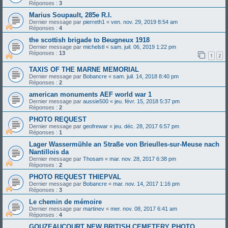
Réponses :
3
Marius Soupault, 285e R.I.
Dernier message par
pierreth1
«
ven. nov. 29, 2019 8:54 am
Réponses :
4
the scottish brigade to Beugneux 1918
Dernier message par
michelstl
«
sam. juil. 06, 2019 1:22 pm
Réponses :
13
1
2
TAXIS OF THE MARNE MEMORIAL
Dernier message par
Bobancre
«
sam. juil. 14, 2018 8:40 pm
Réponses :
2
american monuments AEF world war 1
Dernier message par
aussie500
«
jeu. févr. 15, 2018 5:37 pm
Réponses :
2
PHOTO REQUEST
Dernier message par
geofrewar
«
jeu. déc. 28, 2017 6:57 pm
Réponses :
1
Lager Wassermühle an Straße von Brieulles-sur-Meuse nach
Nantillois da
Dernier message par
Thosam
«
mar. nov. 28, 2017 6:38 pm
Réponses :
2
PHOTO REQUEST THIEPVAL
Dernier message par
Bobancre
«
mar. nov. 14, 2017 1:16 pm
Réponses :
3
Le chemin de mémoire
Dernier message par
martinev
«
mer. nov. 08, 2017 6:41 am
Réponses :
4
GOUZEAUCOURT NEW BRITISH CEMETERY PHOTO