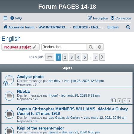
Forum PAGES 14-18
FAQ
Inscription
Connexion
R
Accueil du forum
WWI INTERNATIONAL FORUM
DEUTSCH - ENGLISH
English
e
English
c
Rechercher
Recherche avanc
Nouveau sujet
h
e
Page
1
sur
7
1
2
3
4
5
7
Suivant
154 sujets
…
r
Sujets
c
Analyse photo
h
Dernier message par
bm thiry
«
ven. juin 26, 2026 12:34 pm
Réponses :
5
e
NESLE
r
Dernier message par
Ingouf
«
jeu. août 28, 2025 8:29 pm
Réponses :
22
1
2
3
Captain Christopher MANNERS WILLIAMS, décédé à Guivry
(Aisne) le 24 mars 1918
Dernier message par
Les Gadas de Guivry
«
ven. mars 12, 2021 10:54 am
Réponses :
3
Képi of the sergent-major
Dernier message par
glennJ
«
dim. juin 21, 2020 6:06 pm