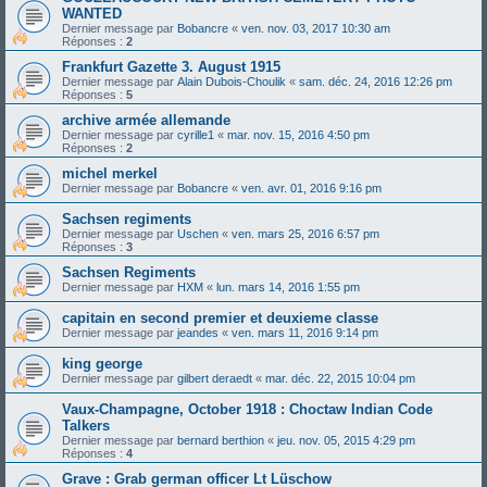
WANTED
Dernier message par
Bobancre
«
ven. nov. 03, 2017 10:30 am
Réponses :
2
Frankfurt Gazette 3. August 1915
Dernier message par
Alain Dubois-Choulik
«
sam. déc. 24, 2016 12:26 pm
Réponses :
5
archive armée allemande
Dernier message par
cyrille1
«
mar. nov. 15, 2016 4:50 pm
Réponses :
2
michel merkel
Dernier message par
Bobancre
«
ven. avr. 01, 2016 9:16 pm
Sachsen regiments
Dernier message par
Uschen
«
ven. mars 25, 2016 6:57 pm
Réponses :
3
Sachsen Regiments
Dernier message par
HXM
«
lun. mars 14, 2016 1:55 pm
capitain en second premier et deuxieme classe
Dernier message par
jeandes
«
ven. mars 11, 2016 9:14 pm
king george
Dernier message par
gilbert deraedt
«
mar. déc. 22, 2015 10:04 pm
Vaux-Champagne, October 1918 : Choctaw Indian Code
Talkers
Dernier message par
bernard berthion
«
jeu. nov. 05, 2015 4:29 pm
Réponses :
4
Grave : Grab german officer Lt Lüschow