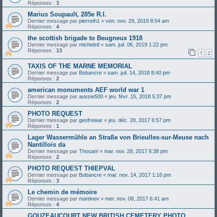
Réponses :
3
Marius Soupault, 285e R.I.
Dernier message par
pierreth1
«
ven. nov. 29, 2019 8:54 am
Réponses :
4
the scottish brigade to Beugneux 1918
Dernier message par
michelstl
«
sam. juil. 06, 2019 1:22 pm
Réponses :
13
1
2
TAXIS OF THE MARNE MEMORIAL
Dernier message par
Bobancre
«
sam. juil. 14, 2018 8:40 pm
Réponses :
2
american monuments AEF world war 1
Dernier message par
aussie500
«
jeu. févr. 15, 2018 5:37 pm
Réponses :
2
PHOTO REQUEST
Dernier message par
geofrewar
«
jeu. déc. 28, 2017 6:57 pm
Réponses :
1
Lager Wassermühle an Straße von Brieulles-sur-Meuse nach
Nantillois da
Dernier message par
Thosam
«
mar. nov. 28, 2017 6:38 pm
Réponses :
2
PHOTO REQUEST THIEPVAL
Dernier message par
Bobancre
«
mar. nov. 14, 2017 1:16 pm
Réponses :
3
Le chemin de mémoire
Dernier message par
martinev
«
mer. nov. 08, 2017 6:41 am
Réponses :
4
GOUZEAUCOURT NEW BRITISH CEMETERY PHOTO