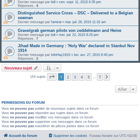
Dernier message par
bdl
«
ven. sept. 11, 2015 6:35 pm
Réponses :
4
Distinguished Service Cross – DSC – Delivered to a Belgian
seaman
Dernier message par
l'amiral
«
mar. juil. 28, 2015 11:32 am
Grave/grab german pilots von zeddelmann and Heine
Dernier message par
bdl
«
mer. juil. 22, 2015 8:25 pm
Réponses :
7
Jihad Made in Germany : 'Holy War' declared in Stanbul Nov
1914
Dernier message par
InfoHay1915
«
lun. avr. 27, 2015 8:45 pm
Réponses :
2
Nouveau sujet
Page
1
sur
7
1
2
3
4
5
7
Suivant
154 sujets
…
Aller
PERMISSIONS DU FORUM
Vous
ne pouvez pas
publier de nouveaux sujets dans ce forum
Vous
ne pouvez pas
répondre aux sujets dans ce forum
Vous
ne pouvez pas
modifier vos messages dans ce forum
Vous
ne pouvez pas
supprimer vos messages dans ce forum
Vous
ne pouvez pas
transférer de pièces jointes dans ce forum
Accueil du forum
Supprimer les cookies
Fuseau horaire sur
UTC+02:00