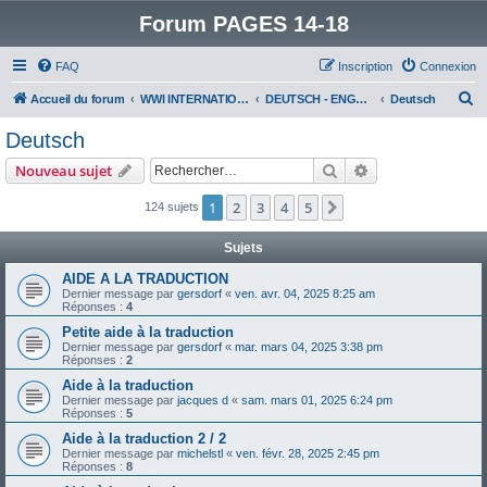
Forum PAGES 14-18
FAQ
Inscription
Connexion
R
Accueil du forum
WWI INTERNATIONAL FORUM
DEUTSCH - ENGLISH
Deutsch
e
Deutsch
c
Rechercher
Recherche avanc
Nouveau sujet
h
e
1
2
3
4
5
Suivant
124 sujets
r
Sujets
c
AIDE A LA TRADUCTION
h
Dernier message par
gersdorf
«
ven. avr. 04, 2025 8:25 am
Réponses :
4
e
Petite aide à la traduction
r
Dernier message par
gersdorf
«
mar. mars 04, 2025 3:38 pm
Réponses :
2
Aide à la traduction
Dernier message par
jacques d
«
sam. mars 01, 2025 6:24 pm
Réponses :
5
Aide à la traduction 2 / 2
Dernier message par
michelstl
«
ven. févr. 28, 2025 2:45 pm
Réponses :
8