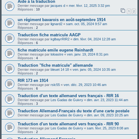
Aide à la traduction
Dernier message par
jacques d
«
mer. févr. 12, 2025 3:32 pm
Réponses :
10
1
2
un régiment bavarois en août-septembre 1914
Dernier message par
lignard2
«
sam. oct. 05, 2024 9:57 am
Réponses :
2
Traduction fiche matricule AAGP
Dernier message par
kglbayrRIR2
«
dim. févr. 04, 2024 12:28 am
Réponses :
6
fiche matricule emile eugene Reinhardt
Dernier message par
loloastre
«
ven. janv. 19, 2024 8:31 pm
Réponses :
4
Traduction "fiche matricule" allemande
Dernier message par
bleuet 14 18
«
ven. janv. 05, 2024 10:35 am
Réponses :
2
RIR 173 en 1914
Dernier message par
rslc55
«
ven. déc. 29, 2023 10:46 am
Réponses :
6
Traduction d'un texte allemand vers français - RIR 16
Dernier message par
Les Gadas de Guivry
«
dim. avr. 23, 2023 11:44 am
Réponses :
3
Traduction Allemand-Français du texte d'une carte postale
Dernier message par
Les Gadas de Guivry
«
dim. avr. 09, 2023 10:25 am
Traduction d'un texte allemand vers français - RIR 90
Dernier message par
Les Gadas de Guivry
«
sam. févr. 25, 2023 8:08 am
Réponses :
2