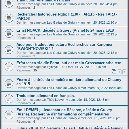
Traduction Allemand-Français
Dernier message par
Les Gadas de Guivry
«
lun. févr. 20, 2023 4:51 pm
Réponses :
2
Recherche Historiques Rgts: IR130 - FAR115 - Res.FAR3 -
FAR108
Dernier message par
Les Gadas de Guivry
«
lun. févr. 20, 2023 12:20 pm
Ernst NOACK, décédé à Guivry (Aisne) le 24 mars 1918
Dernier message par
Les Gadas de Guivry
«
lun. févr. 20, 2023 12:13 pm
Réponses :
1
Aide pour traduction/lecture/Recherches sur Kanonier
"SWIONTKOWSKI" ?
Dernier message par
Les Gadas de Guivry
«
lun. févr. 20, 2023 12:12 pm
Réponses :
9
Erforschen sie die Farm, auf der mein Grossvater arbeitete
Dernier message par
kglbayrRIR2
«
mer. juil. 27, 2022 10:18 am
Réponses :
15
1
2
Pierre à l'entrée du cimetière militaire allemand de Chauny
en 1915
Dernier message par
Les Gadas de Guivry
«
mer. mars 09, 2022 10:04 am
Traduction allemand en français.
Dernier message par
Théo Loeven
«
sam. déc. 18, 2021 12:45 pm
Réponses :
4
Emil DEMEL, Lieutenant de Réserve, décédé à Guivry
(Aisne). Recherche d'informations complémentaires
Dernier message par
Les Gadas de Guivry
«
mer. déc. 01, 2021 12:33 pm
Réponses :
6
Julius ZIEREPP, Gefreiter, Fusart, Batl 403, décédé à Guivry.