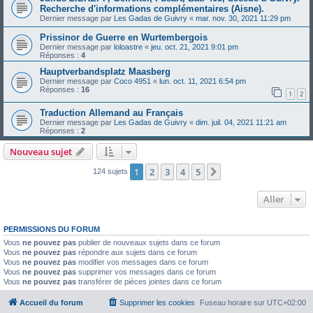
Recherche d'informations complémentaires (Aisne).
Dernier message par
Les Gadas de Guivry
«
mar. nov. 30, 2021 11:29 pm
Prissinor de Guerre en Wurtembergois
Dernier message par
loloastre
«
jeu. oct. 21, 2021 9:01 pm
Réponses :
4
Hauptverbandsplatz Maasberg
Dernier message par
Coco 4951
«
lun. oct. 11, 2021 6:54 pm
Réponses :
16
1
2
Traduction Allemand au Français
Dernier message par
Les Gadas de Guivry
«
dim. juil. 04, 2021 11:21 am
Réponses :
2
Nouveau sujet
1
2
3
4
5
Suivant
124 sujets
Aller
PERMISSIONS DU FORUM
Vous
ne pouvez pas
publier de nouveaux sujets dans ce forum
Vous
ne pouvez pas
répondre aux sujets dans ce forum
Vous
ne pouvez pas
modifier vos messages dans ce forum
Vous
ne pouvez pas
supprimer vos messages dans ce forum
Vous
ne pouvez pas
transférer de pièces jointes dans ce forum
Accueil du forum
Supprimer les cookies
Fuseau horaire sur
UTC+02:00