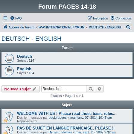
Forum PAGES 14-18
FAQ
Inscription
Connexion
R
Accueil du forum
WWI INTERNATIONAL FORUM
DEUTSCH - ENGLISH
e
DEUTSCH - ENGLISH
c
Forum
h
e
Deutsch
Sujets :
124
r
English
c
Sujets :
154
h
e
Rechercher
Recherche avanc
Nouveau sujet
r
2 sujets • Page
1
sur
1
Sujets
WELCOME WITH US ! Please read those basic rules...
Dernier message par
paolorubens
«
mar. janv. 07, 2014 10:45 pm
Réponses :
3
PAS DE SUJET EN LANGUE FRANCAISE, PLEASE !
Dernier message par
Bernard Plumier
«
mar. sept. 25, 2007 2:32 am