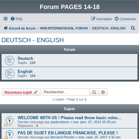
Forum PAGES 14-18
FAQ
Inscription
Connexion
R
Accueil du forum
WWI INTERNATIONAL FORUM
DEUTSCH - ENGLISH
e
DEUTSCH - ENGLISH
c
Forum
h
e
Deutsch
Sujets :
124
r
English
c
Sujets :
154
h
e
Rechercher
Recherche avanc
Nouveau sujet
r
2 sujets • Page
1
sur
1
Sujets
WELCOME WITH US ! Please read those basic rules...
Dernier message par
paolorubens
«
mar. janv. 07, 2014 10:45 pm
Réponses :
3
PAS DE SUJET EN LANGUE FRANCAISE, PLEASE !
Dernier message par
Bernard Plumier
«
mar. sept. 25, 2007 2:32 am