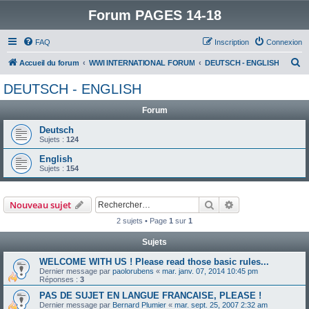
Forum PAGES 14-18
FAQ
Inscription
Connexion
R
Accueil du forum
WWI INTERNATIONAL FORUM
DEUTSCH - ENGLISH
e
DEUTSCH - ENGLISH
c
Forum
h
e
Deutsch
Sujets :
124
r
English
c
Sujets :
154
h
e
Rechercher
Recherche avanc
Nouveau sujet
r
2 sujets • Page
1
sur
1
Sujets
WELCOME WITH US ! Please read those basic rules...
Dernier message par
paolorubens
«
mar. janv. 07, 2014 10:45 pm
Réponses :
3
PAS DE SUJET EN LANGUE FRANCAISE, PLEASE !
Dernier message par
Bernard Plumier
«
mar. sept. 25, 2007 2:32 am