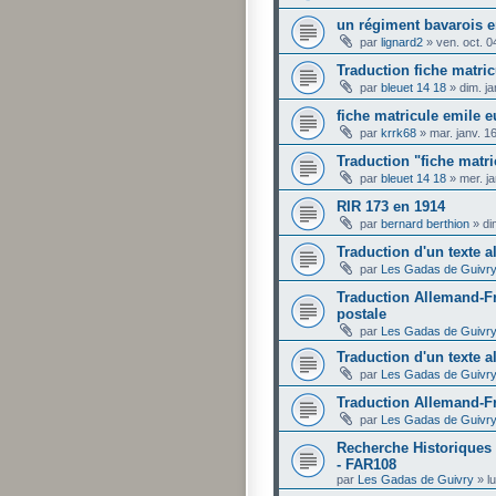
un régiment bavarois 
par
lignard2
»
ven. oct. 
Traduction fiche matr
par
bleuet 14 18
»
dim. j
fiche matricule emile 
par
krrk68
»
mar. janv. 1
Traduction "fiche matr
par
bleuet 14 18
»
mer. j
RIR 173 en 1914
par
bernard berthion
»
di
Traduction d'un texte a
par
Les Gadas de Guivr
Traduction Allemand-Fr
postale
par
Les Gadas de Guivr
Traduction d'un texte a
par
Les Gadas de Guivr
Traduction Allemand-F
par
Les Gadas de Guivr
Recherche Historiques 
- FAR108
par
Les Gadas de Guivry
»
l