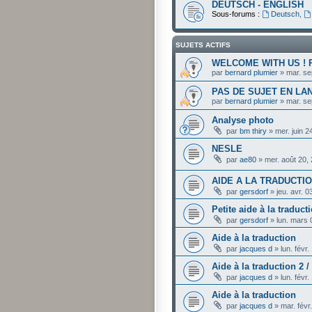
DEUTSCH - ENGLISH
Sous-forums :
Deutsch
,
SUJETS ACTIFS
WELCOME WITH US ! Ple
par
bernard plumier
»
mar. se
PAS DE SUJET EN LA
par
bernard plumier
»
mar. se
Analyse photo
par
bm thiry
»
mer. juin 
NESLE
par
ae80
»
mer. août 20,
AIDE A LA TRADUCTI
par
gersdorf
»
jeu. avr. 
Petite aide à la traduct
par
gersdorf
»
lun. mars
Aide à la traduction
par
jacques d
»
lun. févr
Aide à la traduction 2 /
par
jacques d
»
lun. févr
Aide à la traduction
par
jacques d
»
mar. févr