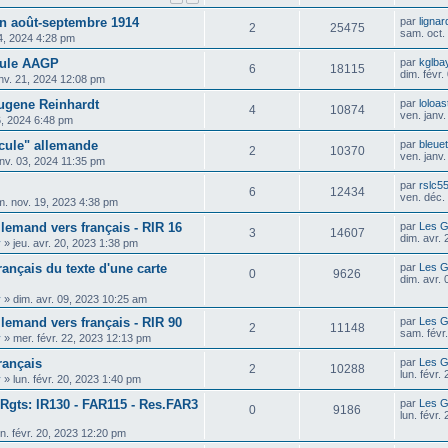
en août-septembre 1914
par
lignar
2
25475
sam. oct.
04, 2024 4:28 pm
icule AAGP
par
kglba
6
18115
dim. févr
anv. 21, 2024 12:08 pm
eugene Reinhardt
par
loloas
4
10874
ven. janv
6, 2024 6:48 pm
icule" allemande
par
bleue
2
10370
ven. janv
anv. 03, 2024 11:35 pm
par
rslc5
6
12434
ven. déc.
m. nov. 19, 2023 4:38 pm
llemand vers français - RIR 16
par
Les G
3
14607
dim. avr.
y
»
jeu. avr. 20, 2023 1:38 pm
ançais du texte d'une carte
par
Les G
0
9626
dim. avr.
y
»
dim. avr. 09, 2023 10:25 am
llemand vers français - RIR 90
par
Les G
2
11148
sam. févr
y
»
mer. févr. 22, 2023 12:13 pm
rançais
par
Les G
2
10288
lun. févr.
y
»
lun. févr. 20, 2023 1:40 pm
Rgts: IR130 - FAR115 - Res.FAR3
par
Les G
0
9186
lun. févr.
un. févr. 20, 2023 12:20 pm