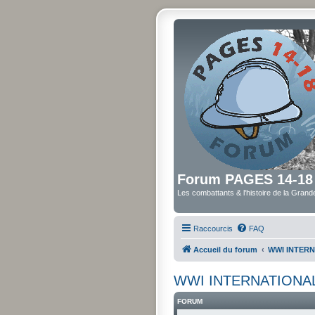
Forum PAGES 14-18
Les combattants & l'histoire de la Gran
Raccourcis
FAQ
Accueil du forum
WWI INTER
WWI INTERNATIONA
FORUM