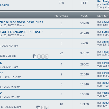
Re: Anal
280
1147
par
bm th
English
ven. juin
RÉPONSES
VUES
DERNIER
ase read those basic rules...
par
paolo
3
53780
mar. janv
pt. 25, 2007 2:28 am
NGUE FRANCAISE, PLEASE !
par
Berna
0
41240
mar. sept
pt. 25, 2007 2:32 am
par
bm th
5
4206
ven. juin
24, 2026 7:04 pm
par
Ingou
22
37672
jeu. août
 2025 3:25 pm
1
2
3
ON
par
gersd
4
29602
ven. avr.
03, 2025 9:04 am
ion
par
gersd
2
21546
mar. mars
 03, 2025 12:02 pm
par
jacqu
5
11346
sam. mar
. 17, 2025 4:30 pm
 2
par
michel
8
15686
ven. févr
. 17, 2025 4:41 pm
par
jacqu
10
17170
mer. févr
. 11, 2025 5:13 pm
1
2