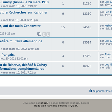
Guivry (Aisne) le 24 mars 1918
par
Les G
1
11296
lun. févr.
y
»
mer. mars 10, 2021 7:19 pm
ecture/Recherches sur Kanonier
par
Les G
9
13310
lun. févr.
y
»
mer. févr. 15, 2023 12:29 pm
m, auf der mein Grossvater
par
kglba
15
24543
mer. juil.
, 2022 8:26 am
1
2
metière militaire allemand de
par
Les G
0
13514
mer. mars
y
»
mer. mars 09, 2022 10:04 am
 français.
par
Théo
4
17359
sam. déc.
nov. 20, 2021 12:02 pm
t de Réserve, décédé à Guivry
par
Les G
6
16375
mer. déc.
informations complémentaires
y
»
mer. mars 10, 2021 7:02 pm
Supprimer les 
Développé par
phpBB
® Forum Software © phpBB Limited
Traduction française officielle
©
Qiaeru