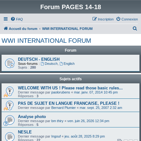
Forum PAGES 14-18
FAQ
Inscription
Connexion
R
Accueil du forum
WWI INTERNATIONAL FORUM
e
WWI INTERNATIONAL FORUM
c
Forum
h
e
DEUTSCH - ENGLISH
Sous-forums :
Deutsch
,
English
r
Sujets :
280
c
Sujets actifs
h
WELCOME WITH US ! Please read those basic rules...
e
Dernier message par
paolorubens
«
mar. janv. 07, 2014 10:45 pm
Réponses :
3
r
PAS DE SUJET EN LANGUE FRANCAISE, PLEASE !
Dernier message par
Bernard Plumier
«
mar. sept. 25, 2007 2:32 am
Analyse photo
Dernier message par
bm thiry
«
ven. juin 26, 2026 12:34 pm
Réponses :
5
NESLE
Dernier message par
Ingouf
«
jeu. août 28, 2025 8:29 pm
Réponses :
22