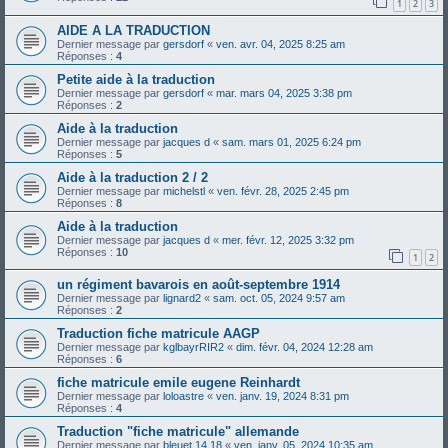
1
2
3
AIDE A LA TRADUCTION
Dernier message par
gersdorf
«
ven. avr. 04, 2025 8:25 am
Réponses :
4
Petite aide à la traduction
Dernier message par
gersdorf
«
mar. mars 04, 2025 3:38 pm
Réponses :
2
Aide à la traduction
Dernier message par
jacques d
«
sam. mars 01, 2025 6:24 pm
Réponses :
5
Aide à la traduction 2 / 2
Dernier message par
michelstl
«
ven. févr. 28, 2025 2:45 pm
Réponses :
8
Aide à la traduction
Dernier message par
jacques d
«
mer. févr. 12, 2025 3:32 pm
Réponses :
10
1
2
un régiment bavarois en août-septembre 1914
Dernier message par
lignard2
«
sam. oct. 05, 2024 9:57 am
Réponses :
2
Traduction fiche matricule AAGP
Dernier message par
kglbayrRIR2
«
dim. févr. 04, 2024 12:28 am
Réponses :
6
fiche matricule emile eugene Reinhardt
Dernier message par
loloastre
«
ven. janv. 19, 2024 8:31 pm
Réponses :
4
Traduction "fiche matricule" allemande
Dernier message par
bleuet 14 18
«
ven. janv. 05, 2024 10:35 am