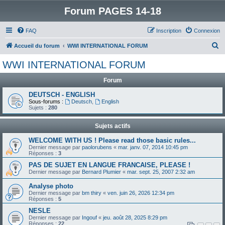
Forum PAGES 14-18
FAQ
Inscription
Connexion
R
Accueil du forum
WWI INTERNATIONAL FORUM
e
WWI INTERNATIONAL FORUM
c
Forum
h
e
DEUTSCH - ENGLISH
Sous-forums :
Deutsch
,
English
r
Sujets :
280
c
Sujets actifs
h
WELCOME WITH US ! Please read those basic rules...
e
Dernier message par
paolorubens
«
mar. janv. 07, 2014 10:45 pm
Réponses :
3
r
PAS DE SUJET EN LANGUE FRANCAISE, PLEASE !
Dernier message par
Bernard Plumier
«
mar. sept. 25, 2007 2:32 am
Analyse photo
Dernier message par
bm thiry
«
ven. juin 26, 2026 12:34 pm
Réponses :
5
NESLE
Dernier message par
Ingouf
«
jeu. août 28, 2025 8:29 pm
Réponses :
22