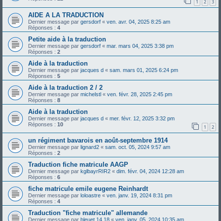
1
2
3
AIDE A LA TRADUCTION
Dernier message par
gersdorf
«
ven. avr. 04, 2025 8:25 am
Réponses :
4
Petite aide à la traduction
Dernier message par
gersdorf
«
mar. mars 04, 2025 3:38 pm
Réponses :
2
Aide à la traduction
Dernier message par
jacques d
«
sam. mars 01, 2025 6:24 pm
Réponses :
5
Aide à la traduction 2 / 2
Dernier message par
michelstl
«
ven. févr. 28, 2025 2:45 pm
Réponses :
8
Aide à la traduction
Dernier message par
jacques d
«
mer. févr. 12, 2025 3:32 pm
Réponses :
10
1
2
un régiment bavarois en août-septembre 1914
Dernier message par
lignard2
«
sam. oct. 05, 2024 9:57 am
Réponses :
2
Traduction fiche matricule AAGP
Dernier message par
kglbayrRIR2
«
dim. févr. 04, 2024 12:28 am
Réponses :
6
fiche matricule emile eugene Reinhardt
Dernier message par
loloastre
«
ven. janv. 19, 2024 8:31 pm
Réponses :
4
Traduction "fiche matricule" allemande
Dernier message par
bleuet 14 18
«
ven. janv. 05, 2024 10:35 am