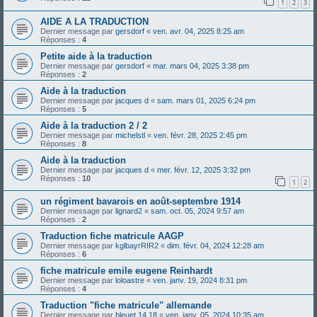
1
2
3
AIDE A LA TRADUCTION
Dernier message par
gersdorf
«
ven. avr. 04, 2025 8:25 am
Réponses :
4
Petite aide à la traduction
Dernier message par
gersdorf
«
mar. mars 04, 2025 3:38 pm
Réponses :
2
Aide à la traduction
Dernier message par
jacques d
«
sam. mars 01, 2025 6:24 pm
Réponses :
5
Aide à la traduction 2 / 2
Dernier message par
michelstl
«
ven. févr. 28, 2025 2:45 pm
Réponses :
8
Aide à la traduction
Dernier message par
jacques d
«
mer. févr. 12, 2025 3:32 pm
Réponses :
10
1
2
un régiment bavarois en août-septembre 1914
Dernier message par
lignard2
«
sam. oct. 05, 2024 9:57 am
Réponses :
2
Traduction fiche matricule AAGP
Dernier message par
kglbayrRIR2
«
dim. févr. 04, 2024 12:28 am
Réponses :
6
fiche matricule emile eugene Reinhardt
Dernier message par
loloastre
«
ven. janv. 19, 2024 8:31 pm
Réponses :
4
Traduction "fiche matricule" allemande
Dernier message par
bleuet 14 18
«
ven. janv. 05, 2024 10:35 am