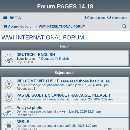
Forum PAGES 14-18
FAQ
Inscription
Connexion
R
Accueil du forum
WWI INTERNATIONAL FORUM
e
WWI INTERNATIONAL FORUM
c
Forum
h
e
DEUTSCH - ENGLISH
Sous-forums :
Deutsch
,
English
r
Sujets :
280
c
Sujets actifs
h
WELCOME WITH US ! Please read those basic rules...
e
Dernier message par
paolorubens
«
mar. janv. 07, 2014 10:45 pm
Réponses :
3
r
PAS DE SUJET EN LANGUE FRANCAISE, PLEASE !
Dernier message par
Bernard Plumier
«
mar. sept. 25, 2007 2:32 am
Analyse photo
Dernier message par
bm thiry
«
ven. juin 26, 2026 12:34 pm
Réponses :
5
NESLE
Dernier message par
Ingouf
«
jeu. août 28, 2025 8:29 pm
Réponses :
22