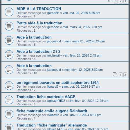
1
2
3
AIDE A LA TRADUCTION
Dernier message par
gersdorf
«
ven. avr. 04, 2025 8:25 am
Réponses :
4
Petite aide à la traduction
Dernier message par
gersdorf
«
mar. mars 04, 2025 3:38 pm
Réponses :
2
Aide à la traduction
Dernier message par
jacques d
«
sam. mars 01, 2025 6:24 pm
Réponses :
5
Aide à la traduction 2 / 2
Dernier message par
michelstl
«
ven. févr. 28, 2025 2:45 pm
Réponses :
8
Aide à la traduction
Dernier message par
jacques d
«
mer. févr. 12, 2025 3:32 pm
Réponses :
10
1
2
un régiment bavarois en août-septembre 1914
Dernier message par
lignard2
«
sam. oct. 05, 2024 9:57 am
Réponses :
2
Traduction fiche matricule AAGP
Dernier message par
kglbayrRIR2
«
dim. févr. 04, 2024 12:28 am
Réponses :
6
fiche matricule emile eugene Reinhardt
Dernier message par
loloastre
«
ven. janv. 19, 2024 8:31 pm
Réponses :
4
Traduction "fiche matricule" allemande
Dernier message par
bleuet 14 18
«
ven. janv. 05, 2024 10:35 am