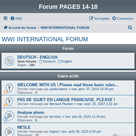
Forum PAGES 14-18
FAQ
Inscription
Connexion
R
Accueil du forum
WWI INTERNATIONAL FORUM
e
WWI INTERNATIONAL FORUM
c
Forum
h
e
DEUTSCH - ENGLISH
Sous-forums :
Deutsch
,
English
r
Sujets :
280
c
Sujets actifs
h
WELCOME WITH US ! Please read those basic rules...
e
Dernier message par
paolorubens
«
mar. janv. 07, 2014 10:45 pm
Réponses :
3
r
PAS DE SUJET EN LANGUE FRANCAISE, PLEASE !
Dernier message par
Bernard Plumier
«
mar. sept. 25, 2007 2:32 am
Analyse photo
Dernier message par
bm thiry
«
ven. juin 26, 2026 12:34 pm
Réponses :
5
NESLE
Dernier message par
Ingouf
«
jeu. août 28, 2025 8:29 pm
Réponses :
22