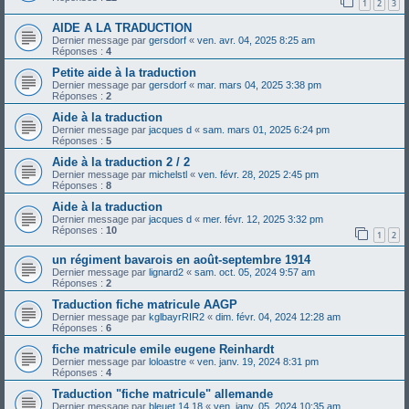
1
2
3
AIDE A LA TRADUCTION
Dernier message par
gersdorf
«
ven. avr. 04, 2025 8:25 am
Réponses :
4
Petite aide à la traduction
Dernier message par
gersdorf
«
mar. mars 04, 2025 3:38 pm
Réponses :
2
Aide à la traduction
Dernier message par
jacques d
«
sam. mars 01, 2025 6:24 pm
Réponses :
5
Aide à la traduction 2 / 2
Dernier message par
michelstl
«
ven. févr. 28, 2025 2:45 pm
Réponses :
8
Aide à la traduction
Dernier message par
jacques d
«
mer. févr. 12, 2025 3:32 pm
Réponses :
10
1
2
un régiment bavarois en août-septembre 1914
Dernier message par
lignard2
«
sam. oct. 05, 2024 9:57 am
Réponses :
2
Traduction fiche matricule AAGP
Dernier message par
kglbayrRIR2
«
dim. févr. 04, 2024 12:28 am
Réponses :
6
fiche matricule emile eugene Reinhardt
Dernier message par
loloastre
«
ven. janv. 19, 2024 8:31 pm
Réponses :
4
Traduction "fiche matricule" allemande
Dernier message par
bleuet 14 18
«
ven. janv. 05, 2024 10:35 am