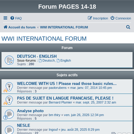
Forum PAGES 14-18
FAQ
Inscription
Connexion
R
Accueil du forum
WWI INTERNATIONAL FORUM
e
WWI INTERNATIONAL FORUM
c
Forum
h
e
DEUTSCH - ENGLISH
Sous-forums :
Deutsch
,
English
r
Sujets :
280
c
Sujets actifs
h
WELCOME WITH US ! Please read those basic rules...
e
Dernier message par
paolorubens
«
mar. janv. 07, 2014 10:45 pm
Réponses :
3
r
PAS DE SUJET EN LANGUE FRANCAISE, PLEASE !
Dernier message par
Bernard Plumier
«
mar. sept. 25, 2007 2:32 am
Analyse photo
Dernier message par
bm thiry
«
ven. juin 26, 2026 12:34 pm
Réponses :
5
NESLE
Dernier message par
Ingouf
«
jeu. août 28, 2025 8:29 pm
Réponses :
22