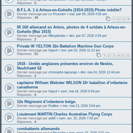
Réponses :
5
B.F.L.A. 1 à Arleux-en-Gohelle (1914-1915) Photo inédite?
Dernier message par
Le Prussien
«
mar. juin 09, 2026 4:05 am
Réponses :
34
1
2
3
4
IR 160 allemand en Artois, photos de 4 soldats à Arleux-en-
Gohelle (Mai 1915)
Dernier message par
Mlesplombs
«
dim. juin 07, 2026 2:05 pm
Réponses :
2
Private W YELTON 32e Battalion Machine Gun Corps
Dernier message par
Ingouf
«
mer. juin 03, 2026 11:13 am
Réponses :
51
1
2
3
4
5
6
1918 - Unités anglaises présentes environ de Nesles,
Neufchatel 62
Dernier message par
christophe lagrange
«
dim. mai 24, 2026 12:44 pm
Réponses :
2
capitaine William Webster WILSON 16ᵉ bataillon d’infanterie
canadienne
Dernier message par
Ingouf
«
sam. mai 16, 2026 6:59 pm
Réponses :
5
12e Régiment d’infanterie belge.
Dernier message par
Rutilius
«
mer. mai 13, 2026 3:04 pm
Lieutenant MARTIN Charles Australian Flying Corps
Dernier message par
ae80
«
sam. avr. 25, 2026 7:03 pm
Réponses :
4
combattants allemands
Dernier message par
Le Prussien
«
mar. mars 24, 2026 3:02 am