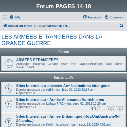
Forum PAGES 14-18
FAQ
Inscription
Connexion
R
Accueil du forum
LES ARMEES ETRANGERES DANS LA GRANDE GUERRE
e
LES ARMEES ETRANGERES DANS LA
c
GRANDE GUERRE
h
Forum
e
ARMEES ETRANGERES
r
Allemagne - Belgique - Canada - Etats-Unis - Grande-Bretagne - Italie - autres
c
Sujets :
1523
h
Sujets actifs
e
Sites Internet sur diverses Armées/nations étrangères
r
Dernier message par
rol59
«
jeu. févr. 09, 2023 10:37 am
Réponses :
9
Sites Internet sur l'Armée Allemande/Autrichienne
Dernier message par
kglbayrRIR2
«
jeu. sept. 01, 2022 10:20 pm
Réponses :
77
1
5
6
7
8
…
Sites Internet sur l'Armée Britannique (Roy.Uni/Australie/N-
Zélande..)
Dernier message par
Keith_historique
«
sam. sept. 19, 2020 4:01 pm