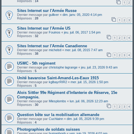
Réponses :
14
1
2
Sites Internet sur l'Armée Russe
Dernier message par
gulliver
«
dim. janv. 05, 2020 4:14 pm
Réponses :
28
1
2
3
Sites Internet sur l'Armée US
Dernier message par
Fouinos
«
jeu. juil. 06, 2017 1:54 pm
Réponses :
32
1
2
3
4
Sites Internet sur l'Armée Canadienne
Dernier message par
michelstl
«
mer. juil. 08, 2015 7:47 am
Réponses :
38
1
2
3
4
USMC - 5th regiment
Dernier message par
christophe lagrange
«
jeu. juil. 23, 2026 9:43 am
Réponses :
5
Unité bavaroise Saint-Amand-Les-Eaux 1915
Dernier message par
kglbayrRIR2
«
mer. juil. 15, 2026 1:50 pm
Réponses :
5
Alois Sittler 99e Régiment d'Infanterie de Réserve, 15e
Compagnie.
Dernier message par
Mlesplombs
«
lun. juil. 06, 2026 12:23 am
Réponses :
30
1
2
3
4
Question bête sur la mobilisation allemande
Dernier message par
Cuchlainn
«
dim. juil. 05, 2026 9:39 pm
Réponses :
4
Photographies de soldats suisses
Dernier message par
humanbonb
«
ven. juin 19, 2026 4:02 pm