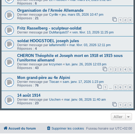
Réponses :
6
Organisation de l'Armée Allemande
Dernier message par
Cyrille
«
jeu. mars 05, 2026 10:47 pm
Réponses :
21
1
2
3
Fritz Rasselberg - sculpteur-soldat
Dernier message par
DuMarquis07
«
ven. févr. 13, 2026 11:25 pm
soldat HOOGSTOEL joseph jules
Dernier message par
laflamme80
«
mar. févr. 03, 2026 12:11 pm
Réponses :
4
CHERON Théophile et Joseph mort en 1918 et 1915 sous
l'uniforme allemand
Dernier message par
krzymen
«
lun. janv. 26, 2026 12:03 pm
Réponses :
43
1
2
3
4
5
Mon grand-père au 4e Alpini
Dernier message par
Tiocan
«
sam. janv. 17, 2026 1:23 pm
Réponses :
76
1
5
6
7
8
…
14 août 1914
Dernier message par
Uschen
«
mar. janv. 06, 2026 11:40 am
Réponses :
23
1
2
3
Aller
Accueil du forum
Supprimer les cookies
Fuseau horaire sur
UTC+02:00