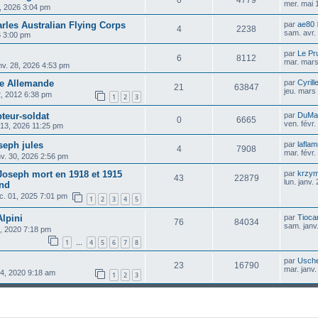
mer. mai 
, 2026 3:04 pm
rles Australian Flying Corps
par
ae80
4
2238
sam. avr.
6 3:00 pm
par
Le Pr
6
8112
mar. mars
nv. 28, 2026 4:53 pm
ée Allemande
par
Cyrill
21
63847
jeu. mars
12, 2012 6:38 pm
1
2
3
pteur-soldat
par
DuMa
0
6665
ven. févr
. 13, 2026 11:25 pm
eph jules
par
lafla
4
7908
mar. févr
nv. 30, 2026 2:56 pm
oseph mort en 1918 et 1915
par
krzy
43
22879
lun. janv
and
éc. 01, 2025 7:01 pm
1
2
3
4
5
lpini
par
Tioca
76
84034
sam. janv
, 2020 7:18 pm
1
4
5
6
7
8
…
par
Usch
23
16790
mar. janv
14, 2020 9:18 am
1
2
3