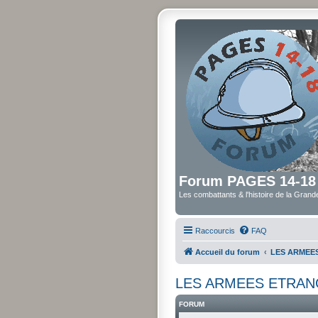
Forum PAGES 14-18
Les combattants & l'histoire de la Gran
Raccourcis
FAQ
Accueil du forum
LES ARMEE
LES ARMEES ETRAN
FORUM