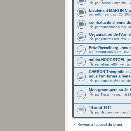
par
Rutilius
»
mer. mai 13
Lieutenant MARTIN Cha
par
ae80
»
sam. avr. 25, 202
combattants allemands
par
humanbonb
»
mer. ja
Organisation de l'Arm
par
jrenard
»
dim. févr. 
Fritz Rasselberg - scul
par
DuMarquis07
»
ven. févr
soldat HOOGSTOEL jos
par
laflamme80
»
ven. ja
CHERON Théophile et J
sous l'uniforme allem
par
domenico54
»
lun. d
Mon grand-père au 4e A
par
Tiocan
»
sam. mai 23
14 août 1914
par
Uschen
»
ven. août 
Revenir à l’accueil du forum