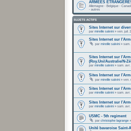
ARMEES ETRANGERE
Allemagne - Belgique - Canada
- autres
SUJETS ACTIFS
Sites Internet sur div
par
mireille salvini
»
ven. juil.
Sites Internet sur l'A
par
mireille salvini
»
sam. 
Sites Internet sur l'Ar
(Roy.Uni/Australie/N-Zé
par
mireille salvini
»
sam. avr.
Sites Internet sur l'Ar
par
mireille salvini
»
ven. 
Sites Internet sur l'Ar
par
mireille salvini
»
sam. avr.
Sites Internet sur l'A
par
mireille salvini
»
sam. avr.
USMC - 5th regiment
par
christophe lagrange
Unité bavaroise Saint