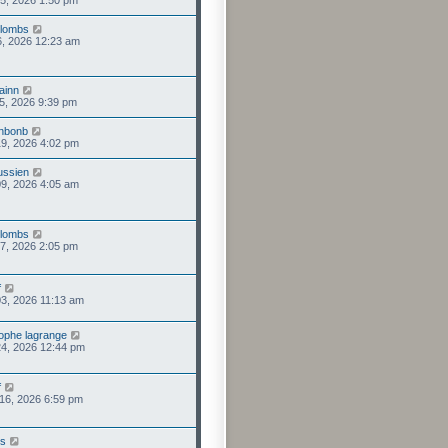
lombs
 06, 2026 12:23 am
ainn
 05, 2026 9:39 pm
nbonb
 19, 2026 4:02 pm
ussien
 09, 2026 4:05 am
lombs
 07, 2026 2:05 pm
f
 03, 2026 11:13 am
tophe lagrange
24, 2026 12:44 pm
f
16, 2026 6:59 pm
us