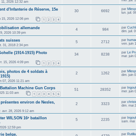
l. 11, 2026 12:32 am
ent d'Infanterie de Réserve, 15e
par
Mlesp
30
6692
lun. juil.
in 15, 2026 12:06 pm
1
2
3
4
obilisation allemande
par
Cuchl
4
984
dim. juil.
 29, 2026 10:39 pm
ats suisses
par
huma
5
2712
ven. juin
t. 31, 2018 2:34 pm
Gohelle (1914-1915) Photo
par
Le Pr
34
8238
mar. juin
vr. 15, 2026 4:09 pm
1
2
3
4
is, photos de 4 soldats à
par
Mlesp
2
1262
dim. juin
 1915)
in 07, 2026 11:21 am
Battalion Machine Gun Corps
par
Ingou
51
28352
mer. juin
2025 11:03 am
1
2
3
4
5
6
 présentes environ de Nesles,
par
chris
2
3323
dim. mai 
. avr. 28, 2026 9:12 am
ter WILSON 16ᵉ bataillon
par
Ingou
5
2235
sam. mai 
e
 2026 12:59 pm
ie belge.
par
Rutili
0
4779