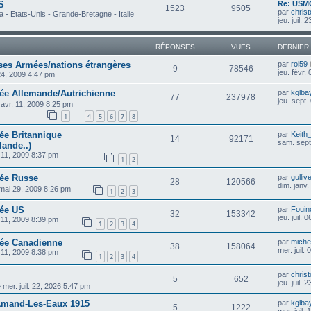
S
Re: USMC
1523
9505
par
chris
 - Etats-Unis - Grande-Bretagne - Italie
jeu. juil.
RÉPONSES
VUES
DERNIER
erses Armées/nations étrangères
par
rol59
9
78546
jeu. févr.
 24, 2009 4:47 pm
rmée Allemande/Autrichienne
par
kglba
77
237978
jeu. sept
avr. 11, 2009 8:25 pm
1
4
5
6
7
8
…
mée Britannique
par
Keith_
14
92171
sam. sept
lande..)
 11, 2009 8:37 pm
1
2
mée Russe
par
gulliv
28
120566
dim. janv
mai 29, 2009 8:26 pm
1
2
3
mée US
par
Fouin
32
153342
jeu. juil.
 11, 2009 8:39 pm
1
2
3
4
rmée Canadienne
par
michel
38
158064
mer. juil.
 11, 2009 8:38 pm
1
2
3
4
par
chris
5
652
jeu. juil.
»
mer. juil. 22, 2026 5:47 pm
-Amand-Les-Eaux 1915
par
kglba
5
1222
mer. juil.