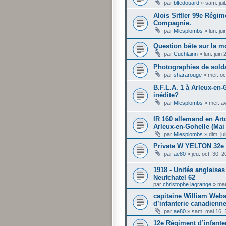
par
bltedouard
»
sam. jui
Alois Sittler 99e Régim
Compagnie.
par
Mlesplombs
»
lun. ju
Question bête sur la m
par
Cuchlainn
»
lun. juin
Photographies de sold
par
shararouge
»
mer. oc
B.F.L.A. 1 à Arleux-en-
inédite?
par
Mlesplombs
»
mer. a
IR 160 allemand en Arto
Arleux-en-Gohelle (Mai
par
Mlesplombs
»
dim. ju
Private W YELTON 32e 
par
ae80
»
jeu. oct. 30, 
1918 - Unités anglaises
Neufchatel 62
par
christophe lagrange
»
mar
capitaine William Webs
d’infanterie canadienn
par
ae80
»
sam. mai 16,
12e Régiment d’infanter