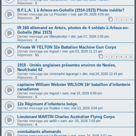
Réponses :
5
B.F.L.A. 1 à Arleux-en-Gohelle (1914-1915) Photo inédite?
Dernier message par
Le Prussien
«
mar. juin 09, 2026 4:05 am
Réponses :
34
1
2
3
4
IR 160 allemand en Artois, photos de 4 soldats à Arleux-en-
Gohelle (Mai 1915)
Dernier message par
Mlesplombs
«
dim. juin 07, 2026 2:05 pm
Réponses :
2
Private W YELTON 32e Battalion Machine Gun Corps
Dernier message par
Ingouf
«
mer. juin 03, 2026 11:13 am
Réponses :
51
1
2
3
4
5
6
1918 - Unités anglaises présentes environ de Nesles,
Neufchatel 62
Dernier message par
christophe lagrange
«
dim. mai 24, 2026 12:44 pm
Réponses :
2
capitaine William Webster WILSON 16ᵉ bataillon d’infanterie
canadienne
Dernier message par
Ingouf
«
sam. mai 16, 2026 6:59 pm
Réponses :
5
12e Régiment d’infanterie belge.
Dernier message par
Rutilius
«
mer. mai 13, 2026 3:04 pm
Lieutenant MARTIN Charles Australian Flying Corps
Dernier message par
ae80
«
sam. avr. 25, 2026 7:03 pm
Réponses :
4
combattants allemands
Dernier message par
Le Prussien
«
mar. mars 24, 2026 3:02 am