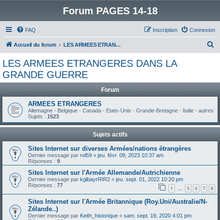
Forum PAGES 14-18
FAQ
Inscription
Connexion
R
Accueil du forum
LES ARMEES ETRANGERES DANS LA GRANDE GUERRE
e
LES ARMEES ETRANGERES DANS LA
c
GRANDE GUERRE
h
Forum
e
ARMEES ETRANGERES
r
Allemagne - Belgique - Canada - Etats-Unis - Grande-Bretagne - Italie - autres
c
Sujets :
1523
h
Sujets actifs
e
Sites Internet sur diverses Armées/nations étrangères
r
Dernier message par
rol59
«
jeu. févr. 09, 2023 10:37 am
Réponses :
9
Sites Internet sur l'Armée Allemande/Autrichienne
Dernier message par
kglbayrRIR2
«
jeu. sept. 01, 2022 10:20 pm
Réponses :
77
1
5
6
7
8
…
Sites Internet sur l'Armée Britannique (Roy.Uni/Australie/N-
Zélande..)
Dernier message par
Keith_historique
«
sam. sept. 19, 2020 4:01 pm