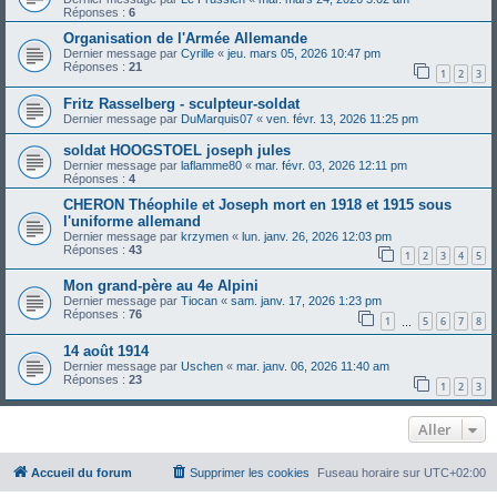
Réponses :
6
Organisation de l'Armée Allemande
Dernier message par
Cyrille
«
jeu. mars 05, 2026 10:47 pm
Réponses :
21
1
2
3
Fritz Rasselberg - sculpteur-soldat
Dernier message par
DuMarquis07
«
ven. févr. 13, 2026 11:25 pm
soldat HOOGSTOEL joseph jules
Dernier message par
laflamme80
«
mar. févr. 03, 2026 12:11 pm
Réponses :
4
CHERON Théophile et Joseph mort en 1918 et 1915 sous
l'uniforme allemand
Dernier message par
krzymen
«
lun. janv. 26, 2026 12:03 pm
Réponses :
43
1
2
3
4
5
Mon grand-père au 4e Alpini
Dernier message par
Tiocan
«
sam. janv. 17, 2026 1:23 pm
Réponses :
76
1
5
6
7
8
…
14 août 1914
Dernier message par
Uschen
«
mar. janv. 06, 2026 11:40 am
Réponses :
23
1
2
3
Aller
Accueil du forum
Supprimer les cookies
Fuseau horaire sur
UTC+02:00