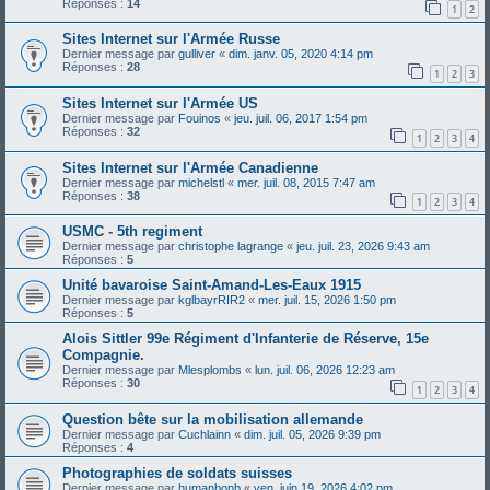
Réponses :
14
1
2
Sites Internet sur l'Armée Russe
Dernier message par
gulliver
«
dim. janv. 05, 2020 4:14 pm
Réponses :
28
1
2
3
Sites Internet sur l'Armée US
Dernier message par
Fouinos
«
jeu. juil. 06, 2017 1:54 pm
Réponses :
32
1
2
3
4
Sites Internet sur l'Armée Canadienne
Dernier message par
michelstl
«
mer. juil. 08, 2015 7:47 am
Réponses :
38
1
2
3
4
USMC - 5th regiment
Dernier message par
christophe lagrange
«
jeu. juil. 23, 2026 9:43 am
Réponses :
5
Unité bavaroise Saint-Amand-Les-Eaux 1915
Dernier message par
kglbayrRIR2
«
mer. juil. 15, 2026 1:50 pm
Réponses :
5
Alois Sittler 99e Régiment d'Infanterie de Réserve, 15e
Compagnie.
Dernier message par
Mlesplombs
«
lun. juil. 06, 2026 12:23 am
Réponses :
30
1
2
3
4
Question bête sur la mobilisation allemande
Dernier message par
Cuchlainn
«
dim. juil. 05, 2026 9:39 pm
Réponses :
4
Photographies de soldats suisses
Dernier message par
humanbonb
«
ven. juin 19, 2026 4:02 pm