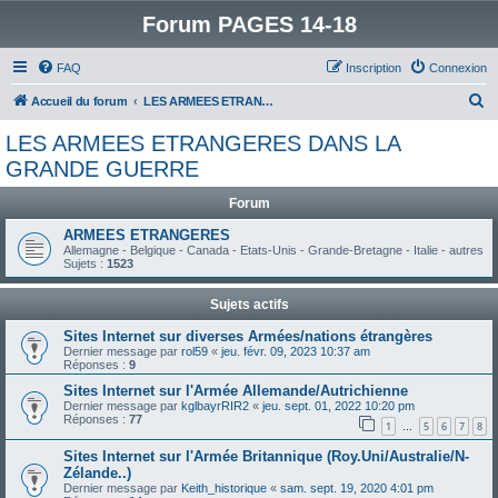
Forum PAGES 14-18
FAQ
Inscription
Connexion
R
Accueil du forum
LES ARMEES ETRANGERES DANS LA GRANDE GUERRE
e
LES ARMEES ETRANGERES DANS LA
c
GRANDE GUERRE
h
Forum
e
ARMEES ETRANGERES
r
Allemagne - Belgique - Canada - Etats-Unis - Grande-Bretagne - Italie - autres
c
Sujets :
1523
h
Sujets actifs
e
Sites Internet sur diverses Armées/nations étrangères
r
Dernier message par
rol59
«
jeu. févr. 09, 2023 10:37 am
Réponses :
9
Sites Internet sur l'Armée Allemande/Autrichienne
Dernier message par
kglbayrRIR2
«
jeu. sept. 01, 2022 10:20 pm
Réponses :
77
1
5
6
7
8
…
Sites Internet sur l'Armée Britannique (Roy.Uni/Australie/N-
Zélande..)
Dernier message par
Keith_historique
«
sam. sept. 19, 2020 4:01 pm