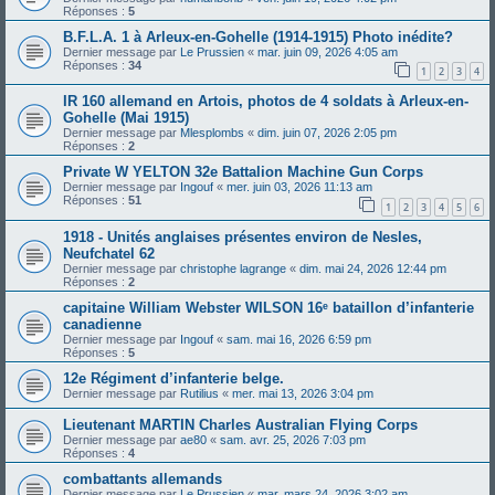
Réponses :
5
B.F.L.A. 1 à Arleux-en-Gohelle (1914-1915) Photo inédite?
Dernier message par
Le Prussien
«
mar. juin 09, 2026 4:05 am
Réponses :
34
1
2
3
4
IR 160 allemand en Artois, photos de 4 soldats à Arleux-en-
Gohelle (Mai 1915)
Dernier message par
Mlesplombs
«
dim. juin 07, 2026 2:05 pm
Réponses :
2
Private W YELTON 32e Battalion Machine Gun Corps
Dernier message par
Ingouf
«
mer. juin 03, 2026 11:13 am
Réponses :
51
1
2
3
4
5
6
1918 - Unités anglaises présentes environ de Nesles,
Neufchatel 62
Dernier message par
christophe lagrange
«
dim. mai 24, 2026 12:44 pm
Réponses :
2
capitaine William Webster WILSON 16ᵉ bataillon d’infanterie
canadienne
Dernier message par
Ingouf
«
sam. mai 16, 2026 6:59 pm
Réponses :
5
12e Régiment d’infanterie belge.
Dernier message par
Rutilius
«
mer. mai 13, 2026 3:04 pm
Lieutenant MARTIN Charles Australian Flying Corps
Dernier message par
ae80
«
sam. avr. 25, 2026 7:03 pm
Réponses :
4
combattants allemands
Dernier message par
Le Prussien
«
mar. mars 24, 2026 3:02 am