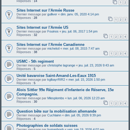
Réponses :
14
1
2
Sites Internet sur l'Armée Russe
Dernier message par
gulliver
«
dim. janv. 05, 2020 4:14 pm
Réponses :
28
1
2
3
Sites Internet sur l'Armée US
Dernier message par
Fouinos
«
jeu. juil. 06, 2017 1:54 pm
Réponses :
32
1
2
3
4
Sites Internet sur l'Armée Canadienne
Dernier message par
michelstl
«
mer. juil. 08, 2015 7:47 am
Réponses :
38
1
2
3
4
USMC - 5th regiment
Dernier message par
christophe lagrange
«
jeu. juil. 23, 2026 9:43 am
Réponses :
5
Unité bavaroise Saint-Amand-Les-Eaux 1915
Dernier message par
kglbayrRIR2
«
mer. juil. 15, 2026 1:50 pm
Réponses :
5
Alois Sittler 99e Régiment d'Infanterie de Réserve, 15e
Compagnie.
Dernier message par
Mlesplombs
«
lun. juil. 06, 2026 12:23 am
Réponses :
30
1
2
3
4
Question bête sur la mobilisation allemande
Dernier message par
Cuchlainn
«
dim. juil. 05, 2026 9:39 pm
Réponses :
4
Photographies de soldats suisses
Dernier message par
humanbonb
«
ven. juin 19, 2026 4:02 pm