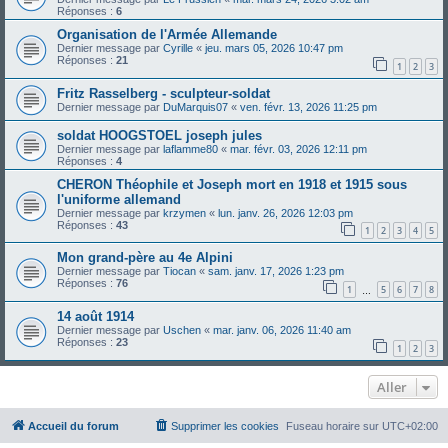
Réponses :
6
Organisation de l'Armée Allemande
Dernier message par
Cyrille
«
jeu. mars 05, 2026 10:47 pm
Réponses :
21
1
2
3
Fritz Rasselberg - sculpteur-soldat
Dernier message par
DuMarquis07
«
ven. févr. 13, 2026 11:25 pm
soldat HOOGSTOEL joseph jules
Dernier message par
laflamme80
«
mar. févr. 03, 2026 12:11 pm
Réponses :
4
CHERON Théophile et Joseph mort en 1918 et 1915 sous
l'uniforme allemand
Dernier message par
krzymen
«
lun. janv. 26, 2026 12:03 pm
Réponses :
43
1
2
3
4
5
Mon grand-père au 4e Alpini
Dernier message par
Tiocan
«
sam. janv. 17, 2026 1:23 pm
Réponses :
76
1
5
6
7
8
…
14 août 1914
Dernier message par
Uschen
«
mar. janv. 06, 2026 11:40 am
Réponses :
23
1
2
3
Aller
Accueil du forum
Supprimer les cookies
Fuseau horaire sur
UTC+02:00