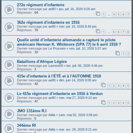
272e régiment d'infanterie
Dernier message par
ae80
«
jeu. juil. 16, 2026 9:26 am
Réponses :
64
1
4
5
6
7
…
362e régiment d'infanterie en 1916
Dernier message par
ae80
«
mer. juil. 15, 2026 8:46 pm
Réponses :
70
1
5
6
7
8
…
Quelle unité d’infanterie allemande a capturé le pilote
américain Herman K. Whitmore (SPA 77) le 6 avril 1918 ?
Dernier message par
Le Prussien
«
ven. juil. 10, 2026 5:07 am
Réponses :
10
1
2
Bataillons d'Afrique Légère
Dernier message par
Laurent59
«
lun. juil. 06, 2026 4:46 pm
Réponses :
2
415e d'infanterie à l'ÉTÉ et à l'AUTOMNE 1918
Dernier message par
ae80
«
dim. juin 14, 2026 9:08 am
Réponses :
42
1
2
3
4
5
Le 415e régiment d'infanterie en 1916 à Verdun
Dernier message par
ae80
«
mer. mai 27, 2026 9:10 am
Réponses :
47
1
2
3
4
5
JMO 131ème R.I
Dernier message par
Attila
«
sam. mai 02, 2026 3:58 pm
Réponses :
5
344ème RI
Dernier message par
Attila
«
mar. avr. 28, 2026 8:21 am