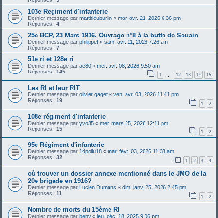
Réponses :
5
103e Regiment d'infanterie
Dernier message par
matthieuburlin
«
mar. avr. 21, 2026 6:36 pm
Réponses :
4
25e BCP, 23 Mars 1916. Ouvrage n°8 à la butte de Souain
Dernier message par
philippet
«
sam. avr. 11, 2026 7:26 am
Réponses :
7
51e ri et 128e ri
Dernier message par
ae80
«
mer. avr. 08, 2026 9:50 am
Réponses :
145
1
12
13
14
15
…
Les RI et leur RIT
Dernier message par
olivier gaget
«
ven. avr. 03, 2026 11:41 pm
Réponses :
19
1
2
108e régiment d'infanterie
Dernier message par
yvo35
«
mer. mars 25, 2026 12:11 pm
Réponses :
15
1
2
95e Régiment d'infanterie
Dernier message par
14poilu18
«
mar. févr. 03, 2026 11:33 am
Réponses :
32
1
2
3
4
où trouver un dossier annexe mentionné dans le JMO de la
20e brigade en 1916?
Dernier message par
Lucien Dumans
«
dim. janv. 25, 2026 2:45 pm
Réponses :
11
1
2
Nombre de morts du 15ème RI
Dernier message par
benv
«
jeu. déc. 18, 2025 9:06 pm