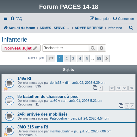
Forum PAGES 14-18
FAQ
Inscription
Connexion
R
Accueil du forum
ARMES - SERVICES - UNITES : historiques & discussions
ARMÉE DE TERRE
Infanterie
e
Infanterie
c
Rechercher
Recherche avanc
Nouveau sujet
h
e
Page
1
sur
65
1
2
3
4
5
65
Suivant
1603 sujets
…
r
Sujets
c
149e RI
h
Dernier message par
denis33
«
dim. août 02, 2026 6:39 pm
Réponses :
595
e
1
57
58
59
60
…
r
8e bataillon de chasseurs à pied
Dernier message par
ae80
«
sam. août 01, 2026 5:21 pm
Réponses :
11
1
2
24RI arrivée des mobilisés
Dernier message par
Pateudeline
«
ven. juil. 24, 2026 4:54 pm
JMO 315 eme Ri
Dernier message par
matthieuburlin
«
jeu. juil. 23, 2026 7:06 pm
Réponses :
9