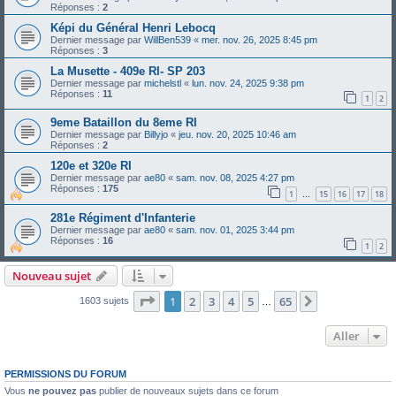
Réponses :
2
Képi du Général Henri Lebocq
Dernier message par
WillBen539
«
mer. nov. 26, 2025 8:45 pm
Réponses :
3
La Musette - 409e RI- SP 203
Dernier message par
michelstl
«
lun. nov. 24, 2025 9:38 pm
Réponses :
11
1
2
9eme Bataillon du 8eme RI
Dernier message par
Billyjo
«
jeu. nov. 20, 2025 10:46 am
Réponses :
2
120e et 320e RI
Dernier message par
ae80
«
sam. nov. 08, 2025 4:27 pm
Réponses :
175
1
15
16
17
18
…
281e Régiment d'Infanterie
Dernier message par
ae80
«
sam. nov. 01, 2025 3:44 pm
Réponses :
16
1
2
Nouveau sujet
Page
1
sur
65
1
2
3
4
5
65
Suivant
1603 sujets
…
Aller
PERMISSIONS DU FORUM
Vous
ne pouvez pas
publier de nouveaux sujets dans ce forum