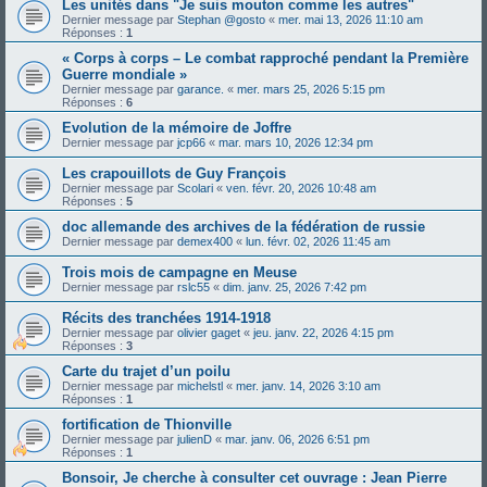
Les unités dans "Je suis mouton comme les autres"
Dernier message par
Stephan @gosto
«
mer. mai 13, 2026 11:10 am
Réponses :
1
« Corps à corps – Le combat rapproché pendant la Première
Guerre mondiale »
Dernier message par
garance.
«
mer. mars 25, 2026 5:15 pm
Réponses :
6
Evolution de la mémoire de Joffre
Dernier message par
jcp66
«
mar. mars 10, 2026 12:34 pm
Les crapouillots de Guy François
Dernier message par
Scolari
«
ven. févr. 20, 2026 10:48 am
Réponses :
5
doc allemande des archives de la fédération de russie
Dernier message par
demex400
«
lun. févr. 02, 2026 11:45 am
Trois mois de campagne en Meuse
Dernier message par
rslc55
«
dim. janv. 25, 2026 7:42 pm
Récits des tranchées 1914-1918
Dernier message par
olivier gaget
«
jeu. janv. 22, 2026 4:15 pm
Réponses :
3
Carte du trajet d’un poilu
Dernier message par
michelstl
«
mer. janv. 14, 2026 3:10 am
Réponses :
1
fortification de Thionville
Dernier message par
julienD
«
mar. janv. 06, 2026 6:51 pm
Réponses :
1
Bonsoir, Je cherche à consulter cet ouvrage : Jean Pierre