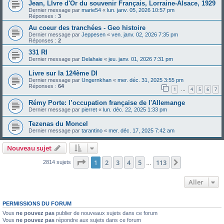
Jean, LIvre d'Or du souvenir Français, Lorraine-Alsace, 1929
Dernier message par
marie54
«
lun. janv. 05, 2026 10:57 pm
Réponses :
3
Au coeur des tranchées - Geo histoire
Dernier message par
Jeppesen
«
ven. janv. 02, 2026 7:35 pm
Réponses :
2
331 RI
Dernier message par
Delahaie
«
jeu. janv. 01, 2026 7:31 pm
Livre sur la 124ème DI
Dernier message par
Ungernkhan
«
mer. déc. 31, 2025 3:55 pm
Réponses :
64
1
4
5
6
7
…
Rémy Porte: l’occupation française de l'Allemange
Dernier message par
pierret
«
lun. déc. 22, 2025 1:33 pm
Tezenas du Moncel
Dernier message par
tarantino
«
mer. déc. 17, 2025 7:42 am
Nouveau sujet
Page
1
sur
113
1
2
3
4
5
113
Suivant
2814 sujets
…
Aller
PERMISSIONS DU FORUM
Vous
ne pouvez pas
publier de nouveaux sujets dans ce forum
Vous
ne pouvez pas
répondre aux sujets dans ce forum