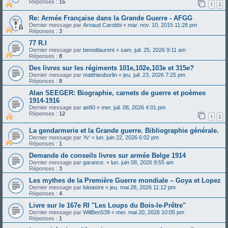
Réponses :
15
1
2
Re: Armée Française dans la Grande Guerre - AFGG
Dernier message par
Arnaud Carobbi
«
mar. nov. 10, 2015 11:28 pm
Réponses :
3
77 R.I
Dernier message par
benoitlaurent
«
sam. juil. 25, 2026 9:11 am
Réponses :
8
Des livres sur les régiments 101e,102e,103e et 315e?
Dernier message par
matthieuburlin
«
jeu. juil. 23, 2026 7:25 pm
Réponses :
8
Alan SEEGER: Biographie, carnets de guerre et poèmes
1914-1916
Dernier message par
ae80
«
mer. juil. 08, 2026 4:01 pm
Réponses :
12
1
2
La gendarmerie et la Grande guerre. Bibliographie générale.
Dernier message par
Yv'
«
lun. juin 22, 2026 6:02 pm
Réponses :
1
Demande de conseils livres sur armée Belge 1914
Dernier message par
garance.
«
lun. juin 08, 2026 9:55 am
Réponses :
3
Les mythes de la Première Guerre mondiale – Goya et Lopez
Dernier message par
loloastre
«
jeu. mai 28, 2026 11:12 pm
Réponses :
4
Livre sur le 167e RI "Les Loups du Bois-le-Prêtre"
Dernier message par
WillBen539
«
mer. mai 20, 2026 10:05 pm
Réponses :
1