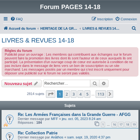
Forum PAGES 14-18
FAQ
Inscription
Connexion
R
Accueil du forum
HERITAGE DE LA GRANDE GUERRE :
LIVRES & REVUES 14-18
e
LIVRES & REVUES 14-18
c
Règles du forum
h
Publicité pour un ouvrage : Les membres qui contribuent aux échanges sur le forum
peuvent faire la promotion des livres dont ils sont l’auteur et de ceux auxquels ils ont
e
participé. La présentation d’un ouvrage coup de cœur est autorisée à condition de ne
pas inclure dans le message de liens vers un bon de souscription ou un site
r
marchand. Les messages postés par un membre qui s’est inscrit uniquement pour
déposer une publicité sur le forum ne seront pas validés.
c
h
Rechercher
Recherche avanc
Nouveau sujet
e
Page
1
sur
113
1
2
3
4
5
113
Suivant
2814 sujets
…
r
Sujets
Re: Les Armées Françaises dans la Grande Guerre - AFGG
Dernier message par
MFF
«
jeu. oct. 05, 2023 8:24 am
Réponses :
184
1
16
17
18
19
…
Re: Collection Patrie
Dernier message par
Anâthos
«
sam. sept. 19, 2020 4:37 pm