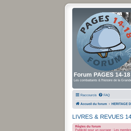
Forum PAGES 14-18
Les combattants & l'histoire de la Gran
Raccourcis
FAQ
Accueil du forum
HERITAGE D
LIVRES & REVUES 14
Règles du forum
Publicité pour un ouvrage : Les membres