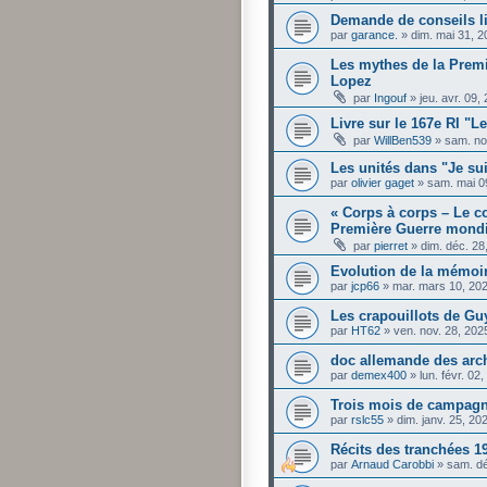
Demande de conseils l
par
garance.
»
dim. mai 31, 
Les mythes de la Prem
Lopez
par
Ingouf
»
jeu. avr. 09
Livre sur le 167e RI "L
par
WillBen539
»
sam. no
Les unités dans "Je s
par
olivier gaget
»
sam. mai 0
« Corps à corps – Le c
Première Guerre mondi
par
pierret
»
dim. déc. 28
Evolution de la mémoir
par
jcp66
»
mar. mars 10, 20
Les crapouillots de Gu
par
HT62
»
ven. nov. 28, 202
doc allemande des arch
par
demex400
»
lun. févr. 02
Trois mois de campag
par
rslc55
»
dim. janv. 25, 2
Récits des tranchées 1
par
Arnaud Carobbi
»
sam. dé