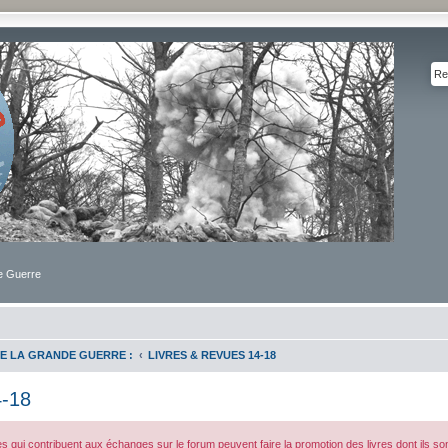
de Guerre
E LA GRANDE GUERRE :
LIVRES & REVUES 14-18
-18
 qui contribuent aux échanges sur le forum peuvent faire la promotion des livres dont ils sont