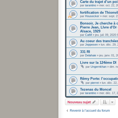
Carte du trajet d’un poi
par
tarantino
»
mer. oct. 22, 
fortification de Thionvi
par
Housecker
»
mer. sept. 
Bonsoir, Je cherche à c
Pierre Jean, LIvre d'Or
Alsace, 1929
par
CatM
»
jeu. juil. 09, 2020
Au coeur des tranchées
par
Jeppesen
»
lun. déc. 29,
331 RI
par
Delahaie
»
jeu. janv. 01,
Livre sur la 124ème DI
par
Ungernkhan
»
dim. n
Rémy Porte: l’occupati
par
pierret
»
lun. déc. 22
Tezenas du Moncel
par
tarantino
»
mer. déc. 17,
Nouveau sujet
Revenir à l’accueil du forum