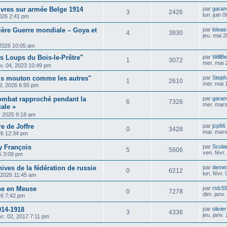
ivres sur armée Belge 1914
par
garan
3
2426
lun. juin 
2026 2:41 pm
ière Guerre mondiale – Goya et
par
loloas
4
3830
jeu. mai 
, 2026 10:05 am
es Loups du Bois-le-Prêtre"
par
WillB
1
3072
mer. mai 
v. 04, 2023 10:49 pm
uis mouton comme les autres"
par
Steph
1
2610
mer. mai 
9, 2026 6:55 pm
ombat rapproché pendant la
par
garan
6
7326
mer. mars
ale »
, 2025 9:18 am
e de Joffre
par
jcp66
0
3428
mar. mars
26 12:34 pm
y François
par
Scolar
5
5606
ven. févr
5 3:09 pm
ives de la fédération de russie
par
deme
0
6212
lun. févr.
, 2026 11:45 am
ne en Meuse
par
rslc5
0
7278
dim. janv
026 7:42 pm
914-1918
par
olivie
3
4336
jeu. janv.
c. 02, 2017 7:11 pm