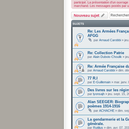
participé. La présentation d’un ouvrage
marchand. Les messages postés par un m
Nouveau sujet
SUJETS
Re: Les Armées Françai
AFGG
par
Arnaud Carobbi
»
jeu
Re: Collection Patrie
par
Alain Dubois-Choulik
»
je
Re: Armée Française d
par
Arnaud Carobbi
»
dim. dé
77 R.I
par
E-Guillemain
»
mar. janv.
Des livres sur les régi
par
lyonsajh
»
jeu. sept. 15, 
Alan SEEGER: Biographi
poèmes 1914-1916
par
ACHACHE
»
dim. se
La gendarmerie et la G
générale.
par
Rutilius
»
dim. avr. 07, 2