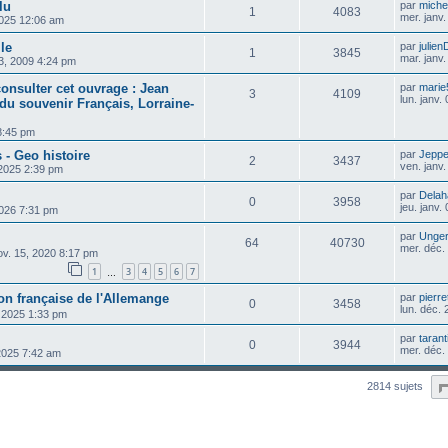
lu
par
michel
1
4083
mer. janv
2025 12:06 am
lle
par
julien
1
3845
mar. janv
23, 2009 4:24 pm
onsulter cet ouvrage : Jean
par
marie
3
4109
lun. janv
 du souvenir Français, Lorraine-
 8:45 pm
 - Geo histoire
par
Jepp
2
3437
ven. janv
 2025 2:39 pm
par
Delah
0
3958
jeu. janv.
 2026 7:31 pm
par
Unge
64
40730
mer. déc.
ov. 15, 2020 8:17 pm
1
3
4
5
6
7
…
on française de l'Allemange
par
pierre
0
3458
lun. déc.
, 2025 1:33 pm
par
tarant
0
3944
mer. déc.
 2025 7:42 am
2814 sujets