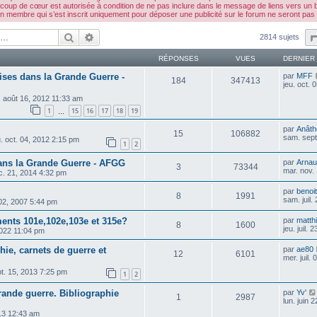
 coup de cœur est autorisée à condition de ne pas inclure dans le message de liens vers un b
embre qui s’est inscrit uniquement pour déposer une publicité sur le forum ne seront pas 
Rechercher
Recherche avancée
2814 sujets
RÉPONSES
VUES
DERNIER
ses dans la Grande Guerre -
par
MFF
184
347413
jeu. oct.
. août 16, 2012 11:33 am
1
15
16
17
18
19
…
par
Anâth
15
106882
sam. sept
u. oct. 04, 2012 2:15 pm
1
2
ans la Grande Guerre - AFGG
par
Arnau
3
73344
mar. nov.
c. 21, 2014 4:32 pm
par
benoit
8
1991
sam. juil.
 02, 2007 5:44 pm
ments 101e,102e,103e et 315e?
par
matthi
8
1600
jeu. juil.
2022 11:04 pm
e, carnets de guerre et
par
ae80
12
6101
mer. juil.
pt. 15, 2013 7:25 pm
1
2
rande guerre. Bibliographie
par
Yv'
1
2987
lun. juin 
013 12:43 am