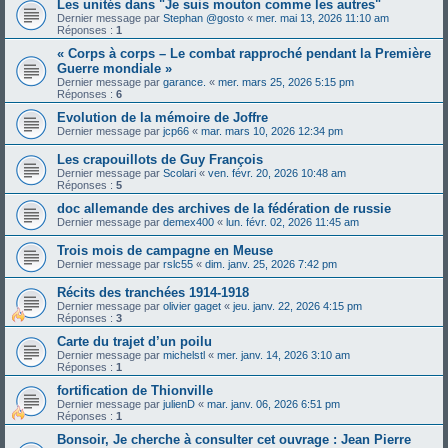
Les unités dans "Je suis mouton comme les autres"
Dernier message par
Stephan @gosto
«
mer. mai 13, 2026 11:10 am
Réponses :
1
« Corps à corps – Le combat rapproché pendant la Première
Guerre mondiale »
Dernier message par
garance.
«
mer. mars 25, 2026 5:15 pm
Réponses :
6
Evolution de la mémoire de Joffre
Dernier message par
jcp66
«
mar. mars 10, 2026 12:34 pm
Les crapouillots de Guy François
Dernier message par
Scolari
«
ven. févr. 20, 2026 10:48 am
Réponses :
5
doc allemande des archives de la fédération de russie
Dernier message par
demex400
«
lun. févr. 02, 2026 11:45 am
Trois mois de campagne en Meuse
Dernier message par
rslc55
«
dim. janv. 25, 2026 7:42 pm
Récits des tranchées 1914-1918
Dernier message par
olivier gaget
«
jeu. janv. 22, 2026 4:15 pm
Réponses :
3
Carte du trajet d’un poilu
Dernier message par
michelstl
«
mer. janv. 14, 2026 3:10 am
Réponses :
1
fortification de Thionville
Dernier message par
julienD
«
mar. janv. 06, 2026 6:51 pm
Réponses :
1
Bonsoir, Je cherche à consulter cet ouvrage : Jean Pierre