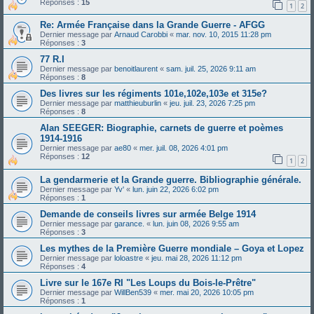
Réponses :
15
1
2
Re: Armée Française dans la Grande Guerre - AFGG
Dernier message par
Arnaud Carobbi
«
mar. nov. 10, 2015 11:28 pm
Réponses :
3
77 R.I
Dernier message par
benoitlaurent
«
sam. juil. 25, 2026 9:11 am
Réponses :
8
Des livres sur les régiments 101e,102e,103e et 315e?
Dernier message par
matthieuburlin
«
jeu. juil. 23, 2026 7:25 pm
Réponses :
8
Alan SEEGER: Biographie, carnets de guerre et poèmes
1914-1916
Dernier message par
ae80
«
mer. juil. 08, 2026 4:01 pm
Réponses :
12
1
2
La gendarmerie et la Grande guerre. Bibliographie générale.
Dernier message par
Yv'
«
lun. juin 22, 2026 6:02 pm
Réponses :
1
Demande de conseils livres sur armée Belge 1914
Dernier message par
garance.
«
lun. juin 08, 2026 9:55 am
Réponses :
3
Les mythes de la Première Guerre mondiale – Goya et Lopez
Dernier message par
loloastre
«
jeu. mai 28, 2026 11:12 pm
Réponses :
4
Livre sur le 167e RI "Les Loups du Bois-le-Prêtre"
Dernier message par
WillBen539
«
mer. mai 20, 2026 10:05 pm
Réponses :
1