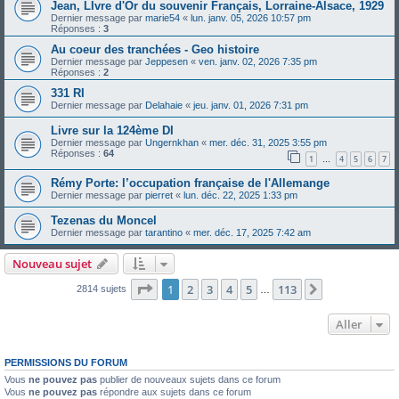
Jean, LIvre d'Or du souvenir Français, Lorraine-Alsace, 1929
Dernier message par
marie54
«
lun. janv. 05, 2026 10:57 pm
Réponses :
3
Au coeur des tranchées - Geo histoire
Dernier message par
Jeppesen
«
ven. janv. 02, 2026 7:35 pm
Réponses :
2
331 RI
Dernier message par
Delahaie
«
jeu. janv. 01, 2026 7:31 pm
Livre sur la 124ème DI
Dernier message par
Ungernkhan
«
mer. déc. 31, 2025 3:55 pm
Réponses :
64
1
4
5
6
7
…
Rémy Porte: l’occupation française de l'Allemange
Dernier message par
pierret
«
lun. déc. 22, 2025 1:33 pm
Tezenas du Moncel
Dernier message par
tarantino
«
mer. déc. 17, 2025 7:42 am
Nouveau sujet
Page
1
sur
113
1
2
3
4
5
113
Suivant
2814 sujets
…
Aller
PERMISSIONS DU FORUM
Vous
ne pouvez pas
publier de nouveaux sujets dans ce forum
Vous
ne pouvez pas
répondre aux sujets dans ce forum