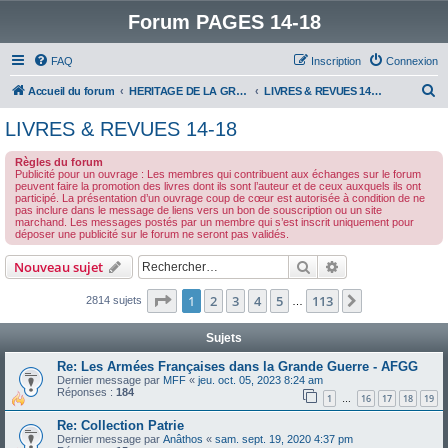
Forum PAGES 14-18
FAQ
Inscription
Connexion
R
Accueil du forum
HERITAGE DE LA GRANDE GUERRE :
LIVRES & REVUES 14-18
e
LIVRES & REVUES 14-18
c
Règles du forum
h
Publicité pour un ouvrage : Les membres qui contribuent aux échanges sur le forum
peuvent faire la promotion des livres dont ils sont l’auteur et de ceux auxquels ils ont
e
participé. La présentation d’un ouvrage coup de cœur est autorisée à condition de ne
pas inclure dans le message de liens vers un bon de souscription ou un site
r
marchand. Les messages postés par un membre qui s’est inscrit uniquement pour
déposer une publicité sur le forum ne seront pas validés.
c
h
Rechercher
Recherche avanc
Nouveau sujet
e
Page
1
sur
113
1
2
3
4
5
113
Suivant
2814 sujets
…
r
Sujets
Re: Les Armées Françaises dans la Grande Guerre - AFGG
Dernier message par
MFF
«
jeu. oct. 05, 2023 8:24 am
Réponses :
184
1
16
17
18
19
…
Re: Collection Patrie
Dernier message par
Anâthos
«
sam. sept. 19, 2020 4:37 pm