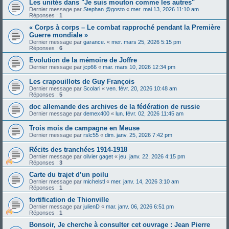
Les unités dans "Je suis mouton comme les autres"
Dernier message par
Stephan @gosto
«
mer. mai 13, 2026 11:10 am
Réponses :
1
« Corps à corps – Le combat rapproché pendant la Première
Guerre mondiale »
Dernier message par
garance.
«
mer. mars 25, 2026 5:15 pm
Réponses :
6
Evolution de la mémoire de Joffre
Dernier message par
jcp66
«
mar. mars 10, 2026 12:34 pm
Les crapouillots de Guy François
Dernier message par
Scolari
«
ven. févr. 20, 2026 10:48 am
Réponses :
5
doc allemande des archives de la fédération de russie
Dernier message par
demex400
«
lun. févr. 02, 2026 11:45 am
Trois mois de campagne en Meuse
Dernier message par
rslc55
«
dim. janv. 25, 2026 7:42 pm
Récits des tranchées 1914-1918
Dernier message par
olivier gaget
«
jeu. janv. 22, 2026 4:15 pm
Réponses :
3
Carte du trajet d’un poilu
Dernier message par
michelstl
«
mer. janv. 14, 2026 3:10 am
Réponses :
1
fortification de Thionville
Dernier message par
julienD
«
mar. janv. 06, 2026 6:51 pm
Réponses :
1
Bonsoir, Je cherche à consulter cet ouvrage : Jean Pierre