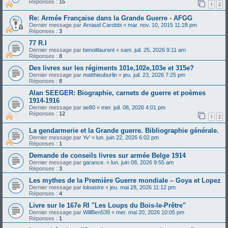
Réponses :
15
1
2
Re: Armée Française dans la Grande Guerre - AFGG
Dernier message par
Arnaud Carobbi
«
mar. nov. 10, 2015 11:28 pm
Réponses :
3
77 R.I
Dernier message par
benoitlaurent
«
sam. juil. 25, 2026 9:11 am
Réponses :
8
Des livres sur les régiments 101e,102e,103e et 315e?
Dernier message par
matthieuburlin
«
jeu. juil. 23, 2026 7:25 pm
Réponses :
8
Alan SEEGER: Biographie, carnets de guerre et poèmes
1914-1916
Dernier message par
ae80
«
mer. juil. 08, 2026 4:01 pm
Réponses :
12
1
2
La gendarmerie et la Grande guerre. Bibliographie générale.
Dernier message par
Yv'
«
lun. juin 22, 2026 6:02 pm
Réponses :
1
Demande de conseils livres sur armée Belge 1914
Dernier message par
garance.
«
lun. juin 08, 2026 9:55 am
Réponses :
3
Les mythes de la Première Guerre mondiale – Goya et Lopez
Dernier message par
loloastre
«
jeu. mai 28, 2026 11:12 pm
Réponses :
4
Livre sur le 167e RI "Les Loups du Bois-le-Prêtre"
Dernier message par
WillBen539
«
mer. mai 20, 2026 10:05 pm
Réponses :
1