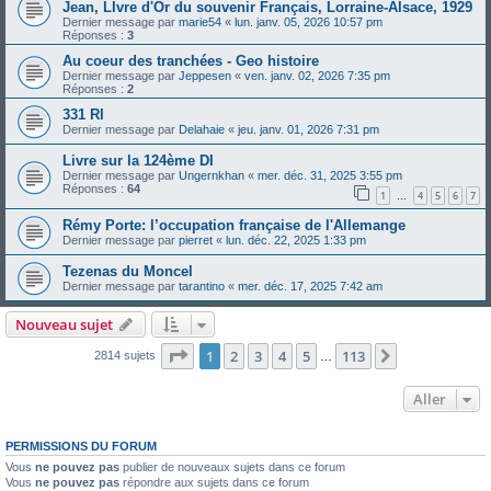
Jean, LIvre d'Or du souvenir Français, Lorraine-Alsace, 1929
Dernier message par
marie54
«
lun. janv. 05, 2026 10:57 pm
Réponses :
3
Au coeur des tranchées - Geo histoire
Dernier message par
Jeppesen
«
ven. janv. 02, 2026 7:35 pm
Réponses :
2
331 RI
Dernier message par
Delahaie
«
jeu. janv. 01, 2026 7:31 pm
Livre sur la 124ème DI
Dernier message par
Ungernkhan
«
mer. déc. 31, 2025 3:55 pm
Réponses :
64
1
4
5
6
7
…
Rémy Porte: l’occupation française de l'Allemange
Dernier message par
pierret
«
lun. déc. 22, 2025 1:33 pm
Tezenas du Moncel
Dernier message par
tarantino
«
mer. déc. 17, 2025 7:42 am
Nouveau sujet
Page
1
sur
113
1
2
3
4
5
113
Suivant
2814 sujets
…
Aller
PERMISSIONS DU FORUM
Vous
ne pouvez pas
publier de nouveaux sujets dans ce forum
Vous
ne pouvez pas
répondre aux sujets dans ce forum