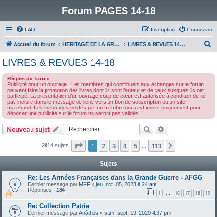
Forum PAGES 14-18
FAQ
Inscription
Connexion
R
Accueil du forum
HERITAGE DE LA GRANDE GUERRE :
LIVRES & REVUES 14-18
e
LIVRES & REVUES 14-18
c
Règles du forum
h
Publicité pour un ouvrage : Les membres qui contribuent aux échanges sur le forum
peuvent faire la promotion des livres dont ils sont l’auteur et de ceux auxquels ils ont
e
participé. La présentation d’un ouvrage coup de cœur est autorisée à condition de ne
pas inclure dans le message de liens vers un bon de souscription ou un site
r
marchand. Les messages postés par un membre qui s’est inscrit uniquement pour
déposer une publicité sur le forum ne seront pas validés.
c
h
Rechercher
Recherche avanc
Nouveau sujet
e
Page
1
sur
113
1
2
3
4
5
113
Suivant
2814 sujets
…
r
Sujets
Re: Les Armées Françaises dans la Grande Guerre - AFGG
Dernier message par
MFF
«
jeu. oct. 05, 2023 8:24 am
Réponses :
184
1
16
17
18
19
…
Re: Collection Patrie
Dernier message par
Anâthos
«
sam. sept. 19, 2020 4:37 pm