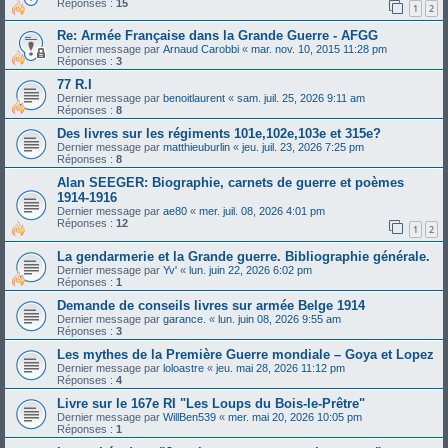
Réponses :
15
1
2
Re: Armée Française dans la Grande Guerre - AFGG
Dernier message par
Arnaud Carobbi
«
mar. nov. 10, 2015 11:28 pm
Réponses :
3
77 R.I
Dernier message par
benoitlaurent
«
sam. juil. 25, 2026 9:11 am
Réponses :
8
Des livres sur les régiments 101e,102e,103e et 315e?
Dernier message par
matthieuburlin
«
jeu. juil. 23, 2026 7:25 pm
Réponses :
8
Alan SEEGER: Biographie, carnets de guerre et poèmes
1914-1916
Dernier message par
ae80
«
mer. juil. 08, 2026 4:01 pm
Réponses :
12
1
2
La gendarmerie et la Grande guerre. Bibliographie générale.
Dernier message par
Yv'
«
lun. juin 22, 2026 6:02 pm
Réponses :
1
Demande de conseils livres sur armée Belge 1914
Dernier message par
garance.
«
lun. juin 08, 2026 9:55 am
Réponses :
3
Les mythes de la Première Guerre mondiale – Goya et Lopez
Dernier message par
loloastre
«
jeu. mai 28, 2026 11:12 pm
Réponses :
4
Livre sur le 167e RI "Les Loups du Bois-le-Prêtre"
Dernier message par
WillBen539
«
mer. mai 20, 2026 10:05 pm
Réponses :
1