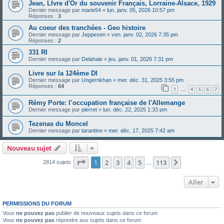
Jean, LIvre d'Or du souvenir Français, Lorraine-Alsace, 1929
Dernier message par
marie54
«
lun. janv. 05, 2026 10:57 pm
Réponses :
3
Au coeur des tranchées - Geo histoire
Dernier message par
Jeppesen
«
ven. janv. 02, 2026 7:35 pm
Réponses :
2
331 RI
Dernier message par
Delahaie
«
jeu. janv. 01, 2026 7:31 pm
Livre sur la 124ème DI
Dernier message par
Ungernkhan
«
mer. déc. 31, 2025 3:55 pm
Réponses :
64
1
4
5
6
7
…
Rémy Porte: l’occupation française de l'Allemange
Dernier message par
pierret
«
lun. déc. 22, 2025 1:33 pm
Tezenas du Moncel
Dernier message par
tarantino
«
mer. déc. 17, 2025 7:42 am
Nouveau sujet
Page
1
sur
113
1
2
3
4
5
113
Suivant
2814 sujets
…
Aller
PERMISSIONS DU FORUM
Vous
ne pouvez pas
publier de nouveaux sujets dans ce forum
Vous
ne pouvez pas
répondre aux sujets dans ce forum