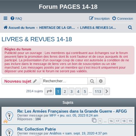
Forum PAGES 14-18
FAQ
Inscription
Connexion
R
Accueil du forum
HERITAGE DE LA GRANDE GUERRE :
LIVRES & REVUES 14-18
e
LIVRES & REVUES 14-18
c
Règles du forum
h
Publicité pour un ouvrage : Les membres qui contribuent aux échanges sur le forum
peuvent faire la promotion des livres dont ils sont l’auteur et de ceux auxquels ils ont
e
participé. La présentation d’un ouvrage coup de cœur est autorisée à condition de ne
pas inclure dans le message de liens vers un bon de souscription ou un site
r
marchand. Les messages postés par un membre qui s’est inscrit uniquement pour
déposer une publicité sur le forum ne seront pas validés.
c
h
Rechercher
Recherche avanc
Nouveau sujet
e
Page
1
sur
113
1
2
3
4
5
113
Suivant
2814 sujets
…
r
Sujets
Re: Les Armées Françaises dans la Grande Guerre - AFGG
Dernier message par
MFF
«
jeu. oct. 05, 2023 8:24 am
Réponses :
184
1
16
17
18
19
…
Re: Collection Patrie
Dernier message par
Anâthos
«
sam. sept. 19, 2020 4:37 pm