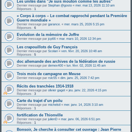
Les unités dans "Je suis mouton comme les autres"
Dernier message par
Stephan @gosto
«
mer. mai 13, 2026 11:10 am
Réponses :
1
« Corps à corps – Le combat rapproché pendant la Première
Guerre mondiale »
Dernier message par
garance.
«
mer. mars 25, 2026 5:15 pm
Réponses :
6
Evolution de la mémoire de Joffre
Dernier message par
jcp66
«
mar. mars 10, 2026 12:34 pm
Les crapouillots de Guy François
Dernier message par
Scolari
«
ven. févr. 20, 2026 10:48 am
Réponses :
5
doc allemande des archives de la fédération de russie
Dernier message par
demex400
«
lun. févr. 02, 2026 11:45 am
Trois mois de campagne en Meuse
Dernier message par
rslc55
«
dim. janv. 25, 2026 7:42 pm
Récits des tranchées 1914-1918
Dernier message par
olivier gaget
«
jeu. janv. 22, 2026 4:15 pm
Réponses :
3
Carte du trajet d’un poilu
Dernier message par
michelstl
«
mer. janv. 14, 2026 3:10 am
Réponses :
1
fortification de Thionville
Dernier message par
julienD
«
mar. janv. 06, 2026 6:51 pm
Réponses :
1
Bonsoir, Je cherche à consulter cet ouvrage : Jean Pierre