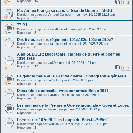
Réponses :
15
1
2
Re: Armée Française dans la Grande Guerre - AFGG
Dernier message par
Arnaud Carobbi
«
mar. nov. 10, 2015 11:28 pm
Réponses :
3
77 R.I
Dernier message par
benoitlaurent
«
sam. juil. 25, 2026 9:11 am
Réponses :
8
Des livres sur les régiments 101e,102e,103e et 315e?
Dernier message par
matthieuburlin
«
jeu. juil. 23, 2026 7:25 pm
Réponses :
8
Alan SEEGER: Biographie, carnets de guerre et poèmes
1914-1916
Dernier message par
ae80
«
mer. juil. 08, 2026 4:01 pm
Réponses :
12
1
2
La gendarmerie et la Grande guerre. Bibliographie générale.
Dernier message par
Yv'
«
lun. juin 22, 2026 6:02 pm
Réponses :
1
Demande de conseils livres sur armée Belge 1914
Dernier message par
garance.
«
lun. juin 08, 2026 9:55 am
Réponses :
3
Les mythes de la Première Guerre mondiale – Goya et Lopez
Dernier message par
loloastre
«
jeu. mai 28, 2026 11:12 pm
Réponses :
4
Livre sur le 167e RI "Les Loups du Bois-le-Prêtre"
Dernier message par
WillBen539
«
mer. mai 20, 2026 10:05 pm
Réponses :
1