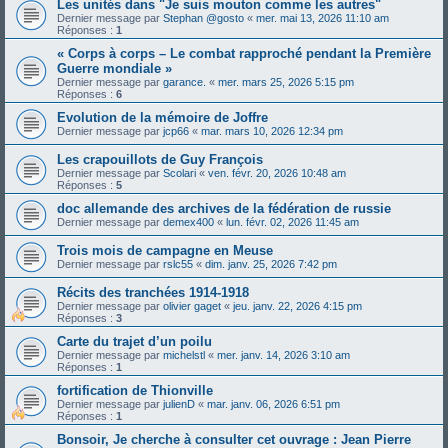
Les unités dans "Je suis mouton comme les autres"
Dernier message par
Stephan @gosto
«
mer. mai 13, 2026 11:10 am
Réponses :
1
« Corps à corps – Le combat rapproché pendant la Première
Guerre mondiale »
Dernier message par
garance.
«
mer. mars 25, 2026 5:15 pm
Réponses :
6
Evolution de la mémoire de Joffre
Dernier message par
jcp66
«
mar. mars 10, 2026 12:34 pm
Les crapouillots de Guy François
Dernier message par
Scolari
«
ven. févr. 20, 2026 10:48 am
Réponses :
5
doc allemande des archives de la fédération de russie
Dernier message par
demex400
«
lun. févr. 02, 2026 11:45 am
Trois mois de campagne en Meuse
Dernier message par
rslc55
«
dim. janv. 25, 2026 7:42 pm
Récits des tranchées 1914-1918
Dernier message par
olivier gaget
«
jeu. janv. 22, 2026 4:15 pm
Réponses :
3
Carte du trajet d’un poilu
Dernier message par
michelstl
«
mer. janv. 14, 2026 3:10 am
Réponses :
1
fortification de Thionville
Dernier message par
julienD
«
mar. janv. 06, 2026 6:51 pm
Réponses :
1
Bonsoir, Je cherche à consulter cet ouvrage : Jean Pierre