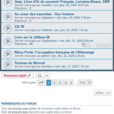
Jean, LIvre d'Or du souvenir Français, Lorraine-Alsace, 1929
Dernier message par
marie54
«
lun. janv. 05, 2026 10:57 pm
Réponses :
3
Au coeur des tranchées - Geo histoire
Dernier message par
Jeppesen
«
ven. janv. 02, 2026 7:35 pm
Réponses :
2
331 RI
Dernier message par
Delahaie
«
jeu. janv. 01, 2026 7:31 pm
Livre sur la 124ème DI
Dernier message par
Ungernkhan
«
mer. déc. 31, 2025 3:55 pm
Réponses :
64
1
4
5
6
7
…
Rémy Porte: l’occupation française de l'Allemange
Dernier message par
pierret
«
lun. déc. 22, 2025 1:33 pm
Tezenas du Moncel
Dernier message par
tarantino
«
mer. déc. 17, 2025 7:42 am
Nouveau sujet
Page
1
sur
113
1
2
3
4
5
113
Suivant
2814 sujets
…
Aller
PERMISSIONS DU FORUM
Vous
ne pouvez pas
publier de nouveaux sujets dans ce forum
Vous
ne pouvez pas
répondre aux sujets dans ce forum