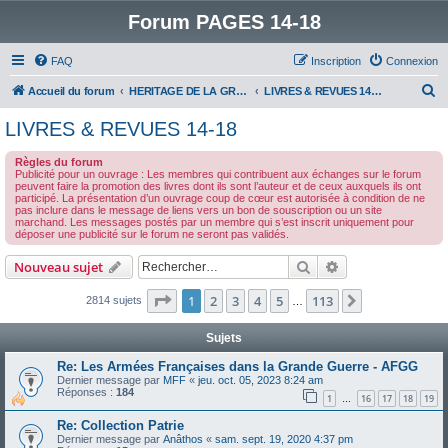
Forum PAGES 14-18
FAQ
Inscription
Connexion
R
Accueil du forum
HERITAGE DE LA GRANDE GUERRE :
LIVRES & REVUES 14-18
e
LIVRES & REVUES 14-18
c
Règles du forum
h
Publicité pour un ouvrage : Les membres qui contribuent aux échanges sur le forum
peuvent faire la promotion des livres dont ils sont l’auteur et de ceux auxquels ils ont
e
participé. La présentation d’un ouvrage coup de cœur est autorisée à condition de ne
pas inclure dans le message de liens vers un bon de souscription ou un site
r
marchand. Les messages postés par un membre qui s’est inscrit uniquement pour
déposer une publicité sur le forum ne seront pas validés.
c
h
Rechercher
Recherche avanc
Nouveau sujet
e
Page
1
sur
113
1
2
3
4
5
113
Suivant
2814 sujets
…
r
Sujets
Re: Les Armées Françaises dans la Grande Guerre - AFGG
Dernier message par
MFF
«
jeu. oct. 05, 2023 8:24 am
Réponses :
184
1
16
17
18
19
…
Re: Collection Patrie
Dernier message par
Anâthos
«
sam. sept. 19, 2020 4:37 pm