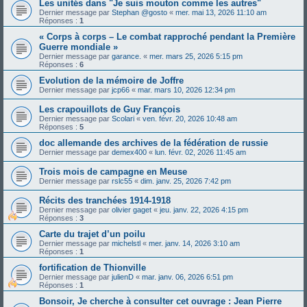
Les unités dans "Je suis mouton comme les autres"
Dernier message par
Stephan @gosto
«
mer. mai 13, 2026 11:10 am
Réponses :
1
« Corps à corps – Le combat rapproché pendant la Première
Guerre mondiale »
Dernier message par
garance.
«
mer. mars 25, 2026 5:15 pm
Réponses :
6
Evolution de la mémoire de Joffre
Dernier message par
jcp66
«
mar. mars 10, 2026 12:34 pm
Les crapouillots de Guy François
Dernier message par
Scolari
«
ven. févr. 20, 2026 10:48 am
Réponses :
5
doc allemande des archives de la fédération de russie
Dernier message par
demex400
«
lun. févr. 02, 2026 11:45 am
Trois mois de campagne en Meuse
Dernier message par
rslc55
«
dim. janv. 25, 2026 7:42 pm
Récits des tranchées 1914-1918
Dernier message par
olivier gaget
«
jeu. janv. 22, 2026 4:15 pm
Réponses :
3
Carte du trajet d’un poilu
Dernier message par
michelstl
«
mer. janv. 14, 2026 3:10 am
Réponses :
1
fortification de Thionville
Dernier message par
julienD
«
mar. janv. 06, 2026 6:51 pm
Réponses :
1
Bonsoir, Je cherche à consulter cet ouvrage : Jean Pierre