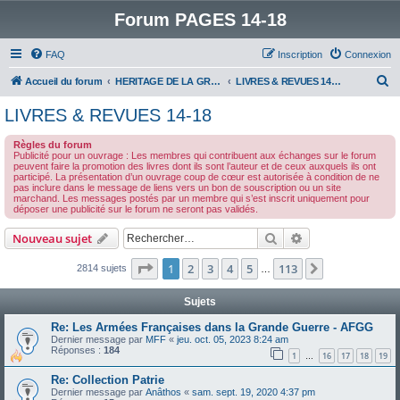
Forum PAGES 14-18
FAQ
Inscription
Connexion
R
Accueil du forum
HERITAGE DE LA GRANDE GUERRE :
LIVRES & REVUES 14-18
e
LIVRES & REVUES 14-18
c
Règles du forum
h
Publicité pour un ouvrage : Les membres qui contribuent aux échanges sur le forum
peuvent faire la promotion des livres dont ils sont l’auteur et de ceux auxquels ils ont
e
participé. La présentation d’un ouvrage coup de cœur est autorisée à condition de ne
pas inclure dans le message de liens vers un bon de souscription ou un site
r
marchand. Les messages postés par un membre qui s’est inscrit uniquement pour
déposer une publicité sur le forum ne seront pas validés.
c
h
Rechercher
Recherche avanc
Nouveau sujet
e
Page
1
sur
113
1
2
3
4
5
113
Suivant
2814 sujets
…
r
Sujets
Re: Les Armées Françaises dans la Grande Guerre - AFGG
Dernier message par
MFF
«
jeu. oct. 05, 2023 8:24 am
Réponses :
184
1
16
17
18
19
…
Re: Collection Patrie
Dernier message par
Anâthos
«
sam. sept. 19, 2020 4:37 pm