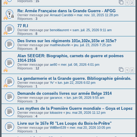
Réponses :
15
1
2
Re: Armée Française dans la Grande Guerre - AFGG
Dernier message par
Arnaud Carobbi
«
mar. nov. 10, 2015 11:28 pm
Réponses :
3
77 R.I
Dernier message par
benoitlaurent
«
sam. juil. 25, 2026 9:11 am
Réponses :
8
Des livres sur les régiments 101e,102e,103e et 315e?
Dernier message par
matthieuburlin
«
jeu. juil. 23, 2026 7:25 pm
Réponses :
8
Alan SEEGER: Biographie, carnets de guerre et poèmes
1914-1916
Dernier message par
ae80
«
mer. juil. 08, 2026 4:01 pm
Réponses :
12
1
2
La gendarmerie et la Grande guerre. Bibliographie générale.
Dernier message par
Yv'
«
lun. juin 22, 2026 6:02 pm
Réponses :
1
Demande de conseils livres sur armée Belge 1914
Dernier message par
garance.
«
lun. juin 08, 2026 9:55 am
Réponses :
3
Les mythes de la Première Guerre mondiale – Goya et Lopez
Dernier message par
loloastre
«
jeu. mai 28, 2026 11:12 pm
Réponses :
4
Livre sur le 167e RI "Les Loups du Bois-le-Prêtre"
Dernier message par
WillBen539
«
mer. mai 20, 2026 10:05 pm
Réponses :
1