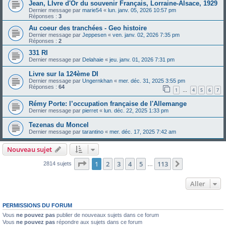
Jean, LIvre d'Or du souvenir Français, Lorraine-Alsace, 1929
Dernier message par
marie54
«
lun. janv. 05, 2026 10:57 pm
Réponses :
3
Au coeur des tranchées - Geo histoire
Dernier message par
Jeppesen
«
ven. janv. 02, 2026 7:35 pm
Réponses :
2
331 RI
Dernier message par
Delahaie
«
jeu. janv. 01, 2026 7:31 pm
Livre sur la 124ème DI
Dernier message par
Ungernkhan
«
mer. déc. 31, 2025 3:55 pm
Réponses :
64
1
4
5
6
7
…
Rémy Porte: l’occupation française de l'Allemange
Dernier message par
pierret
«
lun. déc. 22, 2025 1:33 pm
Tezenas du Moncel
Dernier message par
tarantino
«
mer. déc. 17, 2025 7:42 am
Nouveau sujet
Page
1
sur
113
1
2
3
4
5
113
Suivant
2814 sujets
…
Aller
PERMISSIONS DU FORUM
Vous
ne pouvez pas
publier de nouveaux sujets dans ce forum
Vous
ne pouvez pas
répondre aux sujets dans ce forum