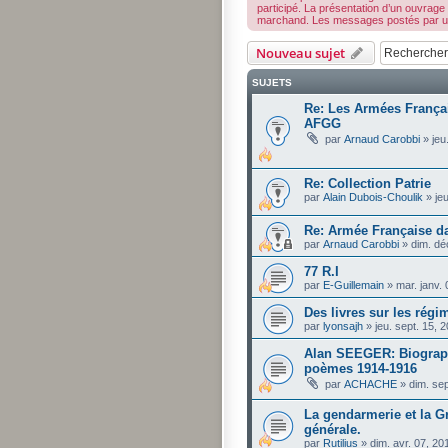
participé. La présentation d’un ouvrage
marchand. Les messages postés par un m
Nouveau sujet
SUJETS
Re: Les Armées Françai
AFGG
par
Arnaud Carobbi
»
jeu
Re: Collection Patrie
par
Alain Dubois-Choulik
»
je
Re: Armée Française d
par
Arnaud Carobbi
»
dim. dé
77 R.I
par
E-Guillemain
»
mar. janv.
Des livres sur les régi
par
lyonsajh
»
jeu. sept. 15, 
Alan SEEGER: Biographi
poèmes 1914-1916
par
ACHACHE
»
dim. se
La gendarmerie et la G
générale.
par
Rutilius
»
dim. avr. 07, 2