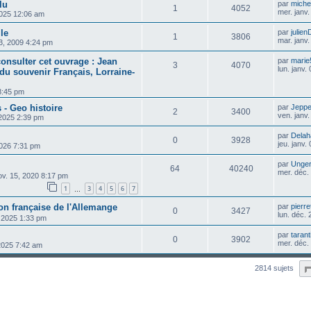
lu
par
michel
1
4052
mer. janv
2025 12:06 am
lle
par
julien
1
3806
mar. janv
23, 2009 4:24 pm
onsulter cet ouvrage : Jean
par
marie
3
4070
lun. janv
 du souvenir Français, Lorraine-
 8:45 pm
 - Geo histoire
par
Jepp
2
3400
ven. janv
 2025 2:39 pm
par
Delah
0
3928
jeu. janv.
 2026 7:31 pm
par
Unge
64
40240
mer. déc.
ov. 15, 2020 8:17 pm
1
3
4
5
6
7
…
on française de l'Allemange
par
pierre
0
3427
lun. déc.
, 2025 1:33 pm
par
tarant
0
3902
mer. déc.
 2025 7:42 am
2814 sujets