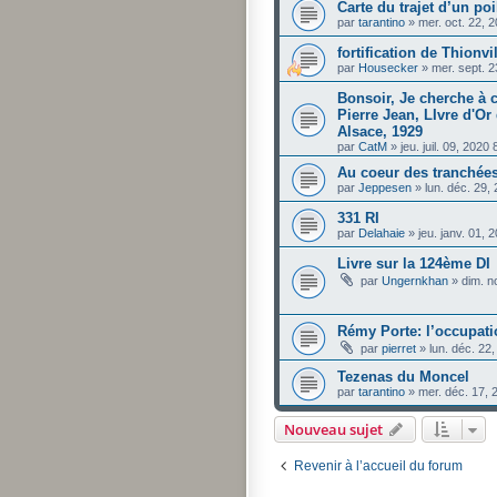
Carte du trajet d’un poi
par
tarantino
»
mer. oct. 22, 
fortification de Thionvi
par
Housecker
»
mer. sept. 
Bonsoir, Je cherche à c
Pierre Jean, LIvre d'Or
Alsace, 1929
par
CatM
»
jeu. juil. 09, 2020
Au coeur des tranchées
par
Jeppesen
»
lun. déc. 29,
331 RI
par
Delahaie
»
jeu. janv. 01,
Livre sur la 124ème DI
par
Ungernkhan
»
dim. n
Rémy Porte: l’occupati
par
pierret
»
lun. déc. 22
Tezenas du Moncel
par
tarantino
»
mer. déc. 17,
Nouveau sujet
Revenir à l’accueil du forum