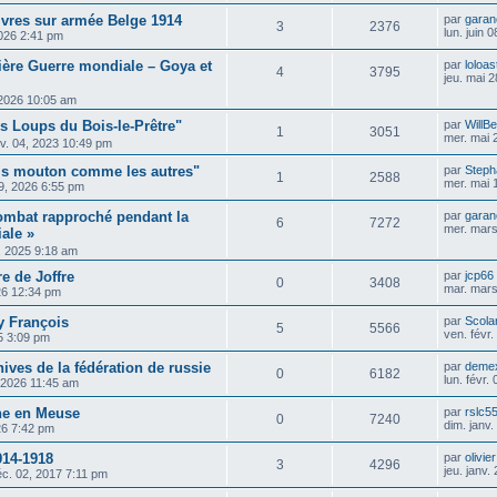
ivres sur armée Belge 1914
par
garan
3
2376
lun. juin 
2026 2:41 pm
ière Guerre mondiale – Goya et
par
loloas
4
3795
jeu. mai 
, 2026 10:05 am
es Loups du Bois-le-Prêtre"
par
WillB
1
3051
mer. mai 
v. 04, 2023 10:49 pm
uis mouton comme les autres"
par
Steph
1
2588
mer. mai 
9, 2026 6:55 pm
ombat rapproché pendant la
par
garan
6
7272
mer. mars
ale »
, 2025 9:18 am
e de Joffre
par
jcp66
0
3408
mar. mars
26 12:34 pm
y François
par
Scolar
5
5566
ven. févr
5 3:09 pm
ives de la fédération de russie
par
deme
0
6182
lun. févr.
, 2026 11:45 am
ne en Meuse
par
rslc5
0
7240
dim. janv
026 7:42 pm
914-1918
par
olivie
3
4296
jeu. janv.
c. 02, 2017 7:11 pm