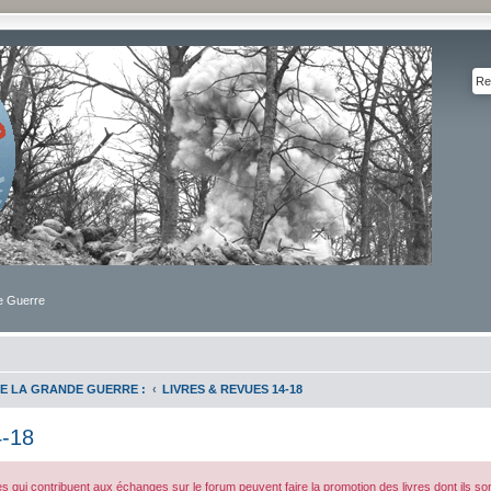
de Guerre
E LA GRANDE GUERRE :
LIVRES & REVUES 14-18
-18
 qui contribuent aux échanges sur le forum peuvent faire la promotion des livres dont ils sont