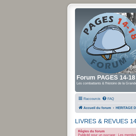
Forum PAGES 14-18
Les combattants & l'histoire de la Gran
Raccourcis
FAQ
Accueil du forum
HERITAGE D
LIVRES & REVUES 14
Règles du forum
Publicité pour un ouvrage : Les membres