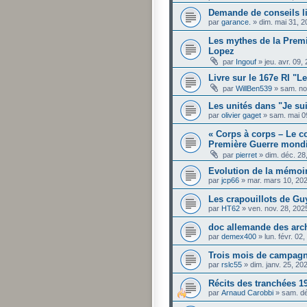
Demande de conseils l
par
garance.
»
dim. mai 31, 
Les mythes de la Prem
Lopez
par
Ingouf
»
jeu. avr. 09
Livre sur le 167e RI "L
par
WillBen539
»
sam. no
Les unités dans "Je s
par
olivier gaget
»
sam. mai 0
« Corps à corps – Le c
Première Guerre mondi
par
pierret
»
dim. déc. 28
Evolution de la mémoir
par
jcp66
»
mar. mars 10, 20
Les crapouillots de Gu
par
HT62
»
ven. nov. 28, 202
doc allemande des arch
par
demex400
»
lun. févr. 02
Trois mois de campag
par
rslc55
»
dim. janv. 25, 2
Récits des tranchées 1
par
Arnaud Carobbi
»
sam. dé