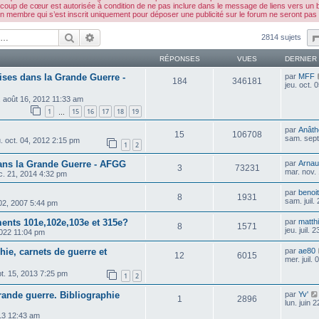
 coup de cœur est autorisée à condition de ne pas inclure dans le message de liens vers un b
embre qui s’est inscrit uniquement pour déposer une publicité sur le forum ne seront pas 
Rechercher
Recherche avancée
2814 sujets
RÉPONSES
VUES
DERNIER
ses dans la Grande Guerre -
par
MFF
184
346181
jeu. oct.
. août 16, 2012 11:33 am
1
15
16
17
18
19
…
par
Anâth
15
106708
sam. sept
u. oct. 04, 2012 2:15 pm
1
2
ans la Grande Guerre - AFGG
par
Arnau
3
73231
mar. nov.
c. 21, 2014 4:32 pm
par
benoit
8
1931
sam. juil.
 02, 2007 5:44 pm
ments 101e,102e,103e et 315e?
par
matthi
8
1571
jeu. juil.
2022 11:04 pm
e, carnets de guerre et
par
ae80
12
6015
mer. juil.
pt. 15, 2013 7:25 pm
1
2
rande guerre. Bibliographie
par
Yv'
1
2896
lun. juin 
013 12:43 am