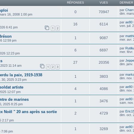
RÉPONSES
VUES
DERNIER
mploi
par
Charr
0
70947
dim. mars
mars 16, 2008 1:00 pm
par
ae80
16
6114
ven. juil.
 2026 6:41 pm
1
2
Bréson
par
matthi
1
9087
mer. avr.
026 12:59 pm
par
Rutili
6
6697
mer. févr
 2026 12:23 pm
ns
par
Jepp
27
20356
dim. janv
, 2023 11:14 am
1
2
3
rdu la paix, 1919-1938
par
mark
1
3803
dim. nov.
. 30, 2025 3:23 pm
ldat artiste
par
ae80
4
4086
dim. nov.
 2025 12:07 pm
intre de marines
par
ae80
1
3476
sam. nov.
26, 2025 8:25 pm
x Noël " 20 ans après sa sortie
par
Eric1
2
4729
dim. oct.
25 2:17 pm
par
ae80
1
3269
dim. oct.
5 7:06 pm