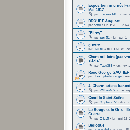
Exposition internés Fr
Mai 1917
par
craonne1418
»
mer. 
BROUET Auguste
par
ae80
»
lun. févr. 19, 202
"Flirey"
par
alain51
»
lun. avr. 14
guerre
par
alain51
»
mar. févr. 04, 2
Chant militaire (pas vra
siècle"
par
Fabs385
»
lun. nov. 
René-George GAUTIER
par
christophe lagrange
»
mer
J. Dharm artiste frança
par
WillBen539
»
mar. se
Camille Saint-Saëns
par
Stéphane77
»
dim. a
Le Rouge et le Gris - 
Guerre
par
Eric15
»
lun. mai 29,
Berloque
par
Le grouillot
»
ven. oct. 16