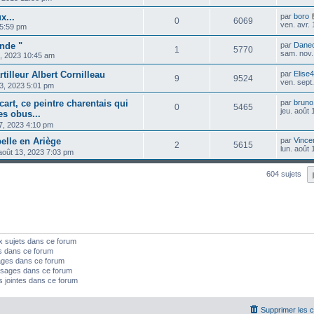
x...
par
boro
0
6069
ven. avr.
 5:59 pm
onde "
par
Dane
1
5770
sam. nov.
2, 2023 10:45 am
tilleur Albert Cornilleau
par
Elise
9
9524
ven. sept
03, 2023 5:01 pm
art, ce peintre charentais qui
par
bruno
0
5465
jeu. août
es obus...
17, 2023 4:10 pm
elle en Ariège
par
Vincen
2
5615
lun. août
août 13, 2023 7:03 pm
604 sujets
x sujets dans ce forum
s dans ce forum
ages dans ce forum
sages dans ce forum
s jointes dans ce forum
Supprimer les 