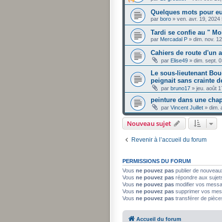
Quelques mots pour eu
par
boro
»
ven. avr. 19, 2024
Tardi se confie au " M
par
Mercadal P
»
dim. nov. 1
Cahiers de route d'un ar
par
Elise49
»
dim. sept. 
Le sous-lieutenant Bouc
peignait sans crainte d
par
bruno17
»
jeu. août 
peinture dans une chap
par
Vincent Juillet
»
dim. 
Nouveau sujet
Revenir à l’accueil du forum
PERMISSIONS DU FORUM
Vous
ne pouvez pas
publier de nouveau
Vous
ne pouvez pas
répondre aux sujet
Vous
ne pouvez pas
modifier vos mess
Vous
ne pouvez pas
supprimer vos mes
Vous
ne pouvez pas
transférer de pièce
Accueil du forum