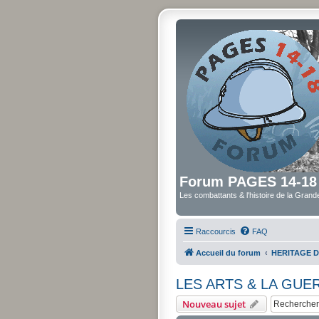
Forum PAGES 14-18
Les combattants & l'histoire de la Gran
Raccourcis
FAQ
Accueil du forum
HERITAGE D
LES ARTS & LA GUE
Nouveau sujet