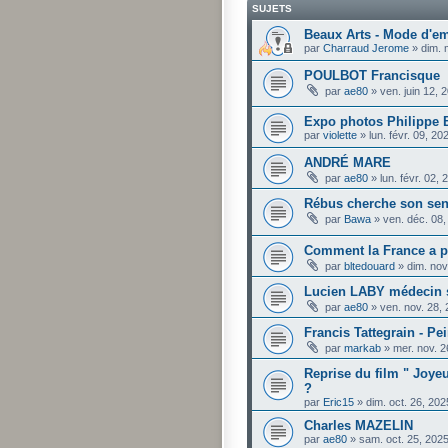
SUJETS
Beaux Arts - Mode d'e
par
Charraud Jerome
»
dim. 
POULBOT Francisque
par
ae80
»
ven. juin 12,
Expo photos Philippe 
par
violette
»
lun. févr. 09, 2
ANDRÉ MARE
par
ae80
»
lun. févr. 02,
Rébus cherche son se
par
Bawa
»
ven. déc. 08
Comment la France a pe
par
bltedouard
»
dim. nov
Lucien LABY médecin so
par
ae80
»
ven. nov. 28,
Francis Tattegrain - Pe
par
markab
»
mer. nov. 
Reprise du film " Joyeu
?
par
Eric15
»
dim. oct. 26, 20
Charles MAZELIN
par
ae80
»
sam. oct. 25, 202