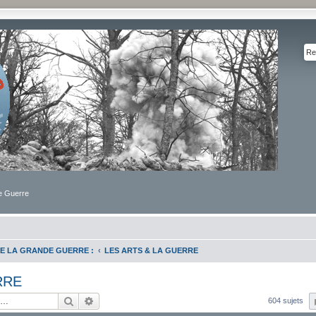
de Guerre
E LA GRANDE GUERRE :
LES ARTS & LA GUERRE
RRE
Rechercher
Recherche avancée
604 sujets