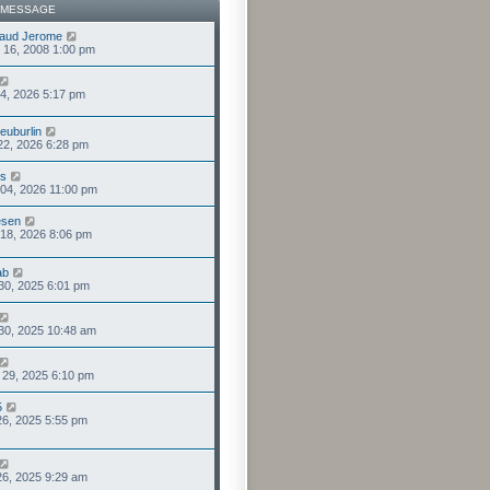
 MESSAGE
aud Jerome
 16, 2008 1:00 pm
 24, 2026 5:17 pm
euburlin
 22, 2026 6:28 pm
us
. 04, 2026 11:00 pm
esen
. 18, 2026 8:06 pm
ab
 30, 2025 6:01 pm
 30, 2025 10:48 am
 29, 2025 6:10 pm
5
 26, 2025 5:55 pm
 26, 2025 9:29 am