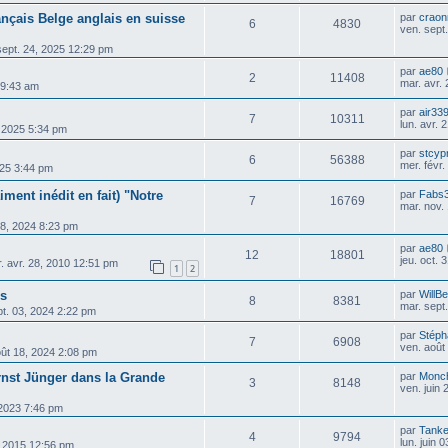
ançais Belge anglais en suisse
par
crao
6
4830
ven. sept
sept. 24, 2025 12:29 pm
par
ae80
2
11408
mar. avr.
4 9:43 am
par
air33
7
10311
lun. avr.
, 2025 5:34 pm
par
stcyp
6
56388
mer. févr
025 3:44 pm
iment inédit en fait) "Notre
par
Fabs
7
16769
mar. nov.
18, 2024 8:23 pm
par
ae80
12
18801
jeu. oct.
. avr. 28, 2010 12:51 pm
1
2
is
par
WillB
8
8381
mar. sept
pt. 03, 2024 2:22 pm
par
Stéph
7
6908
ven. août
oût 18, 2024 2:08 pm
Ernst Jünger dans la Grande
par
Monc
3
8148
ven. juin
 2023 7:46 pm
par
Tanke
4
9794
lun. juin 
, 2015 12:56 pm