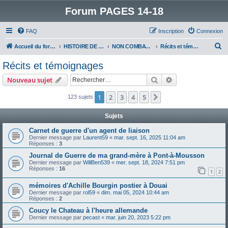
Forum PAGES 14-18
FAQ
Inscription
Connexion
R
Accueil du forum
HISTOIRE DE LA GRANDE GUERRE
NON COMBATTANTS DANS LA GRANDE GUERRE
Récits et témoignages
e
Récits et témoignages
c
Rechercher
Recherche avanc
Nouveau sujet
h
e
1
2
3
4
5
Suivant
123 sujets
r
Sujets
c
Carnet de guerre d'un agent de liaison
h
Dernier message par
Laurent59
«
mar. sept. 16, 2025 11:04 am
Réponses :
3
e
Journal de Guerre de ma grand-mère à Pont-à-Mousson
r
Dernier message par
WillBen539
«
mer. sept. 18, 2024 7:51 pm
Réponses :
16
1
2
mémoires d'Achille Bourgin postier à Douai
Dernier message par
rol59
«
dim. mai 05, 2024 10:44 am
Réponses :
2
Coucy le Chateau à l'heure allemande
Dernier message par
pecast
«
mar. juin 20, 2023 5:22 pm