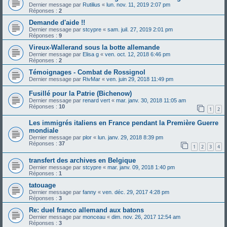
Dernier message par
Rutilius
«
lun. nov. 11, 2019 2:07 pm
Réponses :
2
Demande d'aide !!
Dernier message par
stcypre
«
sam. juil. 27, 2019 2:01 pm
Réponses :
9
Vireux-Wallerand sous la botte allemande
Dernier message par
Elisa g
«
ven. oct. 12, 2018 6:46 pm
Réponses :
2
Témoignages - Combat de Rossignol
Dernier message par
RivMar
«
ven. juin 29, 2018 11:49 pm
Fusillé pour la Patrie (Bichenow)
Dernier message par
renard vert
«
mar. janv. 30, 2018 11:05 am
Réponses :
10
1
2
Les immigrés italiens en France pendant la Première Guerre
mondiale
Dernier message par
plor
«
lun. janv. 29, 2018 8:39 pm
Réponses :
37
1
2
3
4
transfert des archives en Belgique
Dernier message par
stcypre
«
mar. janv. 09, 2018 1:40 pm
Réponses :
1
tatouage
Dernier message par
fanny
«
ven. déc. 29, 2017 4:28 pm
Réponses :
3
Re: duel franco allemand aux batons
Dernier message par
monceau
«
dim. nov. 26, 2017 12:54 am
Réponses :
3