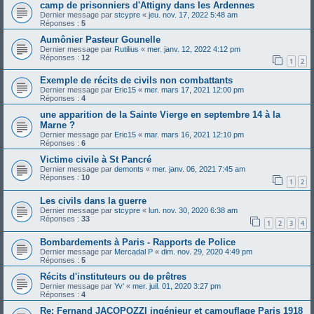
camp de prisonniers d'Attigny dans les Ardennes
Dernier message par
stcypre
«
jeu. nov. 17, 2022 5:48 am
Réponses :
5
Aumônier Pasteur Gounelle
Dernier message par
Rutilius
«
mer. janv. 12, 2022 4:12 pm
Réponses :
12
1
2
Exemple de récits de civils non combattants
Dernier message par
Eric15
«
mer. mars 17, 2021 12:00 pm
Réponses :
4
une apparition de la Sainte Vierge en septembre 14 à la
Marne ?
Dernier message par
Eric15
«
mar. mars 16, 2021 12:10 pm
Réponses :
6
Victime civile à St Pancré
Dernier message par
demonts
«
mer. janv. 06, 2021 7:45 am
Réponses :
10
1
2
Les civils dans la guerre
Dernier message par
stcypre
«
lun. nov. 30, 2020 6:38 am
Réponses :
33
1
2
3
4
Bombardements à Paris - Rapports de Police
Dernier message par
Mercadal P
«
dim. nov. 29, 2020 4:49 pm
Réponses :
5
Récits d'instituteurs ou de prêtres
Dernier message par
Yv'
«
mer. juil. 01, 2020 3:27 pm
Réponses :
4
Re: Fernand JACOPOZZI ingénieur et camouflage Paris 1918