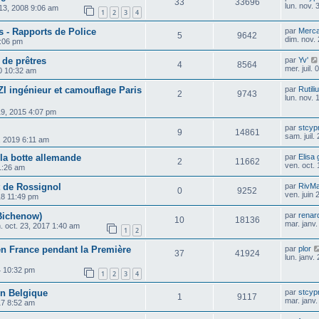
33
33696
lun. nov.
 13, 2008 9:06 am
1
2
3
4
 - Rapports de Police
par
Merca
5
9642
dim. nov.
 2:06 pm
 de prêtres
par
Yv'
4
8564
mer. juil.
20 10:32 am
 ingénieur et camouflage Paris
par
Rutili
2
9743
lun. nov.
 19, 2015 4:07 pm
par
stcyp
9
14861
sam. juil.
21, 2019 6:11 am
la botte allemande
par
Elisa 
2
11662
ven. oct.
11:26 am
 de Rossignol
par
RivM
0
9252
ven. juin
018 11:49 pm
(Bichenow)
par
renar
10
18136
mar. janv
n. oct. 23, 2017 1:40 am
1
2
en France pendant la Première
par
plor
37
41924
lun. janv.
14 10:32 pm
1
2
3
4
en Belgique
par
stcyp
1
9117
mar. janv
17 8:52 am