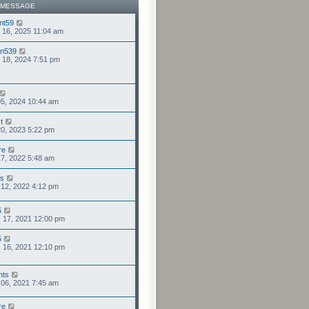
 MESSAGE
nt59
. 16, 2025 11:04 am
en539
. 18, 2024 7:51 pm
05, 2024 10:44 am
t
 20, 2023 5:22 pm
re
 17, 2022 5:48 am
us
. 12, 2022 4:12 pm
5
 17, 2021 12:00 pm
5
 16, 2021 12:10 pm
nts
. 06, 2021 7:45 am
re