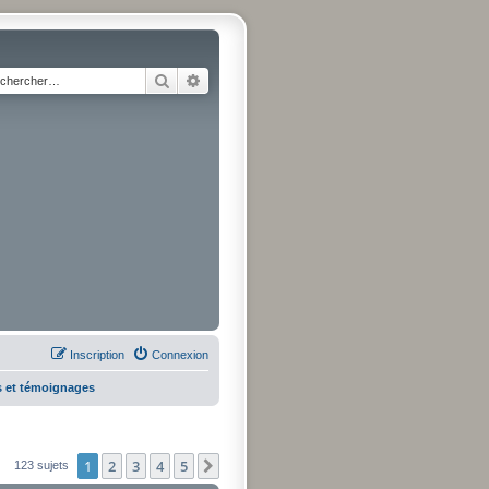
Rechercher
Recherche avancée
Inscription
Connexion
s et témoignages
1
2
3
4
5
Suivant
123 sujets