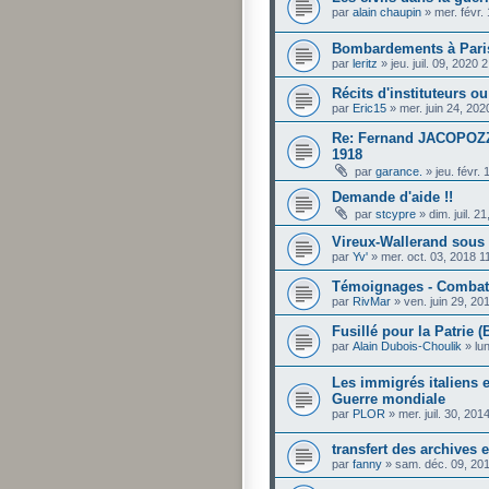
par
alain chaupin
»
mer. févr.
Bombardements à Paris
par
leritz
»
jeu. juil. 09, 2020
Récits d'instituteurs ou
par
Eric15
»
mer. juin 24, 20
Re: Fernand JACOPOZZI
1918
par
garance.
»
jeu. févr.
Demande d'aide !!
par
stcypre
»
dim. juil. 
Vireux-Wallerand sous 
par
Yv'
»
mer. oct. 03, 2018 
Témoignages - Combat
par
RivMar
»
ven. juin 29, 2
Fusillé pour la Patrie 
par
Alain Dubois-Choulik
»
lu
Les immigrés italiens 
Guerre mondiale
par
PLOR
»
mer. juil. 30, 20
transfert des archives 
par
fanny
»
sam. déc. 09, 20