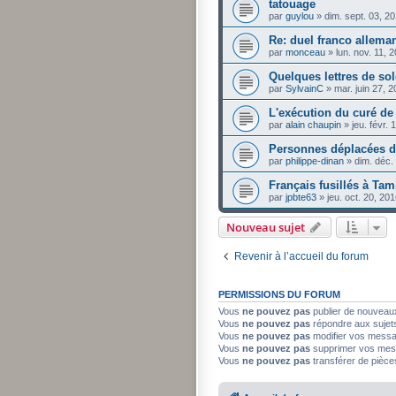
tatouage
par
guylou
»
dim. sept. 03, 2
Re: duel franco allema
par
monceau
»
lun. nov. 11,
Quelques lettres de so
par
SylvainC
»
mar. juin 27, 
L'exécution du curé de
par
alain chaupin
»
jeu. févr.
Personnes déplacées 
par
philippe-dinan
»
dim. déc.
Français fusillés à Tam
par
jpbte63
»
jeu. oct. 20, 20
Nouveau sujet
Revenir à l’accueil du forum
PERMISSIONS DU FORUM
Vous
ne pouvez pas
publier de nouveau
Vous
ne pouvez pas
répondre aux sujet
Vous
ne pouvez pas
modifier vos mess
Vous
ne pouvez pas
supprimer vos mes
Vous
ne pouvez pas
transférer de pièce