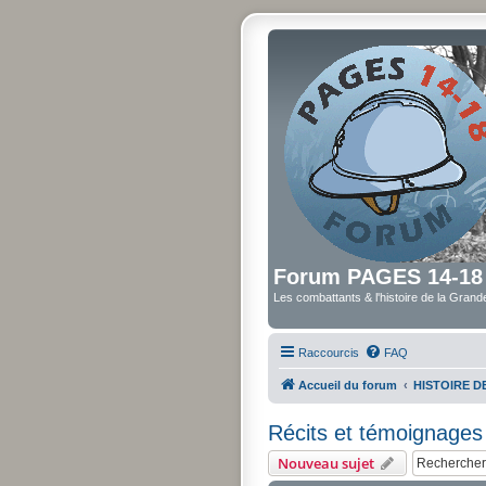
Forum PAGES 14-18
Les combattants & l'histoire de la Gran
Raccourcis
FAQ
Accueil du forum
HISTOIRE 
Récits et témoignages
Nouveau sujet