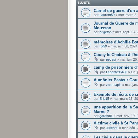
SUJETS
Carnet de guerre d'un a
par
Laurent59
»
mer. mars 21
Journal de Guerre de m
Mousson
par
brigeton
»
mer. sept. 13,
mémoires d'Achille Bou
par
rol59
»
mar. avr. 30, 202
Coucy le Chateau à l'h
par
pecast
»
mar. juin 20
camp de prisonniers d'
par
Leconte35400
»
lun.
Aumônier Pasteur Gou
par
zozo-lapin
»
mar. jan
Exemple de récits de c
par
Eric15
»
mar. mars 16, 2
une apparition de la Sa
Marne ?
par
garance.
»
mer. nov. 19,
Victime civile à St Pan
par
Julien50
»
mar. déc. 
Les civils dans la guer