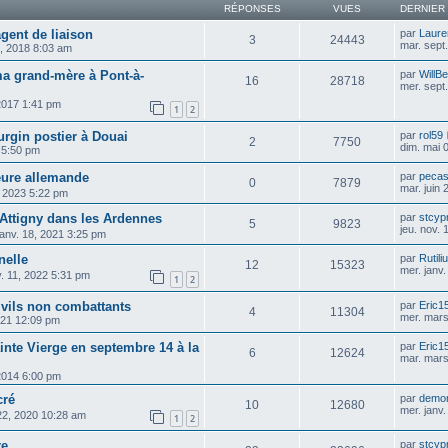
RÉPONSES
VUES
DERNIER
gent de liaison
par
Laure
3
24443
mar. sept
, 2018 8:03 am
a grand-mère à Pont-à-
par
WillB
16
28718
mer. sept
 2017 1:41 pm
1
2
rgin postier à Douai
par
rol59
2
7750
dim. mai 
4 5:50 pm
eure allemande
par
pecas
0
7879
mar. juin
, 2023 5:22 pm
Attigny dans les Ardennes
par
stcyp
5
9823
jeu. nov.
 janv. 18, 2021 3:25 pm
nelle
par
Rutili
12
15323
mer. janv
v. 11, 2022 5:31 pm
1
2
ivils non combattants
par
Eric1
4
11304
mer. mars
021 12:09 pm
inte Vierge en septembre 14 à la
par
Eric1
6
12624
mar. mars
 2014 6:00 pm
cré
par
demo
10
12680
mer. janv
22, 2020 10:28 am
1
2
re
par
stcyp