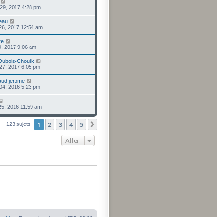
 29, 2017 4:28 pm
eau
 26, 2017 12:54 am
re
29, 2017 9:06 am
 Dubois-Choulik
27, 2017 6:05 pm
aud jerome
 04, 2016 5:23 pm
 25, 2016 11:59 am
1
2
3
4
5
Suivant
123 sujets
Aller