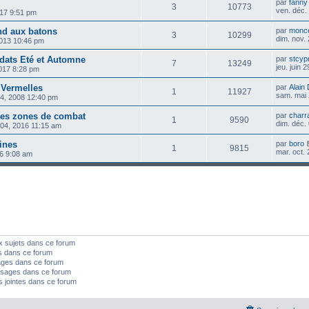
par
fanny
3
10773
ven. déc.
017 9:51 pm
nd aux batons
par
monc
3
10299
dim. nov.
 2013 10:46 pm
ldats Eté et Automne
par
stcyp
7
13249
jeu. juin 
2017 8:28 pm
 Vermelles
par
Alain
1
11927
sam. mai 
 14, 2008 12:40 pm
des zones de combat
par
charr
1
9590
dim. déc.
 04, 2016 11:15 am
ines
par
boro
1
9815
mar. oct.
16 9:08 am
x sujets dans ce forum
s dans ce forum
ages dans ce forum
sages dans ce forum
s jointes dans ce forum