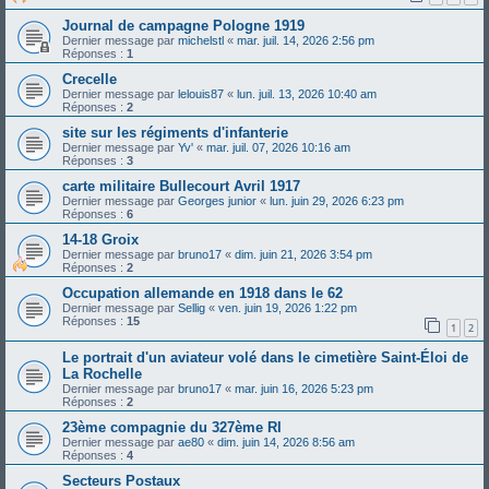
Journal de campagne Pologne 1919
Dernier message par
michelstl
«
mar. juil. 14, 2026 2:56 pm
Réponses :
1
Crecelle
Dernier message par
lelouis87
«
lun. juil. 13, 2026 10:40 am
Réponses :
2
site sur les régiments d'infanterie
Dernier message par
Yv'
«
mar. juil. 07, 2026 10:16 am
Réponses :
3
carte militaire Bullecourt Avril 1917
Dernier message par
Georges junior
«
lun. juin 29, 2026 6:23 pm
Réponses :
6
14-18 Groix
Dernier message par
bruno17
«
dim. juin 21, 2026 3:54 pm
Réponses :
2
Occupation allemande en 1918 dans le 62
Dernier message par
Sellig
«
ven. juin 19, 2026 1:22 pm
Réponses :
15
1
2
Le portrait d'un aviateur volé dans le cimetière Saint-Éloi de
La Rochelle
Dernier message par
bruno17
«
mar. juin 16, 2026 5:23 pm
Réponses :
2
23ème compagnie du 327ème RI
Dernier message par
ae80
«
dim. juin 14, 2026 8:56 am
Réponses :
4
Secteurs Postaux