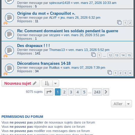
Dernier message par
spincourt1418
«
ven. mars 27, 2026 10:33 am
Réponses :
5
Origine du mot « Crapouillot ».
Dernier message par
ALVF
«
jeu. mars 26, 2026 6:32 pm
Réponses :
11
1
2
Re: Comment dormaient les soldats pendant la guerre
Dernier message par
stcypre
«
ven. mars 20, 2026 3:51 pm
Réponses :
1
Des drapeaux ! ! !
Dernier message par
Thomas13
«
ven. mars 13, 2026 5:52 pm
Réponses :
141
1
12
13
14
15
…
Décorations françaises 14-18
Dernier message par
Rutilius
«
sam. mars 07, 2026 7:39 pm
Réponses :
34
1
2
3
4
Nouveau sujet
Page
1
sur
243
1
2
3
4
5
243
Suivant
6075 sujets
…
Aller
PERMISSIONS DU FORUM
Vous
ne pouvez pas
publier de nouveaux sujets dans ce forum
Vous
ne pouvez pas
répondre aux sujets dans ce forum
Vous
ne pouvez pas
modifier vos messages dans ce forum
Vous
ne pouvez pas
supprimer vos messages dans ce forum