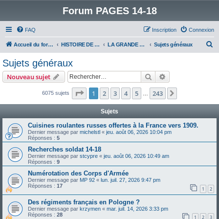
Forum PAGES 14-18
FAQ
Inscription
Connexion
R
Accueil du forum
HISTOIRE DE LA GRANDE GUERRE
LA GRANDE GUERRE
Sujets généraux
e
Sujets généraux
c
Rechercher
Recherche avanc
Nouveau sujet
h
e
Page
1
sur
243
1
2
3
4
5
243
Suivant
6075 sujets
…
r
Sujets
c
Cuisines roulantes russes offertes à la France vers 1909.
h
Dernier message par
michelstl
«
jeu. août 06, 2026 10:04 pm
Réponses :
5
e
Recherches soldat 14-18
r
Dernier message par
stcypre
«
jeu. août 06, 2026 10:49 am
Réponses :
9
Numérotation des Corps d'Armée
Dernier message par
MP 92
«
lun. juil. 27, 2026 9:47 pm
Réponses :
17
1
2
Des régiments français en Pologne ?
Dernier message par
krzymen
«
mar. juil. 14, 2026 3:33 pm
Réponses :
28
1
2
3