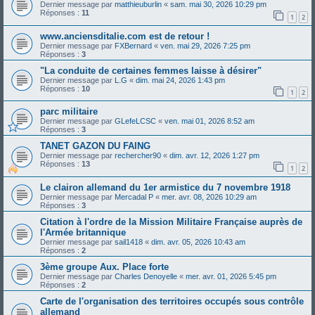
Dernier message par
matthieuburlin
«
sam. mai 30, 2026 10:29 pm
Réponses :
11
1
2
www.anciensditalie.com est de retour !
Dernier message par
FXBernard
«
ven. mai 29, 2026 7:25 pm
Réponses :
3
"La conduite de certaines femmes laisse à désirer"
Dernier message par
L.G
«
dim. mai 24, 2026 1:43 pm
Réponses :
10
1
2
parc militaire
Dernier message par
GLefeLCSC
«
ven. mai 01, 2026 8:52 am
Réponses :
3
TANET GAZON DU FAING
Dernier message par
rechercher90
«
dim. avr. 12, 2026 1:27 pm
Réponses :
13
1
2
Le clairon allemand du 1er armistice du 7 novembre 1918
Dernier message par
Mercadal P
«
mer. avr. 08, 2026 10:29 am
Réponses :
3
Citation à l'ordre de la Mission Militaire Française auprès de
l'Armée britannique
Dernier message par
sail1418
«
dim. avr. 05, 2026 10:43 am
Réponses :
2
3ème groupe Aux. Place forte
Dernier message par
Charles Denoyelle
«
mer. avr. 01, 2026 5:45 pm
Réponses :
2
Carte de l'organisation des territoires occupés sous contrôle
allemand