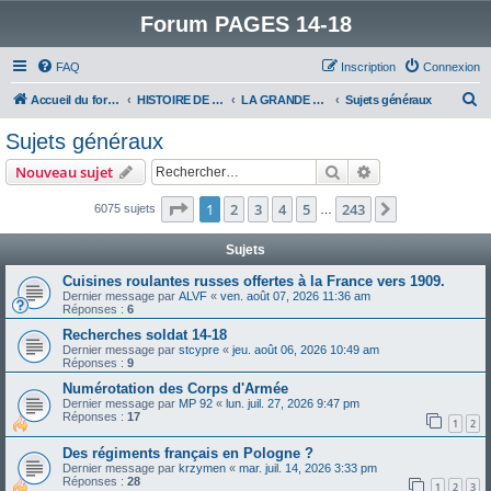
Forum PAGES 14-18
FAQ
Inscription
Connexion
R
Accueil du forum
HISTOIRE DE LA GRANDE GUERRE
LA GRANDE GUERRE
Sujets généraux
e
Sujets généraux
c
Rechercher
Recherche avanc
Nouveau sujet
h
e
Page
1
sur
243
1
2
3
4
5
243
Suivant
6075 sujets
…
r
Sujets
c
Cuisines roulantes russes offertes à la France vers 1909.
h
Dernier message par
ALVF
«
ven. août 07, 2026 11:36 am
Réponses :
6
e
Recherches soldat 14-18
r
Dernier message par
stcypre
«
jeu. août 06, 2026 10:49 am
Réponses :
9
Numérotation des Corps d'Armée
Dernier message par
MP 92
«
lun. juil. 27, 2026 9:47 pm
Réponses :
17
1
2
Des régiments français en Pologne ?
Dernier message par
krzymen
«
mar. juil. 14, 2026 3:33 pm
Réponses :
28
1
2
3