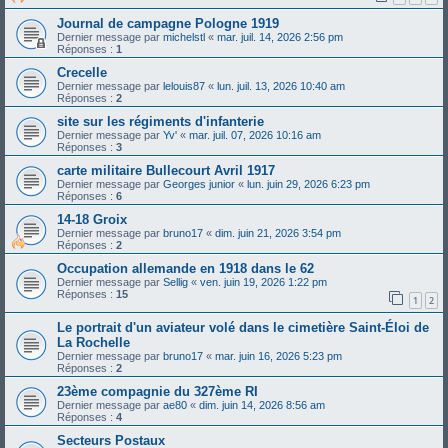
Journal de campagne Pologne 1919
Dernier message par
michelstl
«
mar. juil. 14, 2026 2:56 pm
Réponses :
1
Crecelle
Dernier message par
lelouis87
«
lun. juil. 13, 2026 10:40 am
Réponses :
2
site sur les régiments d'infanterie
Dernier message par
Yv'
«
mar. juil. 07, 2026 10:16 am
Réponses :
3
carte militaire Bullecourt Avril 1917
Dernier message par
Georges junior
«
lun. juin 29, 2026 6:23 pm
Réponses :
6
14-18 Groix
Dernier message par
bruno17
«
dim. juin 21, 2026 3:54 pm
Réponses :
2
Occupation allemande en 1918 dans le 62
Dernier message par
Sellig
«
ven. juin 19, 2026 1:22 pm
Réponses :
15
1
2
Le portrait d'un aviateur volé dans le cimetière Saint-Éloi de
La Rochelle
Dernier message par
bruno17
«
mar. juin 16, 2026 5:23 pm
Réponses :
2
23ème compagnie du 327ème RI
Dernier message par
ae80
«
dim. juin 14, 2026 8:56 am
Réponses :
4
Secteurs Postaux