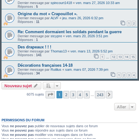
Dernier message par
spincourt1418
«
ven. mars 27, 2026 10:33 am
Réponses :
5
Origine du mot « Crapouillot ».
Dernier message par
ALVF
«
jeu. mars 26, 2026 6:32 pm
Réponses :
11
1
2
Re: Comment dormaient les soldats pendant la guerre
Dernier message par
stcypre
«
ven. mars 20, 2026 3:51 pm
Réponses :
1
Des drapeaux ! ! !
Dernier message par
Thomas13
«
ven. mars 13, 2026 5:52 pm
Réponses :
141
1
12
13
14
15
…
Décorations françaises 14-18
Dernier message par
Rutilius
«
sam. mars 07, 2026 7:39 pm
Réponses :
34
1
2
3
4
Nouveau sujet
Page
1
sur
243
1
2
3
4
5
243
Suivant
6075 sujets
…
Aller
PERMISSIONS DU FORUM
Vous
ne pouvez pas
publier de nouveaux sujets dans ce forum
Vous
ne pouvez pas
répondre aux sujets dans ce forum
Vous
ne pouvez pas
modifier vos messages dans ce forum
Vous
ne pouvez pas
supprimer vos messages dans ce forum