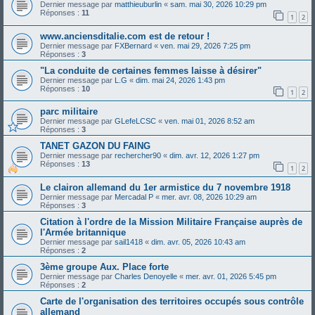
Dernier message par
matthieuburlin
«
sam. mai 30, 2026 10:29 pm
Réponses :
11
1
2
www.anciensditalie.com est de retour !
Dernier message par
FXBernard
«
ven. mai 29, 2026 7:25 pm
Réponses :
3
"La conduite de certaines femmes laisse à désirer"
Dernier message par
L.G
«
dim. mai 24, 2026 1:43 pm
Réponses :
10
1
2
parc militaire
Dernier message par
GLefeLCSC
«
ven. mai 01, 2026 8:52 am
Réponses :
3
TANET GAZON DU FAING
Dernier message par
rechercher90
«
dim. avr. 12, 2026 1:27 pm
Réponses :
13
1
2
Le clairon allemand du 1er armistice du 7 novembre 1918
Dernier message par
Mercadal P
«
mer. avr. 08, 2026 10:29 am
Réponses :
3
Citation à l'ordre de la Mission Militaire Française auprès de
l'Armée britannique
Dernier message par
sail1418
«
dim. avr. 05, 2026 10:43 am
Réponses :
2
3ème groupe Aux. Place forte
Dernier message par
Charles Denoyelle
«
mer. avr. 01, 2026 5:45 pm
Réponses :
2
Carte de l'organisation des territoires occupés sous contrôle
allemand