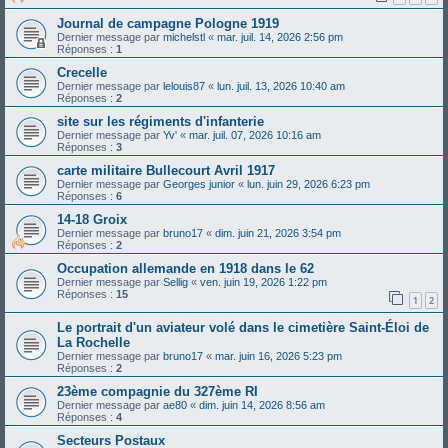
Journal de campagne Pologne 1919
Dernier message par
michelstl
«
mar. juil. 14, 2026 2:56 pm
Réponses :
1
Crecelle
Dernier message par
lelouis87
«
lun. juil. 13, 2026 10:40 am
Réponses :
2
site sur les régiments d'infanterie
Dernier message par
Yv'
«
mar. juil. 07, 2026 10:16 am
Réponses :
3
carte militaire Bullecourt Avril 1917
Dernier message par
Georges junior
«
lun. juin 29, 2026 6:23 pm
Réponses :
6
14-18 Groix
Dernier message par
bruno17
«
dim. juin 21, 2026 3:54 pm
Réponses :
2
Occupation allemande en 1918 dans le 62
Dernier message par
Sellig
«
ven. juin 19, 2026 1:22 pm
Réponses :
15
1
2
Le portrait d'un aviateur volé dans le cimetière Saint-Éloi de
La Rochelle
Dernier message par
bruno17
«
mar. juin 16, 2026 5:23 pm
Réponses :
2
23ème compagnie du 327ème RI
Dernier message par
ae80
«
dim. juin 14, 2026 8:56 am
Réponses :
4
Secteurs Postaux