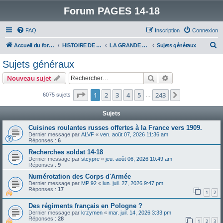
Forum PAGES 14-18
FAQ
Inscription
Connexion
R
Accueil du forum
HISTOIRE DE LA GRANDE GUERRE
LA GRANDE GUERRE
Sujets généraux
e
Sujets généraux
c
Rechercher
Recherche avanc
Nouveau sujet
h
e
Page
1
sur
243
1
2
3
4
5
243
Suivant
6075 sujets
…
r
Sujets
c
Cuisines roulantes russes offertes à la France vers 1909.
h
Dernier message par
ALVF
«
ven. août 07, 2026 11:36 am
Réponses :
6
e
Recherches soldat 14-18
r
Dernier message par
stcypre
«
jeu. août 06, 2026 10:49 am
Réponses :
9
Numérotation des Corps d'Armée
Dernier message par
MP 92
«
lun. juil. 27, 2026 9:47 pm
Réponses :
17
1
2
Des régiments français en Pologne ?
Dernier message par
krzymen
«
mar. juil. 14, 2026 3:33 pm
Réponses :
28
1
2
3