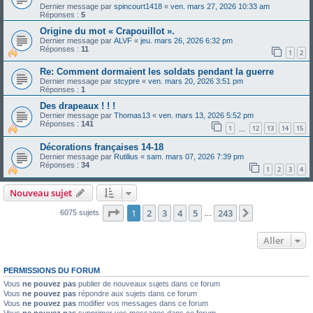
Dernier message par
spincourt1418
«
ven. mars 27, 2026 10:33 am
Réponses :
5
Origine du mot « Crapouillot ».
Dernier message par
ALVF
«
jeu. mars 26, 2026 6:32 pm
Réponses :
11
1
2
Re: Comment dormaient les soldats pendant la guerre
Dernier message par
stcypre
«
ven. mars 20, 2026 3:51 pm
Réponses :
1
Des drapeaux ! ! !
Dernier message par
Thomas13
«
ven. mars 13, 2026 5:52 pm
Réponses :
141
1
12
13
14
15
…
Décorations françaises 14-18
Dernier message par
Rutilius
«
sam. mars 07, 2026 7:39 pm
Réponses :
34
1
2
3
4
Nouveau sujet
Page
1
sur
243
1
2
3
4
5
243
Suivant
6075 sujets
…
Aller
PERMISSIONS DU FORUM
Vous
ne pouvez pas
publier de nouveaux sujets dans ce forum
Vous
ne pouvez pas
répondre aux sujets dans ce forum
Vous
ne pouvez pas
modifier vos messages dans ce forum
Vous
ne pouvez pas
supprimer vos messages dans ce forum