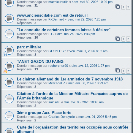
Dernier message par
matthieuburlin
«
sam. mai 30, 2026 10:29 pm
Réponses :
11
1
2
www.anciensditalie.com est de retour !
Dernier message par
FXBernard
«
ven. mai 29, 2026 7:25 pm
Réponses :
3
"La conduite de certaines femmes laisse à désirer"
Dernier message par
L.G
«
dim. mai 24, 2026 1:43 pm
Réponses :
10
1
2
parc militaire
Dernier message par
GLefeLCSC
«
ven. mai 01, 2026 8:52 am
Réponses :
3
TANET GAZON DU FAING
Dernier message par
rechercher90
«
dim. avr. 12, 2026 1:27 pm
Réponses :
13
1
2
Le clairon allemand du 1er armistice du 7 novembre 1918
Dernier message par
Mercadal P
«
mer. avr. 08, 2026 10:29 am
Réponses :
3
Citation à l'ordre de la Mission Militaire Française auprès de
l'Armée britannique
Dernier message par
sail1418
«
dim. avr. 05, 2026 10:43 am
Réponses :
2
3ème groupe Aux. Place forte
Dernier message par
Charles Denoyelle
«
mer. avr. 01, 2026 5:45 pm
Réponses :
2
Carte de l'organisation des territoires occupés sous contrôle
allemand