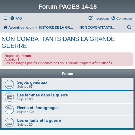
Forum PAGES 14-18
FAQ
Inscription
Connexion
R
Accueil du forum
HISTOIRE DE LA GRANDE GUERRE
NON COMBATTANTS DANS LA GRANDE GUERRE
e
NON COMBATTANTS DANS LA GRANDE
c
GUERRE
h
Règles du forum
e
Attention !
Les messages postés en dehors des sous-forums risquent d'être effacés
r
c
Forum
h
Sujets généraux
e
Sujets :
67
r
Les femmes dans la guerre
Sujets :
93
Récits et témoignages
Sujets :
123
Les enfants et la guerre
Sujets :
20