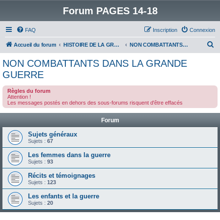
Forum PAGES 14-18
FAQ
Inscription
Connexion
R
Accueil du forum
HISTOIRE DE LA GRANDE GUERRE
NON COMBATTANTS DANS LA GRANDE GUERRE
e
NON COMBATTANTS DANS LA GRANDE
c
GUERRE
h
Règles du forum
e
Attention !
Les messages postés en dehors des sous-forums risquent d'être effacés
r
c
Forum
h
Sujets généraux
e
Sujets :
67
r
Les femmes dans la guerre
Sujets :
93
Récits et témoignages
Sujets :
123
Les enfants et la guerre
Sujets :
20