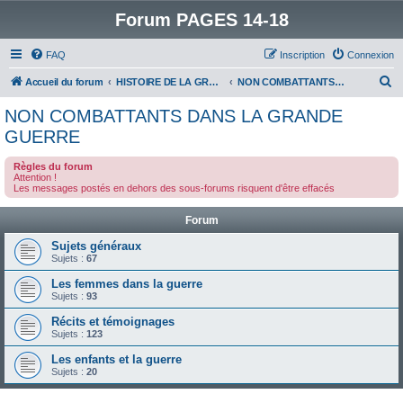
Forum PAGES 14-18
FAQ
Inscription
Connexion
R
Accueil du forum
HISTOIRE DE LA GRANDE GUERRE
NON COMBATTANTS DANS LA GRANDE GUERRE
e
NON COMBATTANTS DANS LA GRANDE
c
GUERRE
h
Règles du forum
e
Attention !
Les messages postés en dehors des sous-forums risquent d'être effacés
r
c
Forum
h
Sujets généraux
e
Sujets :
67
r
Les femmes dans la guerre
Sujets :
93
Récits et témoignages
Sujets :
123
Les enfants et la guerre
Sujets :
20