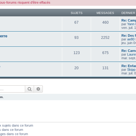
us-forums risquent d'être effacés
SUJETS
MESSAGES
DERNIER
Re: Camp
67
460
par
Yann
ven. juil.
erre
Re: Des 
93
2252
par
ae80
jeu. juin 
Re: Carn
123
675
par
Laure
mar. sept
e
Re: Enfa
20
131
par
Skipp
mar. juil.
Rechercher
Recherche avancée
um.
x sujets dans ce forum
s dans ce forum
ages dans ce forum