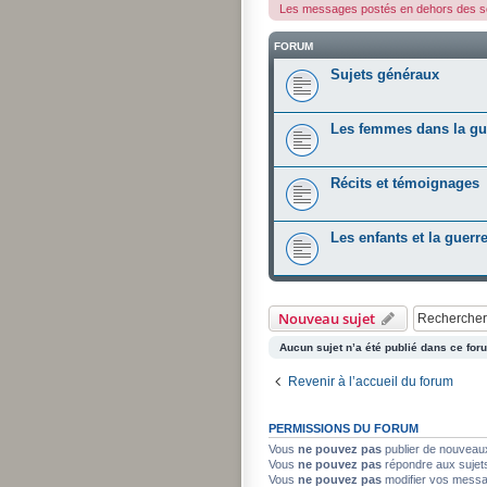
Les messages postés en dehors des so
FORUM
Sujets généraux
Les femmes dans la gu
Récits et témoignages
Les enfants et la guerr
Nouveau sujet
Aucun sujet n’a été publié dans ce for
Revenir à l’accueil du forum
PERMISSIONS DU FORUM
Vous
ne pouvez pas
publier de nouveau
Vous
ne pouvez pas
répondre aux sujet
Vous
ne pouvez pas
modifier vos mess