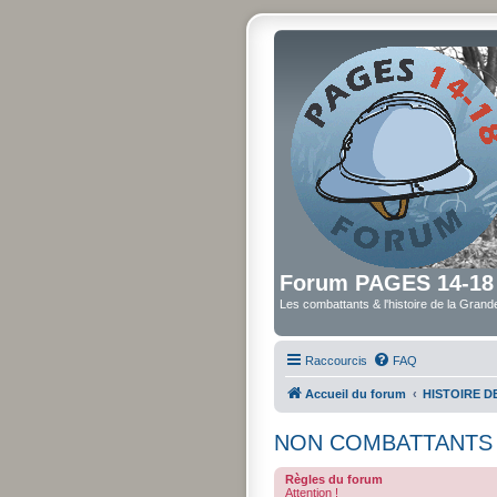
Forum PAGES 14-18
Les combattants & l'histoire de la Gran
Raccourcis
FAQ
Accueil du forum
HISTOIRE 
NON COMBATTANTS
Règles du forum
Attention !