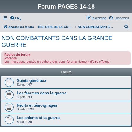
Forum PAGES 14-18
FAQ
Inscription
Connexion
R
Accueil du forum
HISTOIRE DE LA GRANDE GUERRE
NON COMBATTANTS DANS LA GRANDE GUERRE
e
NON COMBATTANTS DANS LA GRANDE
c
GUERRE
h
Règles du forum
e
Attention !
Les messages postés en dehors des sous-forums risquent d'être effacés
r
c
Forum
h
Sujets généraux
e
Sujets :
67
r
Les femmes dans la guerre
Sujets :
93
Récits et témoignages
Sujets :
123
Les enfants et la guerre
Sujets :
20