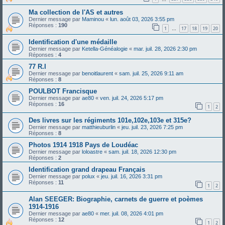
Ma collection de l'AS et autres
Dernier message par
Maminou
«
lun. août 03, 2026 3:55 pm
Réponses :
190
1
17
18
19
20
…
Identification d'une médaille
Dernier message par
Ketella-Généalogie
«
mar. juil. 28, 2026 2:30 pm
Réponses :
4
77 R.I
Dernier message par
benoitlaurent
«
sam. juil. 25, 2026 9:11 am
Réponses :
8
POULBOT Francisque
Dernier message par
ae80
«
ven. juil. 24, 2026 5:17 pm
Réponses :
16
1
2
Des livres sur les régiments 101e,102e,103e et 315e?
Dernier message par
matthieuburlin
«
jeu. juil. 23, 2026 7:25 pm
Réponses :
8
Photos 1914 1918 Pays de Loudéac
Dernier message par
loloastre
«
sam. juil. 18, 2026 12:30 pm
Réponses :
2
Identification grand drapeau Français
Dernier message par
polux
«
jeu. juil. 16, 2026 3:31 pm
Réponses :
11
1
2
Alan SEEGER: Biographie, carnets de guerre et poèmes
1914-1916
Dernier message par
ae80
«
mer. juil. 08, 2026 4:01 pm
Réponses :
12
1
2