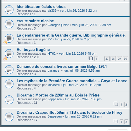
Identification éclats d'obus
Dernier message par
air339
«
ven. juin 26, 2026 5:22 pm
Réponses :
1
creute sainte nicaise
Dernier message par
Georges junior
«
ven. juin 26, 2026 12:39 pm
Réponses :
3
La gendarmerie et la Grande guerre. Bibliographie générale.
Dernier message par
Yv'
«
lun. juin 22, 2026 6:02 pm
Réponses :
1
Re: boyau Eugène
Dernier message par
HT62
«
ven. juin 12, 2026 5:48 pm
Réponses :
290
1
27
28
29
30
…
Demande de conseils livres sur armée Belge 1914
Dernier message par
garance.
«
lun. juin 08, 2026 9:55 am
Réponses :
3
Les mythes de la Première Guerre mondiale – Goya et Lopez
Dernier message par
loloastre
«
jeu. mai 28, 2026 11:12 pm
Réponses :
4
Diorama : Mortier de 220mm au Bois le Prêtre
Dernier message par
Jeppesen
«
lun. mai 25, 2026 7:30 pm
Réponses :
11
1
2
Diorama : Crapouillot 58mm T1B dans le Secteur de Flirey
Dernier message par
Jeppesen
«
lun. mai 25, 2026 6:22 pm
Réponses :
17
1
2