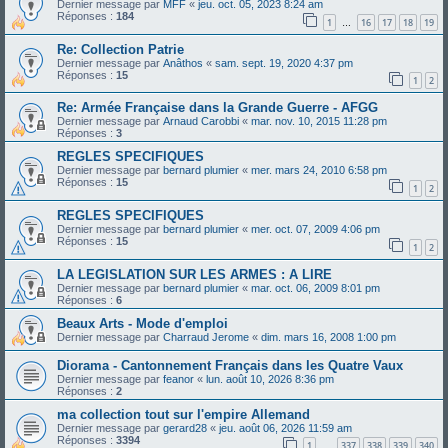
Dernier message par
MFF
«
jeu. oct. 05, 2023 8:24 am
Réponses :
184
1
16
17
18
19
…
Re: Collection Patrie
Dernier message par
Anâthos
«
sam. sept. 19, 2020 4:37 pm
Réponses :
15
1
2
Re: Armée Française dans la Grande Guerre - AFGG
Dernier message par
Arnaud Carobbi
«
mar. nov. 10, 2015 11:28 pm
Réponses :
3
REGLES SPECIFIQUES
Dernier message par
bernard plumier
«
mer. mars 24, 2010 6:58 pm
Réponses :
15
1
2
REGLES SPECIFIQUES
Dernier message par
bernard plumier
«
mer. oct. 07, 2009 4:06 pm
Réponses :
15
1
2
LA LEGISLATION SUR LES ARMES : A LIRE
Dernier message par
bernard plumier
«
mar. oct. 06, 2009 8:01 pm
Réponses :
6
Beaux Arts - Mode d'emploi
Dernier message par
Charraud Jerome
«
dim. mars 16, 2008 1:00 pm
Diorama - Cantonnement Français dans les Quatre Vaux
Dernier message par
feanor
«
lun. août 10, 2026 8:36 pm
Réponses :
2
ma collection tout sur l'empire Allemand
Dernier message par
gerard28
«
jeu. août 06, 2026 11:59 am
Réponses :
3394
1
337
338
339
340
…