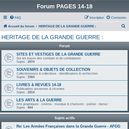
Forum PAGES 14-18
FAQ
Inscription
Connexion
R
Accueil du forum
HERITAGE DE LA GRANDE GUERRE :
e
HERITAGE DE LA GRANDE GUERRE :
c
Forum
h
e
SITES ET VESTIGES DE LA GRANDE GUERRE
Sur les traces des combats et de combattants
r
Sujets :
2974
c
SOUVENIRS & OBJETS DE COLLECTION
Collectionneurs & collections - identifications & recherches
h
Sujets :
3364
e
LIVRES & REVUES 14-18
r
Publications anciennes & récentes
Sujets :
2814
LES ARTS & LA GUERRE
Arts graphiques - cinéma - musique & chansons - poésie - danse -
Sujets :
604
Sujets actifs
Re: Les Armées Françaises dans la Grande Guerre - AFGG