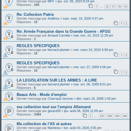
Dernier message par
MFF
«
jeu. oct. 05, 2023 8:24 am
Réponses :
184
1
16
17
18
19
…
Re: Collection Patrie
Dernier message par
Anâthos
«
sam. sept. 19, 2020 4:37 pm
Réponses :
15
1
2
Re: Armée Française dans la Grande Guerre - AFGG
Dernier message par
Arnaud Carobbi
«
mar. nov. 10, 2015 11:28 pm
Réponses :
3
REGLES SPECIFIQUES
Dernier message par
bernard plumier
«
mer. mars 24, 2010 6:58 pm
Réponses :
15
1
2
REGLES SPECIFIQUES
Dernier message par
bernard plumier
«
mer. oct. 07, 2009 4:06 pm
Réponses :
15
1
2
LA LEGISLATION SUR LES ARMES : A LIRE
Dernier message par
bernard plumier
«
mar. oct. 06, 2009 8:01 pm
Réponses :
6
Beaux Arts - Mode d'emploi
Dernier message par
Charraud Jerome
«
dim. mars 16, 2008 1:00 pm
ma collection tout sur l'empire Allemand
Dernier message par
gerard28
«
jeu. août 06, 2026 11:59 am
Réponses :
3394
1
337
338
339
340
…
Ma collection de l'AS et autres
Dernier message par
Maminou
«
lun. août 03, 2026 3:55 pm