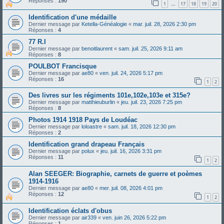
Réponses :
190
1
17
18
19
20
…
Identification d'une médaille
Dernier message par
Ketella-Généalogie
«
mar. juil. 28, 2026 2:30 pm
Réponses :
4
77 R.I
Dernier message par
benoitlaurent
«
sam. juil. 25, 2026 9:11 am
Réponses :
8
POULBOT Francisque
Dernier message par
ae80
«
ven. juil. 24, 2026 5:17 pm
Réponses :
16
1
2
Des livres sur les régiments 101e,102e,103e et 315e?
Dernier message par
matthieuburlin
«
jeu. juil. 23, 2026 7:25 pm
Réponses :
8
Photos 1914 1918 Pays de Loudéac
Dernier message par
loloastre
«
sam. juil. 18, 2026 12:30 pm
Réponses :
2
Identification grand drapeau Français
Dernier message par
polux
«
jeu. juil. 16, 2026 3:31 pm
Réponses :
11
1
2
Alan SEEGER: Biographie, carnets de guerre et poèmes
1914-1916
Dernier message par
ae80
«
mer. juil. 08, 2026 4:01 pm
Réponses :
12
1
2
Identification éclats d'obus
Dernier message par
air339
«
ven. juin 26, 2026 5:22 pm
Réponses :
1