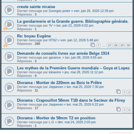
creute sainte nicaise
Dernier message par
Georges junior
«
ven. juin 26, 2026 12:39 pm
Réponses :
3
La gendarmerie et la Grande guerre. Bibliographie générale.
Dernier message par
Yv'
«
lun. juin 22, 2026 6:02 pm
Réponses :
1
Re: boyau Eugène
Dernier message par
HT62
«
ven. juin 12, 2026 5:48 pm
Réponses :
290
1
27
28
29
30
…
Demande de conseils livres sur armée Belge 1914
Dernier message par
garance.
«
lun. juin 08, 2026 9:55 am
Réponses :
3
Les mythes de la Première Guerre mondiale – Goya et Lopez
Dernier message par
loloastre
«
jeu. mai 28, 2026 11:12 pm
Réponses :
4
Diorama : Mortier de 220mm au Bois le Prêtre
Dernier message par
Jeppesen
«
lun. mai 25, 2026 7:30 pm
Réponses :
11
1
2
Diorama : Crapouillot 58mm T1B dans le Secteur de Flirey
Dernier message par
Jeppesen
«
lun. mai 25, 2026 6:22 pm
Réponses :
17
1
2
Diorama : Mortier de 58mm T2 en position
Dernier message par
L.G
«
dim. mai 24, 2026 2:03 pm
Réponses :
1