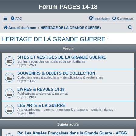
Forum PAGES 14-18
FAQ
Inscription
Connexion
R
Accueil du forum
HERITAGE DE LA GRANDE GUERRE :
e
HERITAGE DE LA GRANDE GUERRE :
c
Forum
h
e
SITES ET VESTIGES DE LA GRANDE GUERRE
Sur les traces des combats et de combattants
r
Sujets :
2974
c
SOUVENIRS & OBJETS DE COLLECTION
Collectionneurs & collections - identifications & recherches
h
Sujets :
3363
e
LIVRES & REVUES 14-18
r
Publications anciennes & récentes
Sujets :
2814
LES ARTS & LA GUERRE
Arts graphiques - cinéma - musique & chansons - poésie - danse -
Sujets :
604
Sujets actifs
Re: Les Armées Françaises dans la Grande Guerre - AFGG