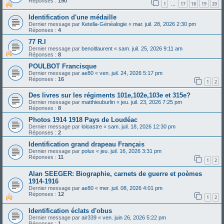
Réponses :
190
1
17
18
19
20
…
Identification d'une médaille
Dernier message par
Ketella-Généalogie
«
mar. juil. 28, 2026 2:30 pm
Réponses :
4
77 R.I
Dernier message par
benoitlaurent
«
sam. juil. 25, 2026 9:11 am
Réponses :
8
POULBOT Francisque
Dernier message par
ae80
«
ven. juil. 24, 2026 5:17 pm
Réponses :
16
1
2
Des livres sur les régiments 101e,102e,103e et 315e?
Dernier message par
matthieuburlin
«
jeu. juil. 23, 2026 7:25 pm
Réponses :
8
Photos 1914 1918 Pays de Loudéac
Dernier message par
loloastre
«
sam. juil. 18, 2026 12:30 pm
Réponses :
2
Identification grand drapeau Français
Dernier message par
polux
«
jeu. juil. 16, 2026 3:31 pm
Réponses :
11
1
2
Alan SEEGER: Biographie, carnets de guerre et poèmes
1914-1916
Dernier message par
ae80
«
mer. juil. 08, 2026 4:01 pm
Réponses :
12
1
2
Identification éclats d'obus
Dernier message par
air339
«
ven. juin 26, 2026 5:22 pm
Réponses :
1