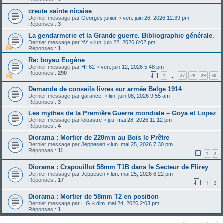
creute sainte nicaise
Dernier message par
Georges junior
«
ven. juin 26, 2026 12:39 pm
Réponses :
3
La gendarmerie et la Grande guerre. Bibliographie générale.
Dernier message par
Yv'
«
lun. juin 22, 2026 6:02 pm
Réponses :
1
Re: boyau Eugène
Dernier message par
HT62
«
ven. juin 12, 2026 5:48 pm
Réponses :
290
1
27
28
29
30
…
Demande de conseils livres sur armée Belge 1914
Dernier message par
garance.
«
lun. juin 08, 2026 9:55 am
Réponses :
3
Les mythes de la Première Guerre mondiale – Goya et Lopez
Dernier message par
loloastre
«
jeu. mai 28, 2026 11:12 pm
Réponses :
4
Diorama : Mortier de 220mm au Bois le Prêtre
Dernier message par
Jeppesen
«
lun. mai 25, 2026 7:30 pm
Réponses :
11
1
2
Diorama : Crapouillot 58mm T1B dans le Secteur de Flirey
Dernier message par
Jeppesen
«
lun. mai 25, 2026 6:22 pm
Réponses :
17
1
2
Diorama : Mortier de 58mm T2 en position
Dernier message par
L.G
«
dim. mai 24, 2026 2:03 pm
Réponses :
1