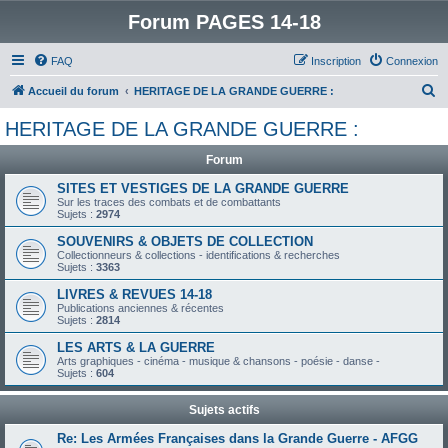
Forum PAGES 14-18
FAQ
Inscription
Connexion
R
Accueil du forum
HERITAGE DE LA GRANDE GUERRE :
e
HERITAGE DE LA GRANDE GUERRE :
c
Forum
h
e
SITES ET VESTIGES DE LA GRANDE GUERRE
Sur les traces des combats et de combattants
r
Sujets :
2974
c
SOUVENIRS & OBJETS DE COLLECTION
Collectionneurs & collections - identifications & recherches
h
Sujets :
3363
e
LIVRES & REVUES 14-18
r
Publications anciennes & récentes
Sujets :
2814
LES ARTS & LA GUERRE
Arts graphiques - cinéma - musique & chansons - poésie - danse -
Sujets :
604
Sujets actifs
Re: Les Armées Françaises dans la Grande Guerre - AFGG