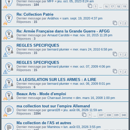
Dernier message par
MFF
«
jeu. oct. 05, 2023 8:24 am
Réponses :
184
1
16
17
18
19
…
Re: Collection Patrie
Dernier message par
Anâthos
«
sam. sept. 19, 2020 4:37 pm
Réponses :
15
1
2
Re: Armée Française dans la Grande Guerre - AFGG
Dernier message par
Arnaud Carobbi
«
mar. nov. 10, 2015 11:28 pm
Réponses :
3
REGLES SPECIFIQUES
Dernier message par
bernard plumier
«
mer. mars 24, 2010 6:58 pm
Réponses :
15
1
2
REGLES SPECIFIQUES
Dernier message par
bernard plumier
«
mer. oct. 07, 2009 4:06 pm
Réponses :
15
1
2
LA LEGISLATION SUR LES ARMES : A LIRE
Dernier message par
bernard plumier
«
mar. oct. 06, 2009 8:01 pm
Réponses :
6
Beaux Arts - Mode d'emploi
Dernier message par
Charraud Jerome
«
dim. mars 16, 2008 1:00 pm
ma collection tout sur l'empire Allemand
Dernier message par
gerard28
«
jeu. août 06, 2026 11:59 am
Réponses :
3394
1
337
338
339
340
…
Ma collection de l'AS et autres
Dernier message par
Maminou
«
lun. août 03, 2026 3:55 pm