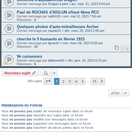
Dernier message par
Dragon à pied
«
jeu. sept. 21, 2023 8:04 pm
Paul de ROCHAS d'AIGLUN s/lieut 4ème RCC
Dernier message par
sail1418
«
ven. mai 12, 2023 7:56 am
Réponses :
3
Quelques photos d'auto-mitrailleuses Archer.
Dernier message par
claude31
«
dim. mars 26, 2023 2:56 pm
cherche le 9 hussards en février 1915
Dernier message par
lignard2
«
mer. mars 08, 2023 8:00 am
Réponses :
10
1
2
9è cuirassiers
Dernier message par
laflamme80
«
dim. janv. 15, 2023 6:33 pm
Réponses :
5
Nouveau sujet
Page
1
sur
15
1
2
3
4
5
15
Suivant
369 sujets
…
Aller
PERMISSIONS DU FORUM
Vous
ne pouvez pas
publier de nouveaux sujets dans ce forum
Vous
ne pouvez pas
répondre aux sujets dans ce forum
Vous
ne pouvez pas
modifier vos messages dans ce forum
Vous
ne pouvez pas
supprimer vos messages dans ce forum
Vous
ne pouvez pas
transférer de pièces jointes dans ce forum