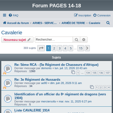
Forum PAGES 14-18
FAQ
Inscription
Connexion
R
Accueil du forum
ARMES - SERVICES - UNITES : historiques & discussions
ARMÉE DE TERRE
Cavalerie
e
Cavalerie
c
Rechercher
Recherche avanc
Nouveau sujet
h
e
Page
1
sur
15
1
2
3
4
5
15
Suivant
369 sujets
…
r
Sujets
c
Re: 5ème RCA - (5e Régiment de Chasseurs d'Afrique)
h
Dernier message par
demonts
«
lun. juil. 13, 2026 10:43 am
Réponses :
1360
e
1
134
135
136
137
…
r
Re: 3e Régiment de Hussards
Dernier message par
ae80
«
dim. juin 28, 2026 9:11 am
Réponses :
34
1
2
3
4
Identification d’un officier du 8ᵉ régiment de dragons (vers
1904)
Dernier message par
merciersofa
«
mar. nov. 11, 2025 6:27 pm
Réponses :
5
Liste CAVALERIE 1914