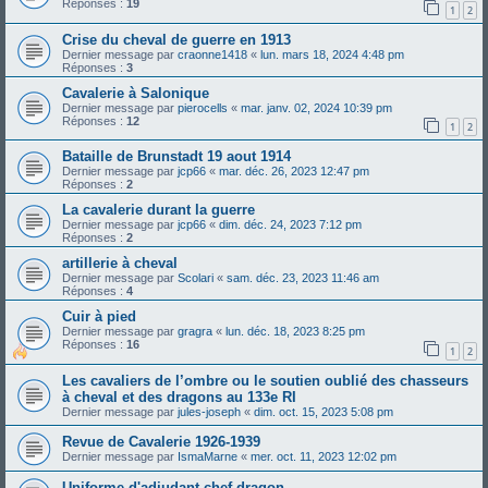
Réponses :
19
1
2
Crise du cheval de guerre en 1913
Dernier message par
craonne1418
«
lun. mars 18, 2024 4:48 pm
Réponses :
3
Cavalerie à Salonique
Dernier message par
pierocells
«
mar. janv. 02, 2024 10:39 pm
Réponses :
12
1
2
Bataille de Brunstadt 19 aout 1914
Dernier message par
jcp66
«
mar. déc. 26, 2023 12:47 pm
Réponses :
2
La cavalerie durant la guerre
Dernier message par
jcp66
«
dim. déc. 24, 2023 7:12 pm
Réponses :
2
artillerie à cheval
Dernier message par
Scolari
«
sam. déc. 23, 2023 11:46 am
Réponses :
4
Cuir à pied
Dernier message par
gragra
«
lun. déc. 18, 2023 8:25 pm
Réponses :
16
1
2
Les cavaliers de l’ombre ou le soutien oublié des chasseurs
à cheval et des dragons au 133e RI
Dernier message par
jules-joseph
«
dim. oct. 15, 2023 5:08 pm
Revue de Cavalerie 1926-1939
Dernier message par
IsmaMarne
«
mer. oct. 11, 2023 12:02 pm
Uniforme d'adjudant-chef dragon