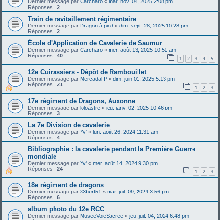
Dernier message par
Carcharo
«
mar. nov. 04, 2025 2:08 pm
Réponses :
2
Train de ravitaillement régimentaire
Dernier message par
Dragon à pied
«
dim. sept. 28, 2025 10:28 pm
Réponses :
2
École d'Application de Cavalerie de Saumur
Dernier message par
Carcharo
«
mer. août 13, 2025 10:51 am
Réponses :
40
1
2
3
4
5
12e Cuirassiers - Dépôt de Rambouillet
Dernier message par
Mercadal P
«
dim. juin 01, 2025 5:13 pm
Réponses :
21
1
2
3
17e régiment de Dragons, Auxonne
Dernier message par
loloastre
«
jeu. janv. 02, 2025 10:46 pm
Réponses :
3
La 7e Division de cavalerie
Dernier message par
Yv'
«
lun. août 26, 2024 11:31 am
Réponses :
4
Bibliographie : la cavalerie pendant la Première Guerre
mondiale
Dernier message par
Yv'
«
mer. août 14, 2024 9:30 pm
Réponses :
24
1
2
3
18e régiment de dragons
Dernier message par
33bert51
«
mar. juil. 09, 2024 3:56 pm
Réponses :
6
album photo du 12e RCC
Dernier message par
MuseeVoieSacree
«
jeu. juil. 04, 2024 6:48 pm