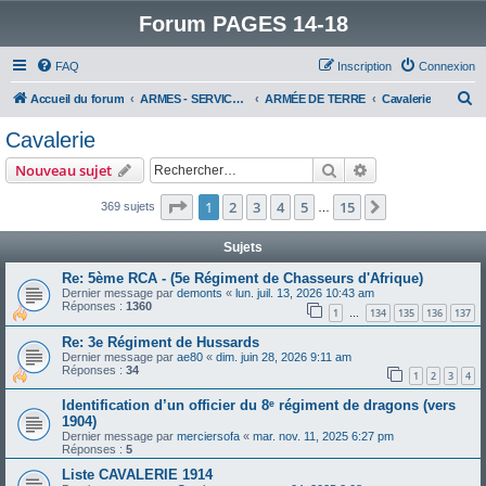
Forum PAGES 14-18
FAQ
Inscription
Connexion
R
Accueil du forum
ARMES - SERVICES - UNITES : historiques & discussions
ARMÉE DE TERRE
Cavalerie
e
Cavalerie
c
Rechercher
Recherche avanc
Nouveau sujet
h
e
Page
1
sur
15
1
2
3
4
5
15
Suivant
369 sujets
…
r
Sujets
c
Re: 5ème RCA - (5e Régiment de Chasseurs d'Afrique)
h
Dernier message par
demonts
«
lun. juil. 13, 2026 10:43 am
Réponses :
1360
e
1
134
135
136
137
…
r
Re: 3e Régiment de Hussards
Dernier message par
ae80
«
dim. juin 28, 2026 9:11 am
Réponses :
34
1
2
3
4
Identification d’un officier du 8ᵉ régiment de dragons (vers
1904)
Dernier message par
merciersofa
«
mar. nov. 11, 2025 6:27 pm
Réponses :
5
Liste CAVALERIE 1914