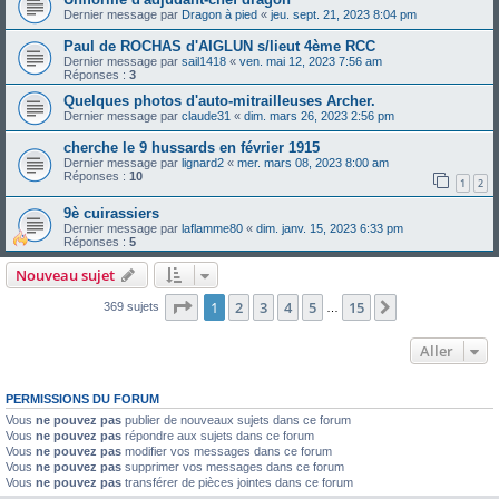
Dernier message par
Dragon à pied
«
jeu. sept. 21, 2023 8:04 pm
Paul de ROCHAS d'AIGLUN s/lieut 4ème RCC
Dernier message par
sail1418
«
ven. mai 12, 2023 7:56 am
Réponses :
3
Quelques photos d'auto-mitrailleuses Archer.
Dernier message par
claude31
«
dim. mars 26, 2023 2:56 pm
cherche le 9 hussards en février 1915
Dernier message par
lignard2
«
mer. mars 08, 2023 8:00 am
Réponses :
10
1
2
9è cuirassiers
Dernier message par
laflamme80
«
dim. janv. 15, 2023 6:33 pm
Réponses :
5
Nouveau sujet
Page
1
sur
15
1
2
3
4
5
15
Suivant
369 sujets
…
Aller
PERMISSIONS DU FORUM
Vous
ne pouvez pas
publier de nouveaux sujets dans ce forum
Vous
ne pouvez pas
répondre aux sujets dans ce forum
Vous
ne pouvez pas
modifier vos messages dans ce forum
Vous
ne pouvez pas
supprimer vos messages dans ce forum
Vous
ne pouvez pas
transférer de pièces jointes dans ce forum