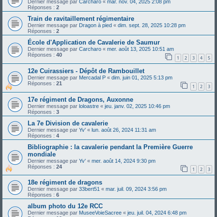
Dernier message par
Carcharo
«
mar. nov. 04, 2025 2:08 pm
Réponses :
2
Train de ravitaillement régimentaire
Dernier message par
Dragon à pied
«
dim. sept. 28, 2025 10:28 pm
Réponses :
2
École d'Application de Cavalerie de Saumur
Dernier message par
Carcharo
«
mer. août 13, 2025 10:51 am
Réponses :
40
1
2
3
4
5
12e Cuirassiers - Dépôt de Rambouillet
Dernier message par
Mercadal P
«
dim. juin 01, 2025 5:13 pm
Réponses :
21
1
2
3
17e régiment de Dragons, Auxonne
Dernier message par
loloastre
«
jeu. janv. 02, 2025 10:46 pm
Réponses :
3
La 7e Division de cavalerie
Dernier message par
Yv'
«
lun. août 26, 2024 11:31 am
Réponses :
4
Bibliographie : la cavalerie pendant la Première Guerre
mondiale
Dernier message par
Yv'
«
mer. août 14, 2024 9:30 pm
Réponses :
24
1
2
3
18e régiment de dragons
Dernier message par
33bert51
«
mar. juil. 09, 2024 3:56 pm
Réponses :
6
album photo du 12e RCC
Dernier message par
MuseeVoieSacree
«
jeu. juil. 04, 2024 6:48 pm