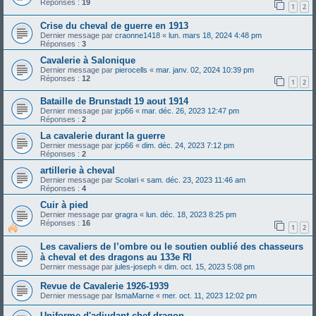
Réponses :
19
1
2
Crise du cheval de guerre en 1913
Dernier message par
craonne1418
«
lun. mars 18, 2024 4:48 pm
Réponses :
3
Cavalerie à Salonique
Dernier message par
pierocells
«
mar. janv. 02, 2024 10:39 pm
Réponses :
12
1
2
Bataille de Brunstadt 19 aout 1914
Dernier message par
jcp66
«
mar. déc. 26, 2023 12:47 pm
Réponses :
2
La cavalerie durant la guerre
Dernier message par
jcp66
«
dim. déc. 24, 2023 7:12 pm
Réponses :
2
artillerie à cheval
Dernier message par
Scolari
«
sam. déc. 23, 2023 11:46 am
Réponses :
4
Cuir à pied
Dernier message par
gragra
«
lun. déc. 18, 2023 8:25 pm
Réponses :
16
1
2
Les cavaliers de l’ombre ou le soutien oublié des chasseurs
à cheval et des dragons au 133e RI
Dernier message par
jules-joseph
«
dim. oct. 15, 2023 5:08 pm
Revue de Cavalerie 1926-1939
Dernier message par
IsmaMarne
«
mer. oct. 11, 2023 12:02 pm
Uniforme d'adjudant-chef dragon