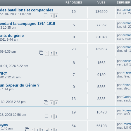
RÉPONSES
VUES
DERNIER
des bataillons et compagnies
par
arma
19
136590
lun. juil.
déc. 04, 2008 11:07 pm
1
2
pendant la campagne 1914-1918
par
arma
5
77367
lun. juil.
013 10:35 pm
ents du génie
par
arma
0
81048
sam. mars
2011 9:44 am
par
arma
23
139637
dim. juin
009 8:33 pm
1
2
3
par
devill
8
1563
ven. juil.
uil. 04, 2026 8:22 pm
ENRY
par
ERW
7
9180
dim. févr
 2012 12:28 am
un Sapeur du Génie ?
par
Edino
0
5355
mar. déc.
25 1:44 pm
par
Gede
13
8335
mer. sept
 30, 2025 2:58 pm
1
2
par
Fdan
19
16473
ven. août
. 28, 2008 10:56 pm
1
2
pagne
par
Philm
54
56198
mer. juil.
9 1:46 am
1
2
3
4
5
6