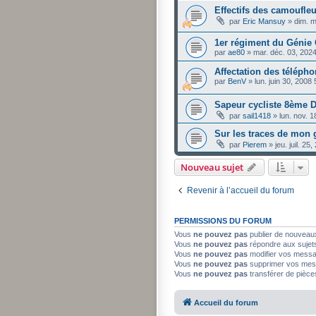
Effectifs des camoufle
par
Eric Mansuy
»
dim. m
1er régiment du Génie C
par
ae80
»
mar. déc. 03, 202
Affectation des télépho
par
BenV
»
lun. juin 30, 2008
Sapeur cycliste 8ème D
par
sail1418
»
lun. nov. 
Sur les traces de mon g
par
Pierem
»
jeu. juil. 2
Nouveau sujet
Revenir à l’accueil du forum
PERMISSIONS DU FORUM
Vous
ne pouvez pas
publier de nouveau
Vous
ne pouvez pas
répondre aux sujet
Vous
ne pouvez pas
modifier vos mess
Vous
ne pouvez pas
supprimer vos mes
Vous
ne pouvez pas
transférer de pièce
Accueil du forum