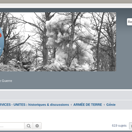
de Guerre
VICES - UNITES : historiques & discussions
ARMÉE DE TERRE
Génie
Rechercher
Recherche avancée
619 sujets