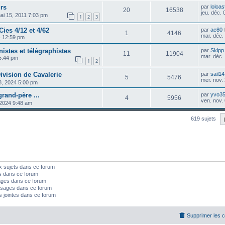
urs
par
loloas
20
16538
jeu. déc.
ai 15, 2011 7:03 pm
1
2
3
ies 4/12 et 4/62
par
ae80
1
4146
mar. déc.
4 12:59 pm
nistes et télégraphistes
par
Skipp
11
11904
mar. déc.
 5:44 pm
1
2
ivision de Cavalerie
par
sail1
5
5476
mer. nov.
18, 2024 5:00 pm
rand-père ...
par
yvo3
4
5956
ven. nov.
5, 2024 9:48 am
619 sujets
x sujets dans ce forum
s dans ce forum
ages dans ce forum
sages dans ce forum
s jointes dans ce forum
Supprimer les 