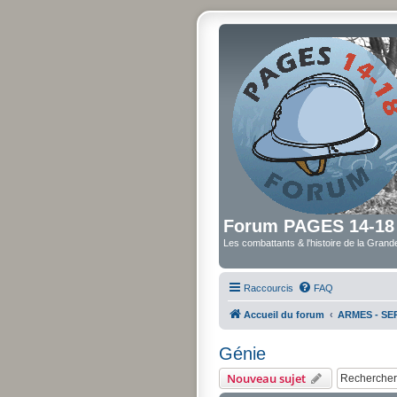
Forum PAGES 14-18
Les combattants & l'histoire de la Gran
Raccourcis
FAQ
Accueil du forum
ARMES - SER
Génie
Nouveau sujet