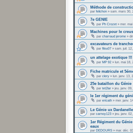
Méthode de constructi
par
felichon
»
sam. mars 30, 
7e GENIE
par
Ph Crozet
»
mer. mai
Machines pour le creu
par
charraud jerome
»
di
excavateurs de tranche
par
filou07
»
sam. juil. 1
un attelage exotique !!!
par
MP 92
»
lun. mai 18,
Fiche matricule et 5ém
par
clery
»
lun. janv. 13,
25e bataillon du Génie
par
tet2lar
»
jeu. janv. 0
le 1er régiment du géni
par
ericath
»
mer. janv. 
Le Génie ux Dardanell
par
carnoy123
»
jeu. janv. 0
1er Régiment du Génie
eaux
par
DEDOURS
»
mar. déc. 0