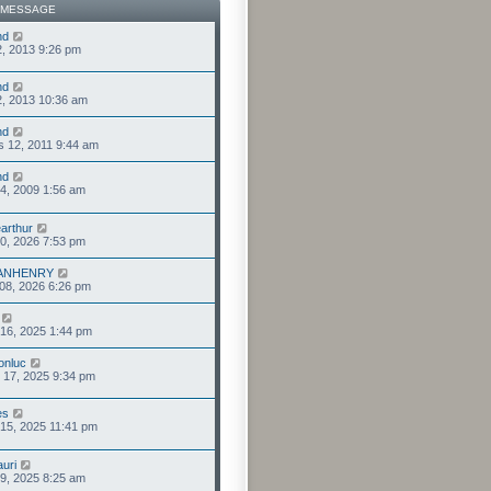
 MESSAGE
nd
 22, 2013 9:26 pm
nd
 22, 2013 10:36 am
nd
 12, 2011 9:44 am
nd
 14, 2009 1:56 am
earthur
 10, 2026 7:53 pm
ANHENRY
. 08, 2026 6:26 pm
 16, 2025 1:44 pm
onluc
. 17, 2025 9:34 pm
es
 15, 2025 11:41 pm
auri
 09, 2025 8:25 am