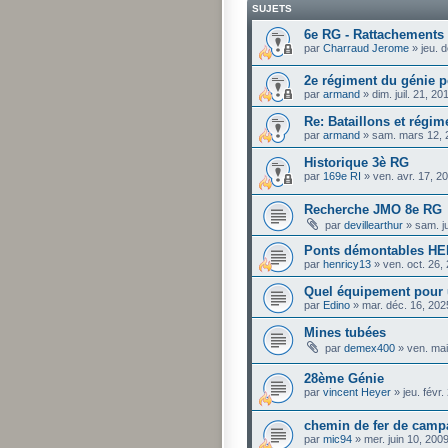
SUJETS
6e RG - Rattachements 
par
Charraud Jerome
»
jeu. 
2e régiment du génie 
par
armand
»
dim. juil. 21, 2
Re: Bataillons et régim
par
armand
»
sam. mars 12, 
Historique 3è RG
par
169e RI
»
ven. avr. 17, 2
Recherche JMO 8e RG
par
devillearthur
»
sam. j
Ponts démontables H
par
henricy13
»
ven. oct. 26,
Quel équipement pour 
par
Edino
»
mar. déc. 16, 20
Mines tubées
par
demex400
»
ven. mai
28ème Génie
par
vincent Heyer
»
jeu. févr
chemin de fer de cam
par
mic94
»
mer. juin 10, 200